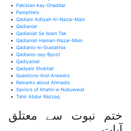
Pakistan-kay-Ghaddar
Pamphlets
Qadiani-Adliyah-Ki-Nazar-Main
Qadianiat
Qadianiat Se Islam Tak
Qadianiat-Hamari-Nazar-Main
Qadianio-ki-Gustakhia
Qadianio-say-Bycot
Qadiyaniat
Qadyani Shubhat
Questions-And-Answers
Remarks about Ahmadis
Saviors of Khatm-e-Nubuwwat
Tahir Abdur Razzaq
ختم نبوت سے معتلق
آیات