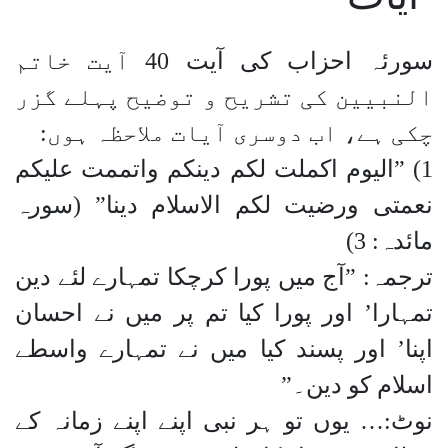
سورئہ احزاب کی آیت 40 آیت خاتم
النبیین کی تشریح و توضیح پہلے گزر
چکی ہے، اب دوسری آیات ملاحظہ ہوں:
1) ”الیوم اکملت لکم دینکم واتممت علیکم
نعمتی ورضیت لکم الاسلام دینا” (سورہ
مائدہ: 3)
ترجمہ: ”آج میں پورا کرچکا تمہارے لئے دین
تمہارا’ اور پورا کیا تم پر میں نے احسان
اپنا’ اور پسند کیا میں نے تمہارے واسطے
اسلام کو دین۔”
نوٹ:… یوں تو ہر نبی اپنے اپنے زمانہ کے