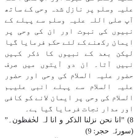
علیہ وسلم پر نازل شدہ وحی کے ساتھ
آپ صلی اللہ علیہ وسلم سے پہلے کے
نبیوں کی نبوت اور ان کی وحی پر
ایمان رکھنے کے لئے حکم فرمایا گیا
لیکن بعد کے نبیوں کا ذکر کہیں
نہیں آتا۔ ان دو آیتوں میں صرف
حضور علیہ السلام کی وحی اور حضور
علیہ السلام سے پہلے انبی علیہم
السلام کی وحی پر ایمان لانے کو کافی
اور مدار نجات فرمایا گیا ہے۔
8) ”انا نحن نزلنا الذکر و انا لہ لحٰفظون۔”
(سورئہ حجر: 9)