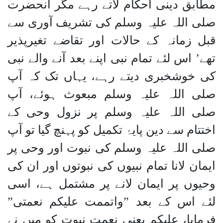
مطابق دینی احکام لاتے رہے مگر آنحضرت
صلی اللہ علیہ وسلم کی تشریف آوری سے
قبل زمانہ کے حالات اور تقاضے تغیرپذیر
تھے’ اس لئے تمام نبی اپنے بعد آنے والے نبی
کی خوشخبری دیتے رہے، یہاں تک کہ آپ
صلی اللہ علیہ وسلم مبعوث ہوئے، آپ
صلی اللہ علیہ وسلم پر نزول وحی کے
اختتام سے دین پایۂ تکمیل کو پہنچ گیا تو آپ
صلی اللہ علیہ وسلم کی نبوت اور وحی پر
ایمان لانا تمام نبیوں کی نبوتوں اور ان کی
وحیوں پر ایمان لانے پر مشتمل ہے، اسی
لئے اس کے بعد ”واتممت علیکم نعمتی”
فرمایا، علیکم یعنی نعمت نبوت کو میں نے