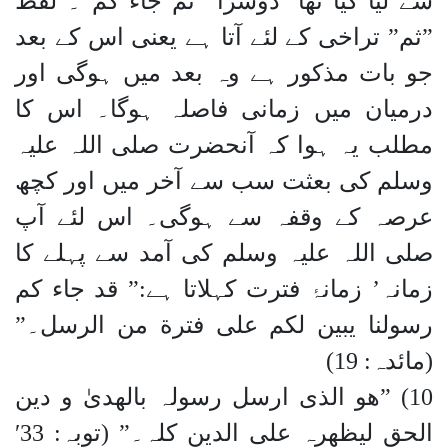
سے لیا گیا تھا’ دوسرا ”ثم جاء کم”۔ لفظ
”ثم” تراخی کے لئے آتا ہے یعنی اس کے بعد
جو بات مذکور ہے وہ بعد میں ہوگی اور
درمیان میں زمانی فاصلہ ہوگا۔ اس کا
مطلب یہ ہوا کہ آنحضرت صلی اللہ علیہ
وسلم کی بعثت سب سے آخر میں اور کچھ
عرصہ کے وقفہ سے ہوگی۔ اس لئے آپ
صلی اللہ علیہ وسلم کی آمد سے پہلے کا
زمانہ’ زمانۂ فترت کہلاتا ہے:” قد جاء کم
رسولنا یبین لکم علی فترة من الرسل۔”
(مائدہ: 19)
10) ”ھو الذی ارسل رسولہ بالھدیٰ و دین
الحق لیظھرہ علی الدین کلہ۔” (توبہ: 33′