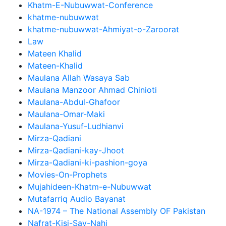
Khatm-E-Nubuwwat-Conference
khatme-nubuwwat
khatme-nubuwwat-Ahmiyat-o-Zaroorat
Law
Mateen Khalid
Mateen-Khalid
Maulana Allah Wasaya Sab
Maulana Manzoor Ahmad Chinioti
Maulana-Abdul-Ghafoor
Maulana-Omar-Maki
Maulana-Yusuf-Ludhianvi
Mirza-Qadiani
Mirza-Qadiani-kay-Jhoot
Mirza-Qadiani-ki-pashion-goya
Movies-On-Prophets
Mujahideen-Khatm-e-Nubuwwat
Mutafarriq Audio Bayanat
NA-1974 – The National Assembly OF Pakistan
Nafrat-Kisi-Say-Nahi