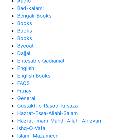
Audio
Bad-kalami
Bengali-Books
Books
Books
Books
Bycoat
Dajjal
Ehtesab e Qadianiat
English
English Books
FAQS
Fitnay
General
Gustakh-e-Rasool ki saza
Hazrat-Essa-Allahi-Salam
Hazrat-Imam-Mahdi-Allahi-Alrizvan
Ishq-O-Vafa
Islami-Mazameen