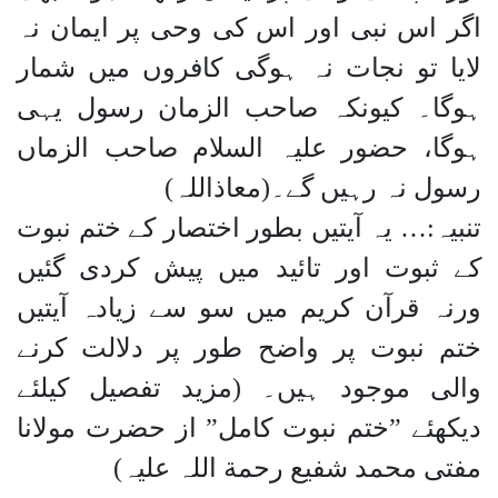
اگر اس نبی اور اس کی وحی پر ایمان نہ
لایا تو نجات نہ ہوگی کافروں میں شمار
ہوگا۔ کیونکہ صاحب الزمان رسول یہی
ہوگا، حضور علیہ السلام صاحب الزماں
رسول نہ رہیں گے۔(معاذاللہ)
تنبیہ:… یہ آیتیں بطور اختصار کے ختم نبوت
کے ثبوت اور تائید میں پیش کردی گئیں
ورنہ قرآن کریم میں سو سے زیادہ آیتیں
ختم نبوت پر واضح طور پر دلالت کرنے
والی موجود ہیں۔ (مزید تفصیل کیلئے
دیکھئے ”ختم نبوت کامل” از حضرت مولانا
مفتی محمد شفیع رحمة اللہ علیہ)