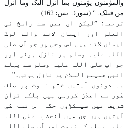
والمؤمنون یؤمنون بما انزل الیک وما انزل
من قبلک۔” (سورئہ نس: 162)
ترجمہ: ”لیکن ان میں سے راسخ فی
العلم اور ایمان لانے والے لوگ
ایمان لاتے ہیں اس وحی پر جو آپ صلی
اللہ علیہ وسلم پر نازل ہوئی اور
جو آپ صلی اللہ علیہ وسلم سے پہلے
انبی علیہم السلام پر نازل ہوئی۔”
یہ دونوں آیتیں ختم نبوت پر صاف
طور سے اعلان کررہی ہیں بلکہ قرآن
شریف میں سینکڑوں جگہ اس قسم کی
آیتیں ہیں جن میں آنحضرت صلی اللہ
علیہ وسلم کی نبوت اور آپ صلی اللہ