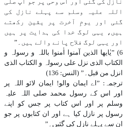
نازل کی گئی اور اس وحی پر جو آپ صلی
اللہ علیہ وسلم سے پہلے نازل کی
گئی اور یومِ آخرت پر یقین رکھتے
ہیں، یہی لوگ خدا کی ہدایت پر ہیں
اور یہی لوگ فلاح پانے والے ہیں۔”
6) ”یٰایھا الذین آمنوا اٰمنوا باللہ و رسولہ و
الکتاب الذی نزل علی رسولہ و الکتاب الذی
انزل من قبل۔” (النس: 136)
ترجمہ: ”اے ایمان والو! ایمان لائو اللہ پر
اور اس کے رسول محمد صلی اللہ علیہ
وسلم پر اور اس کتاب پر جس کو اپنے
رسول پر نازل کیا ہے اور ان کتابوں پر جو
ان سے پہلے نازل کی گئیں۔”