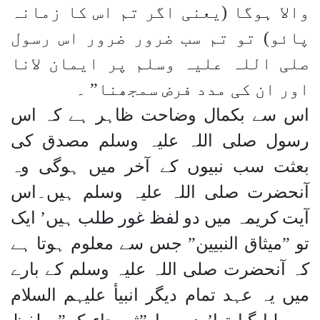
والا ہوگا (یعنی اگر تم اس کا زمانہ
پائو) تو تم سب ضرور ضرور اس رسول
صلی اللہ علیہ وسلم پر ایمان لانا
اور ان کی مدد فرض سمجھنا” ۔
اس سے بکمال وضاحت ظاہر ہے کہ اس
رسول صلی اللہ علیہ وسلم مصدق کی
بعثت سب نبیوں کے آخر میں ہوگی وہ
آنحضرت صلی اللہ علیہ وسلم ہیں۔اس
آیت کریمہ میں دو لفظ غور طلب ہیں’ ایک
تو ”میثاق النبیین” جس سے معلوم ہوتا ہے
کہ آنحضرت صلی اللہ علیہ وسلم کے بارے
میں یہ عہد تمام دیگر انبیأ علیہم السلام