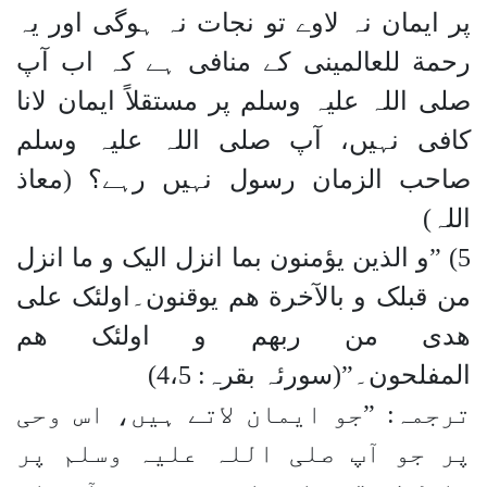
پر ایمان نہ لاوے تو نجات نہ ہوگی اور یہ
رحمة للعالمینی کے منافی ہے کہ اب آپ
صلی اللہ علیہ وسلم پر مستقلاً ایمان لانا
کافی نہیں، آپ صلی اللہ علیہ وسلم
صاحب الزمان رسول نہیں رہے؟ (معاذ
اللہ)
5) ”و الذین یؤمنون بما انزل الیک و ما انزل
من قبلک و بالآخرة ھم یوقنون۔اولئک علی
ھدی من ربھم و اولئک ھم
المفلحون۔”(سورئہ بقرہ: 4،5)
ترجمہ: ”جو ایمان لاتے ہیں، اس وحی
پر جو آپ صلی اللہ علیہ وسلم پر