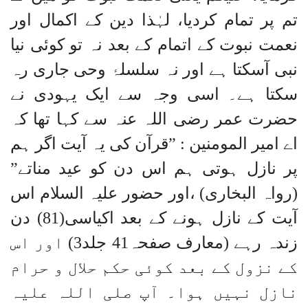
تم پر تمام کردیا، لہٰذا دین کے اکمال اور
نعمت نبوت کے اتمام کے بعد نہ تو کوئی نیا
نبی آسکتا ہے اور نہ سلسلۂ وحی جاری رہ
سکتا ہے۔ اسی وجہ سے ایک یہودی نے
حضرت عمر رضی اللہ عنہ سے کہا تھا کہ
اے امیر المومنین : ”قرآن کی یہ آیت اگر ہم
پر نازل ہوتی ہم اس دن کو عید مناتے”
(رواہ البخاری) ،اور حضور علیہ السلام اس
آیت کے نازل ہونے کے بعد اکیاسی(81) دن
زندہ رہے (معارف صفحہ41 جلد3) اور اس
کے نزول کے بعد کوئی حکم حلال و حرام
نازل نہیں ہوا۔ آپ صلی اللہ علیہ