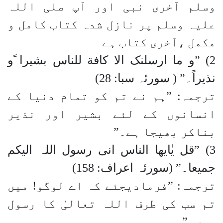
وسلم آخری نبی اور آپ صلی اللہ
علیہ وسلم پر نازل شدہ کتاب کامل و
مکمل ،آخری کتاب ہے
2) ”و ما ارسلنک الا کافة للناس بشیرا ًو
نذیراً۔” ( سورئہ سبا: 28)
ترجمہ: ”ہم نے تم کو تمام دنیا کے
انسانوں کے لئے بشیر اور نذیر
بناکر بھیجا ہے۔”
3) ”قل یٰایھا الناس انی رسول اللہ الیکم
جمیعا۔” (سورئہ اعراف: 158)
ترجمہ: ”فرمادیجئے کہ اے لوگو! میں
تم سب کی طرف اللہ تعالیٰ کا رسول
ہوں۔”