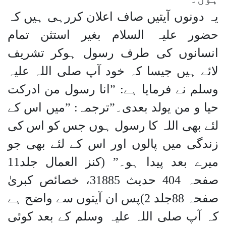
یہ دونوں آیتیں صاف اعلان کررہی ہیں کہ
حضور علیہ السلام بغیر استثن تمام
انسانوں کی طرف رسول ہوکر تشریف
لائے ہیں جیسا کہ خود آپ صلی اللہ علیہ
وسلم نے فرمایا ہے: ”انا رسول من ادرکت
حیا و من یولد بعدی۔”ترجمہ: ”میں اس کے
لئے بھی اللہ کا رسول ہوں جس کو اس کی
زندگی میں پالوں اور اس کے لئے بھی جو
میرے بعد پیدا ہو۔” (کنز العمال جلد11
صفحہ 404 حدیث 31885، خصائص کبریٰ
صفحہ 88جلد 2)پس ان آیتوں سے واضح ہے
کہ آپ صلی اللہ علیہ وسلم کے بعد کوئی