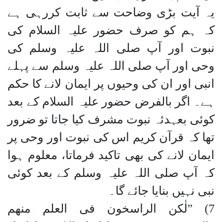
یہ آیت بڑی وضاحت سے ثابت کررہی ہے
کہ ہم کو صرف حضور علیہ السلام کی
نبوت اور آپ صلی اللہ علیہ وسلم کی
وحی اور آپ صلی اللہ علیہ وسلم سے پہلے
انبی اور ان کی وحیوں پر ایمان لانے کا حکم
ہے۔ اگر بالفرض حضور علیہ السلام کے بعد
کوئی بعہدئہ نبوت مشرف کیا جاتا تو ضرور
تھا کہ قرآن کریم اس کی نبوت اور وحی پر
ایمان لانے کی بھی تاکید فرماتا، معلوم ہوا
کہ آپ صلی اللہ علیہ وسلم کے بعد کوئی
نبی نہیں بنایا جائے گا۔
7) ”لٰکن الراسخون فی العلم منھم