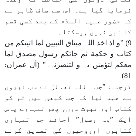
فرمایا گیا ہے۔ اس سے صاف ظاہر ہے
کہ حضور علیہ السلام کے بعد کسی قسم
کا نبی نہیں ہوسکتا۔
9) ”و اذ اخذ اللہ میثاق النبیین لما اتیتکم من
کتاب و حکمة ثم جائکم رسول مصدق لما
معکم لتؤمنن بہ و لتنصرنہ۔” (آل عمران:
81)
ترجمہ: ”جب اللہ تعالیٰ نے سب نبیوں
سے عہد لیا کہ جب کبھی میں تم کو
کتاب اور نبوت دوں، پھر تمہارے پاس
ایک ”وہ رسول” آجائے جو تمہاری
کتابوں اوروحیوں کی تصدیق کرنے