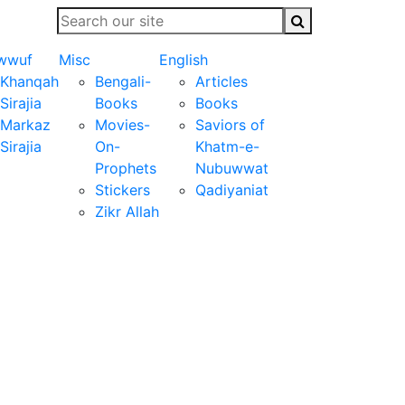
wwuf
Misc
English
Khanqah
Bengali-
Articles
Sirajia
Books
Books
Markaz
Movies-
Saviors of
Sirajia
On-
Khatm-e-
Prophets
Nubuwwat
Stickers
Qadiyaniat
Zikr Allah