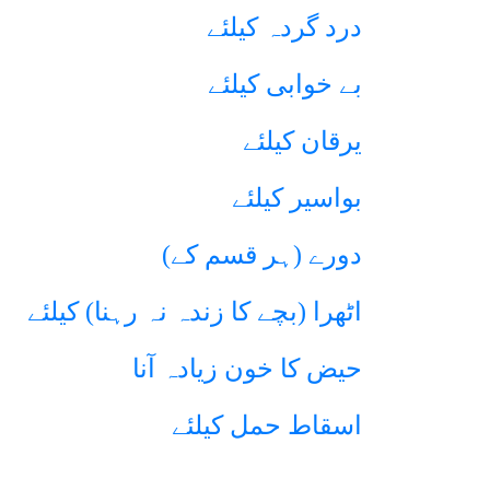
درد گردہ کیلئے
بے خوابی کیلئے
یرقان کیلئے
بواسیر کیلئے
دورے (ہر قسم کے)
اٹھرا (بچے کا زندہ نہ رہنا) کیلئے
حیض کا خون زیادہ آنا
اسقاط حمل کیلئے