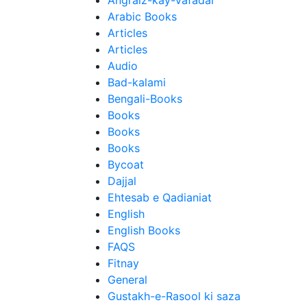
Angraiz-kay-Vafadar
Arabic Books
Articles
Articles
Audio
Bad-kalami
Bengali-Books
Books
Books
Books
Bycoat
Dajjal
Ehtesab e Qadianiat
English
English Books
FAQS
Fitnay
General
Gustakh-e-Rasool ki saza