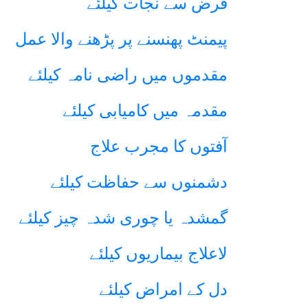
قرض سے نجات کیلئے
پیمنٹ پھنسنے پر پڑھنے والا عمل
مقدموں میں راضی نامہ کیلئے
مقدمہ میں کامیابی کیلئے
آفتوں کا مجرب علاج
دشمنوں سے حفاظت کیلئے
گمشدہ یا چوری شدہ چیز کیلئے
لاعلاج بیماریوں کیلئے
دل کے امراض کیلئے