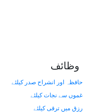
وظائف
حافظہ اور انشراح صدر کیلئے
غموں سے نجات کیلئے
رزق میں ترقی کیلئے