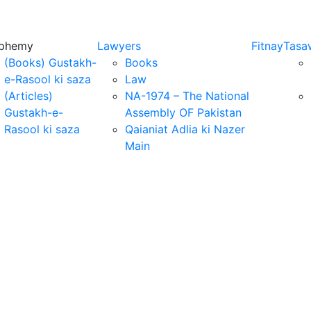
sphemy
Lawyers
Fitnay
Tasa
(Books) Gustakh-
Books
e-Rasool ki saza
Law
(Articles)
NA-1974 – The National
Gustakh-e-
Assembly OF Pakistan
Rasool ki saza
Qaianiat Adlia ki Nazer
Main