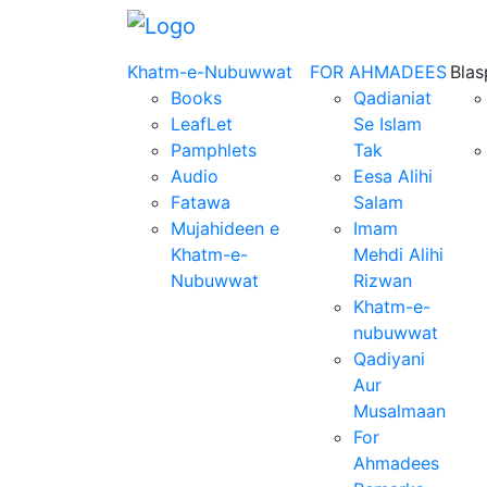
Khatm-e-Nubuwwat
FOR AHMADEES
Bla
Books
Qadianiat
LeafLet
Se Islam
Pamphlets
Tak
Audio
Eesa Alihi
Fatawa
Salam
Mujahideen e
Imam
Khatm-e-
Mehdi Alihi
Nubuwwat
Rizwan
Khatm-e-
nubuwwat
Qadiyani
Aur
Musalmaan
For
Ahmadees