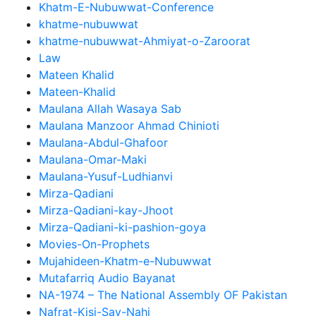
Khatm-E-Nubuwwat-Conference
khatme-nubuwwat
khatme-nubuwwat-Ahmiyat-o-Zaroorat
Law
Mateen Khalid
Mateen-Khalid
Maulana Allah Wasaya Sab
Maulana Manzoor Ahmad Chinioti
Maulana-Abdul-Ghafoor
Maulana-Omar-Maki
Maulana-Yusuf-Ludhianvi
Mirza-Qadiani
Mirza-Qadiani-kay-Jhoot
Mirza-Qadiani-ki-pashion-goya
Movies-On-Prophets
Mujahideen-Khatm-e-Nubuwwat
Mutafarriq Audio Bayanat
NA-1974 – The National Assembly OF Pakistan
Nafrat-Kisi-Say-Nahi