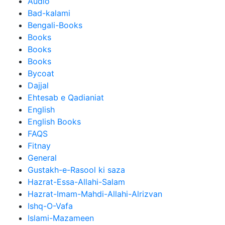
Audio
Bad-kalami
Bengali-Books
Books
Books
Books
Bycoat
Dajjal
Ehtesab e Qadianiat
English
English Books
FAQS
Fitnay
General
Gustakh-e-Rasool ki saza
Hazrat-Essa-Allahi-Salam
Hazrat-Imam-Mahdi-Allahi-Alrizvan
Ishq-O-Vafa
Islami-Mazameen