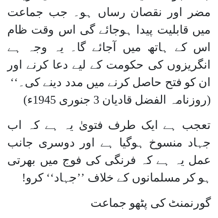
مضر اور نقصان رساں ہو۔ جب جماعت
میں قابلیت پیدا ہوجائے گی اس وقت ظام
اس کے ہاتھ میں آجائے گا۔ یہ وجہ ہے
انگریزوں کی حکومت کے لیے دعا کرنے اور
ان کو فتح حاصل کرنے میں مدد دینے کی۔‘‘
(روزنامہ الفضل قادیان 3 جنوری 1945ء)
تعجب ہے ایک طرف فتویٰ یہ ہے کہ اب
جہاد منسوخ ہوگیا ہے اور دوسری جانب
عمل یہ ہے کہ فرنگی کی فوج میں بھرتی
ہو کر مسلمانوں کے خلاف ’’جہاد‘‘ کرو!
گورنمنٹ کی پٹھو جماعت