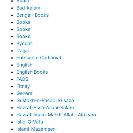
Audio
Bad-kalami
Bengali-Books
Books
Books
Books
Bycoat
Dajjal
Ehtesab e Qadianiat
English
English Books
FAQS
Fitnay
General
Gustakh-e-Rasool ki saza
Hazrat-Essa-Allahi-Salam
Hazrat-Imam-Mahdi-Allahi-Alrizvan
Ishq-O-Vafa
Islami-Mazameen