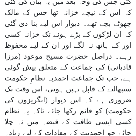
گئی جس کی وجہ بعد میں یہ بیان کی گئی
کہ اس کے نیچے خزانہ تھا جس کے مالک
چھوٹے بچے تھے۔ دیوار اس لیے بنا دی گئی
کہ ان لڑکوں کے بڑے ہونے تک خزانہ کسی
اور کے ہاتھ نہ لگے اور ان کے لیے محفوظ
رہے۔ دراصل حضرت مسیح موعود (مرزا
قادیانی) کی جماعت کے متعلق پیش گوئی
ہے، جب تک جماعت احمدیہ نظامِ حکومت
سنبھالنے کے قابل نہیں ہوتی، اس وقت تک
ضروری ہے کہ اس دیوار (انگریزوں کی
حکومت) کو قائم رکھا جائے تاکہ یہ نظام
کسی ایسی طاقت کے قبضہ میں نہ چلا
جائے جو احمدیت کے مفادات کے لیے زیادہ