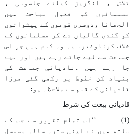
تلاش ، انگریز کیلئے جاسوسی ،
مسلمانوں کو فضول مباحث میں
الجھانا ،دوسری قوموں کے پیشوائوں
کو گندی گالیاں دے کر مسلمانوں کے
خلاف کرناوغیرہ یہ وہ کام ہیں جو اس
جماعت سے لیے جاتے رہے ہیں اور لیے
جا رہے ہیں ۔قادیانی جماعت کی
بنیاد کن خطوط پر رکھی گئی مرزا
قادیانی کے قلم سے ملاحظہ ہو:
قادیانی بیعت کی شرط
(1) ’’اس تمام تقریر سے جس کے
ساتھ میں نے اپنی سترہ سالہ مسلسل