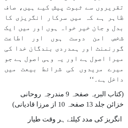
تقریروں سے ثبوت پیش کیے ہیں، صاف
ظاہر ہے کہ میں سرکار انگریزی کا
بدل و جان خیر خواہ ہوں اور میں ایک
شخص امن دوست ہوں اور اطاعت
گورنمنٹ اور ہمدردی بندگان خدا کی
میرا اصول ہے اور یہ وہی اصول ہے جو
میرے مریدوں کی شرائط بیعت میں
داخل ہے۔‘‘
(کتاب البریہ صفحہ 9 مندرجہ روحانی
خزائن جلد 13 صفحہ 10 از مرزا قادیانی)
انگریز کی مدد کیلئے ہر وقت طیار