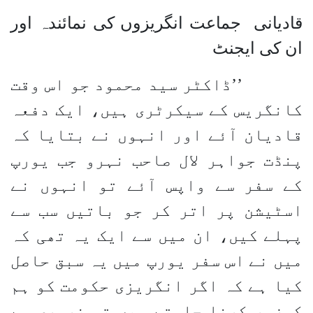
قادیانی جماعت انگریزوں کی نمائندہ اور
ان کی ایجنٹ
’’ڈاکٹر سید محمود جو اس وقت
کانگریس کے سیکرٹری ہیں، ایک دفعہ
قادیان آئے اور انہوں نے بتایا کہ
پنڈت جواہر لال صاحب نہرو جب یورپ
کے سفر سے واپس آئے تو انہوں نے
اسٹیشن پر اتر کر جو باتیں سب سے
پہلے کیں، ان میں سے ایک یہ تھی کہ
میں نے اس سفر یورپ میں یہ سبق حاصل
کیا ہے کہ اگر انگریزی حکومت کو ہم
کمزور کرنا چاہتے ہیں تو ضروری ہے