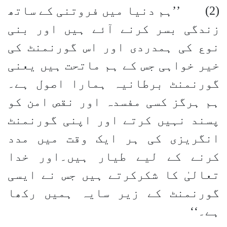
(2) ’’ہم دنیا میں فروتنی کے ساتھ
زندگی بسر کرنے آئے ہیں اور بنی
نوع کی ہمدردی اور اس گورنمنٹ کی
خیر خواہی جس کے ہم ماتحت ہیں یعنی
گورنمنٹ برطانیہ ہمارا اصول ہے۔
ہم ہرگز کسی مفسدہ اور نقص امن کو
پسند نہیں کرتے اور اپنی گورنمنٹ
انگریزی کی ہر ایک وقت میں مدد
کرنے کے لیے طیار ہیں۔اور خدا
تعالیٰ کا شکرکرتے ہیں جس نے ایسی
گورنمنٹ کے زیر سایہ ہمیں رکھا
ہے۔‘‘