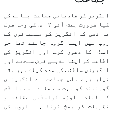
انگریز کو قادیانی جماعت بنانے کی
کیا ضرورت پیش آئی ؟ اس کی وجہ صرف
یہ تھی کہ انگریز کو مسلمانوں کے
روپ میں ایسا گروہ چاہئے تھا جو
اسلام کا دعویٰ کرے اور انگریز کی
اطاعت کو اپنا مذہبی فرض سمجھے اور
انگریزی سلطنت کی مدد کیلئے ہر وقت
تیار رہے ۔اس جماعت سے انگریز ی
گورنمنٹ کو بہت سے مفاد ملے ۔اسلام
کا لبادہ اوڑھ کراسلامی عقائد و
نظریات کو مسخ کرنا ، غداروں کی