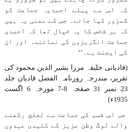
کہ اس سے پہلے احمدیہ جماعت کو
کمزور کیا جائے۔ جس کے معنی یہ ہیں
کہ ہر شخص کا یہ خیال تھا کہ احمدی
جماعت انگریزوں کی نمائندہ اور ان
کی ایجنٹ ہے۔‘‘
(قادیانی خلیفہ مرزا بشیر الدین محمود کی
تقریر، مندرجہ روزنامہ الفضل قادیان جلد
23 نمبر 31 صفحہ 8-7 مورخہ 6 اگست
1935ء)
جب اس قسم کی جماعت سے تعلق رکھنے
والے لوگ وطن عزیز کے کلیدی عہدوں