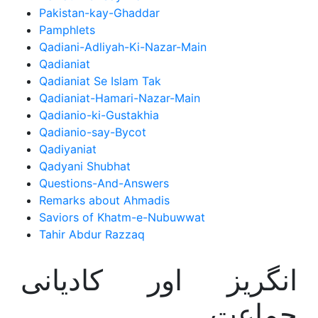
Pakistan-kay-Ghaddar
Pamphlets
Qadiani-Adliyah-Ki-Nazar-Main
Qadianiat
Qadianiat Se Islam Tak
Qadianiat-Hamari-Nazar-Main
Qadianio-ki-Gustakhia
Qadianio-say-Bycot
Qadiyaniat
Qadyani Shubhat
Questions-And-Answers
Remarks about Ahmadis
Saviors of Khatm-e-Nubuwwat
Tahir Abdur Razzaq
انگریز اور کادیانی
جماعت