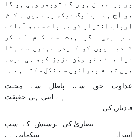
پر براجمان ہو ں گے توپھر وہی ہو گا
جو آج ہم سب لوگ دیکھ رہے ہیں ۔ کاش
ارباب اختیار کو یہ بات سمجھ آجائے
۔اب بھی اگر ہمت سے کام لے کر
قادیانیوں کو کلیدی عہدوں سے ہٹا
دیا جائے تو وطن عزیز کچھ ہی عرصہ
میں تمام بحرانوں سے نکل سکتا ہے ۔
عداوت حق سے، باطل سے محبت
ہے اتنی ہی حقیقت
قادیاں کی
نصاریٰ کی پرستش کے سب
اسرار
سکھاتی ہے