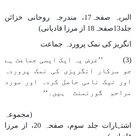
البریہ صفحہ17، مندرجہ روحانی خزائن
جلد13صفحہ18 از مرزا قادیانی)
انگریز کی نمک پروردہ جماعت
(3) ’’غرض یہ ایک ایسی جماعت ہے
جو سرکار انگریزی کی نمک پروردہ
اور نیک نامی حاصل کردہ اور مورد
مراحم گورنمنٹ ہیں۔‘‘
(مجموعہ
اشتہارات جلد سوم، صفحہ 20، از مرزا