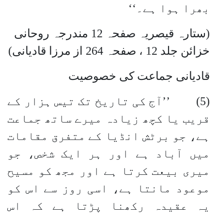
بھرا ہوا ہے۔‘‘
(ستارہ قیصریہ صفحہ 12 مندرجہ روحانی
خزائن جلد 12 ، صفحہ 264 از مرزا قادیانی)
قادیانی جماعت کی خصوصیت
(5) ’’آج کی تاریخ تک تیس ہزار کے
قریب یا کچھ زیادہ میرے ساتھ جماعت
ہے، جو برٹش انڈیا کے متفرق مقامات
میں آباد ہے اور ہر ایک شخص، جو
میری بیعت کرتا ہے اور مجھ کو مسیح
موعود مانتا ہے، اسی روز سے اس کو
یہ عقیدہ رکھنا پڑتا ہے کہ اس