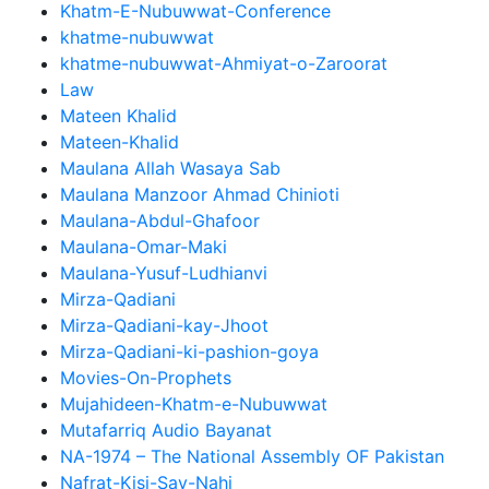
Khatm-E-Nubuwwat-Conference
khatme-nubuwwat
khatme-nubuwwat-Ahmiyat-o-Zaroorat
Law
Mateen Khalid
Mateen-Khalid
Maulana Allah Wasaya Sab
Maulana Manzoor Ahmad Chinioti
Maulana-Abdul-Ghafoor
Maulana-Omar-Maki
Maulana-Yusuf-Ludhianvi
Mirza-Qadiani
Mirza-Qadiani-kay-Jhoot
Mirza-Qadiani-ki-pashion-goya
Movies-On-Prophets
Mujahideen-Khatm-e-Nubuwwat
Mutafarriq Audio Bayanat
NA-1974 – The National Assembly OF Pakistan
Nafrat-Kisi-Say-Nahi