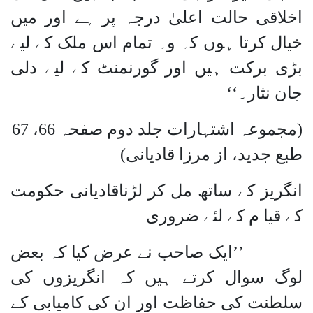
اخلاقی حالت اعلیٰ درجہ پر ہے اور میں
خیال کرتا ہوں کہ وہ تمام اس ملک کے لیے
بڑی برکت ہیں اور گورنمنٹ کے لیے دلی
جان نثار۔‘‘
(مجموعہ اشتہارات جلد دوم صفحہ 66، 67
طبع جدید، از مرزا قادیانی)
انگریز کے ساتھ مل کر لڑناقادیانی حکومت
کے قیا م کے لئے ضروری
’’ایک صاحب نے عرض کیا کہ بعض
لوگ سوال کرتے ہیں کہ انگریزوں کی
سلطنت کی حفاظت اور ان کی کامیابی کے