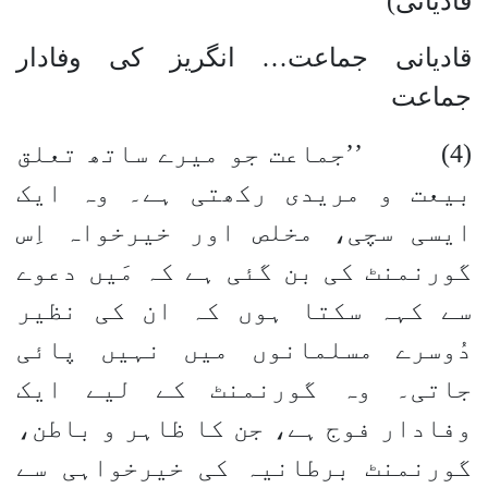
قادیانی)
قادیانی جماعت… انگریز کی وفادار
جماعت
(4) ’’جماعت جو میرے ساتھ تعلق
بیعت و مریدی رکھتی ہے۔ وہ ایک
ایسی سچی، مخلص اور خیرخواہ اِس
گورنمنٹ کی بن گئی ہے کہ مَیں دعوے
سے کہہ سکتا ہوں کہ ان کی نظیر
دُوسرے مسلمانوں میں نہیں پائی
جاتی۔ وہ گورنمنٹ کے لیے ایک
وفادار فوج ہے، جن کا ظاہر و باطن،
گورنمنٹ برطانیہ کی خیرخواہی سے