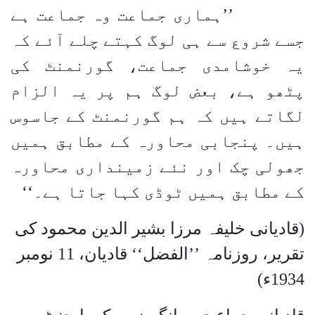
’’ہماری جماعت وہ جماعت ہے
جسے شروع سے ہی لوگ کہتے چلے آئے کہ
یہ خوشامدی جماعت، گورنمنٹ کی
پٹھو ہے، بعض لوگ ہم پر یہ الزام
لگاتے ہیں کہ ہم گورنمنٹ کے جاسوس
ہیں۔ پنجابی محاورہ کے مطابق ہمیں
جھولی چک اور نئے زمینداری محاورہ
کے مطابق ہمیں ٹوڈی کہا جاتا ہے۔‘‘
(قادیانی خلیفہ مرزا بشیر الدین محمود کی
تقریر، روزنامہ ’’الفضل‘‘ قادیان، 11 نومبر
1934ء)