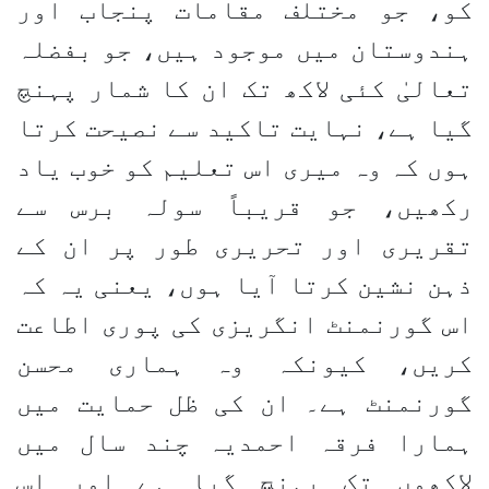
کو، جو مختلف مقامات پنجاب اور
ہندوستان میں موجود ہیں، جو بفضلہ
تعالیٰ کئی لاکھ تک ان کا شمار پہنچ
گیا ہے، نہایت تاکید سے نصیحت کرتا
ہوں کہ وہ میری اس تعلیم کو خوب یاد
رکھیں، جو قریباً سولہ برس سے
تقریری اور تحریری طور پر ان کے
ذہن نشین کرتا آیا ہوں، یعنی یہ کہ
اس گورنمنٹ انگریزی کی پوری اطاعت
کریں، کیونکہ وہ ہماری محسن
گورنمنٹ ہے۔ ان کی ظل حمایت میں
ہمارا فرقہ احمدیہ چند سال میں
لاکھوں تک پہنچ گیا ہے اور اس