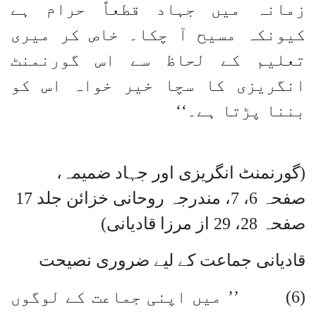
زمانہ میں جہاد قطعاً حرام ہے
کیونکہ مسیح آ چکا۔ خاص کر میری
تعلیم کے لحاظ سے اس گورنمنٹ
انگریزی کا سچا خیر خواہ اس کو
بننا پڑتا ہے۔‘‘
(گورنمنٹ انگریزی اور جہاد ضمیمہ،
صفحہ 6، 7، مندرجہ روحانی خزائن جلد 17
صفحہ 28، 29 از مرزا قادیانی)
قادیانی جماعت کے لیے ضروری نصیحت
(6) ’’ میں اپنی جماعت کے لوگوں