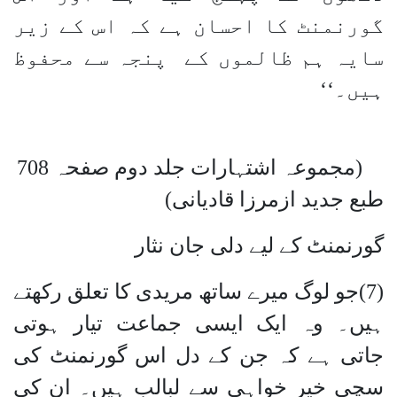
گورنمنٹ کا احسان ہے کہ اس کے زیر
سایہ ہم ظالموں کے پنجہ سے محفوظ
ہیں۔‘‘
(مجموعہ اشتہارات جلد دوم صفحہ 708
طبع جدید ازمرزا قادیانی)
گورنمنٹ کے لیے دلی جان نثار
(7)جو لوگ میرے ساتھ مریدی کا تعلق رکھتے
ہیں۔ وہ ایک ایسی جماعت تیار ہوتی
جاتی ہے کہ جن کے دل اس گورنمنٹ کی
سچی خیر خواہی سے لبالب ہیں۔ ان کی