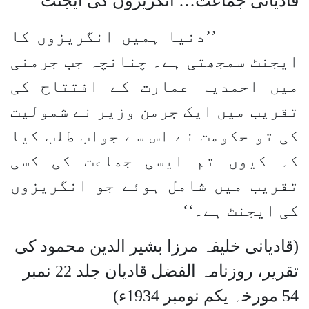
قادیانی جماعت… انگریزوں کی ایجنٹ
’’دنیا ہمیں انگریزوں کا
ایجنٹ سمجھتی ہے۔ چنانچہ جب جرمنی
میں احمدیہ عمارت کے افتتاح کی
تقریب میں ایک جرمن وزیر نے شمولیت
کی تو حکومت نے اس سے جواب طلب کیا
کہ کیوں تم ایسی جماعت کی کسی
تقریب میں شامل ہوئے جو انگریزوں
کی ایجنٹ ہے۔‘‘
(قادیانی خلیفہ مرزا بشیر الدین محمود کی
تقریر، روزنامہ الفضل قادیان جلد 22 نمبر
54 مورخہ یکم نومبر 1934ء)