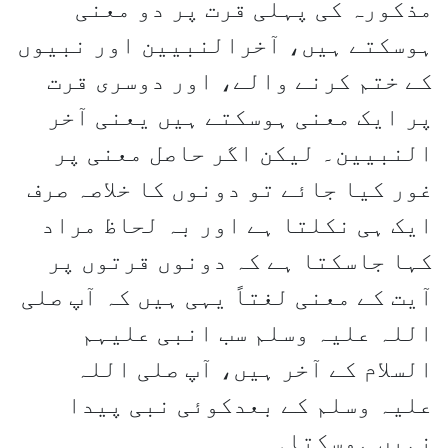
مذکورہ کی پہلی قرت پر دو معنی
ہوسکتے ہیں، آخرالنبیین اور نبیوں
کے ختم کرنے والے، اور دوسری قرت
پر ایک معنی ہوسکتے ہیں یعنی آخر
النبیین۔ لیکن اگر حاصل معنی پر
غور کیا جائے تو دونوں کا خلاصہ صرف
ایک ہی نکلتا ہے اور بہ لحاظ مراد
کہا جاسکتا ہے کہ دونوں قرتوں پر
آیت کے معنی لغتاً یہی ہیں کہ آپ صلی
اللہ علیہ وسلم سب انبی علیہم
السلام کے آخر ہیں، آپ صلی اللہ
علیہ وسلم کے بعدکوئی نبی پیدا
نہیں ہوسکتا۔