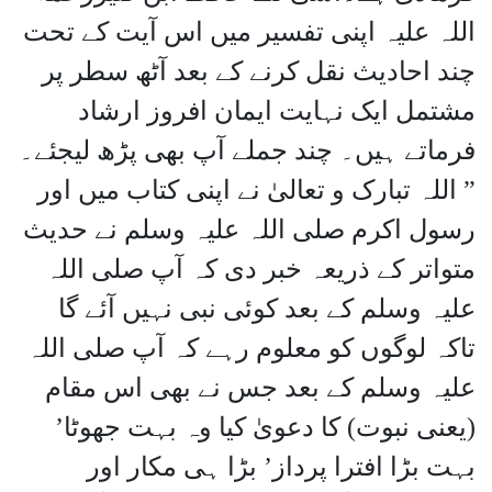
اللہ علیہ اپنی تفسیر میں اس آیت کے تحت
چند احادیث نقل کرنے کے بعد آٹھ سطر پر
مشتمل ایک نہایت ایمان افروز ارشاد
فرماتے ہیں۔ چند جملے آپ بھی پڑھ لیجئے۔
” اللہ تبارک و تعالیٰ نے اپنی کتاب میں اور
رسول اکرم صلی اللہ علیہ وسلم نے حدیث
متواتر کے ذریعہ خبر دی کہ آپ صلی اللہ
علیہ وسلم کے بعد کوئی نبی نہیں آئے گا
تاکہ لوگوں کو معلوم رہے کہ آپ صلی اللہ
علیہ وسلم کے بعد جس نے بھی اس مقام
(یعنی نبوت) کا دعویٰ کیا وہ بہت جھوٹا’
بہت بڑا افترا پرداز’ بڑا ہی مکار اور