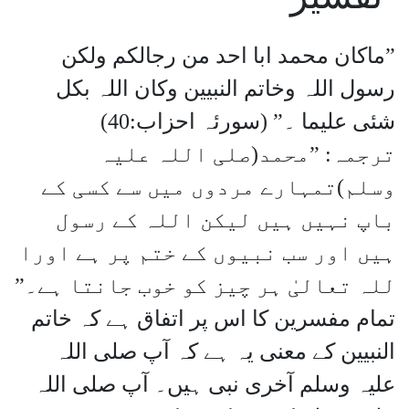
”ماکان محمد ابا احد من رجالکم ولکن
رسول اللہ وخاتم النبیین وکان اللہ بکل
شئی علیما ۔” (سورئہ احزاب:40)
ترجمہ: ”محمد(صلی اللہ علیہ
وسلم)تمہارے مردوں میں سے کسی کے
باپ نہیں ہیں لیکن اللہ کے رسول
ہیں اور سب نبیوں کے ختم پر ہے اورا
للہ تعالیٰ ہر چیز کو خوب جانتا ہے۔”
تمام مفسرین کا اس پر اتفاق ہے کہ خاتم
النبیین کے معنی یہ ہے کہ آپ صلی اللہ
علیہ وسلم آخری نبی ہیں۔ آپ صلی اللہ