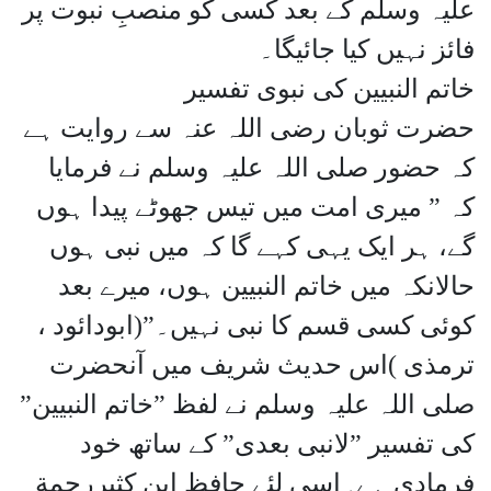
علیہ وسلم کے بعد کسی کو منصبِ نبوت پر
فائز نہیں کیا جائیگا۔
خاتم النبیین کی نبوی تفسیر
حضرت ثوبان رضی اللہ عنہ سے روایت ہے
کہ حضور صلی اللہ علیہ وسلم نے فرمایا
کہ ” میری امت میں تیس جھوٹے پیدا ہوں
گے، ہر ایک یہی کہے گا کہ میں نبی ہوں
حالانکہ میں خاتم النبیین ہوں، میرے بعد
کوئی کسی قسم کا نبی نہیں۔”(ابودائود ،
ترمذی )اس حدیث شریف میں آنحضرت
صلی اللہ علیہ وسلم نے لفظ ”خاتم النبیین”
کی تفسیر ”لانبی بعدی” کے ساتھ خود
فرمادی ہے۔اسی لئے حافظ ابن کثیررحمة