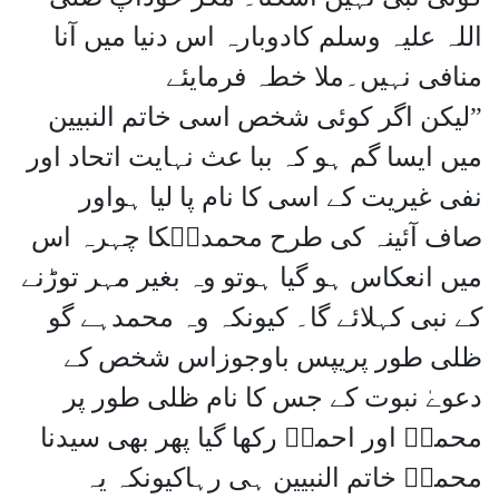
اللہ علیہ وسلم کادوبارہ اس دنیا میں آنا
منافی نہیں۔ملا خطہ فرمایئے
”لیکن اگر کوئی شخص اسی خاتم النبیین
میں ایسا گم ہو کہ ببا عث نہایت اتحاد اور
نفی غیریت کے اسی کا نام پا لیا ہواور
صاف آئینہ کی طرح محمدیۖکا چہرہ اس
میں انعکاس ہو گیا ہوتو وہ بغیر مہر توڑنے
کے نبی کہلائے گا۔ کیونکہ وہ محمدہے گو
ظلی طور پریپس باوجوزاس شخص کے
دعوےٰ نبوت کے جس کا نام ظلی طور پر
محمدۖ اور احمدۖ رکھا گیا پھر بھی سیدنا
محمدۖ خاتم النبیین ہی رہاکیونکہ یہ