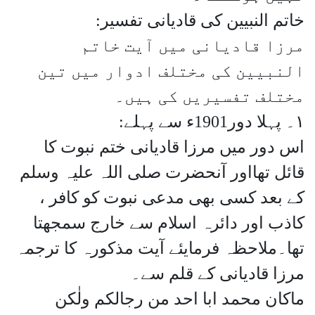
خاتم النبیین کی قادیانی تفسیر:
مرزا قادیانی میں آیت خاتم
النبیین کی مختلف ادوار میں تین
مختلف تفسیریں کی ہیں۔
١۔ پہلا دور1901ء سے پہلے:
اس دور میں مرزا قادیانی ختم نبوت کا
قائل تھااور آنحضرت صلی اللہ علیہ وسلم
کے بعد کسی بھی مدعی نبوت کو کافر ،
کاذب اور دائرہ اسلام سے خارج سمجھتا
تھا۔ملاحظہ فرمایئے آیت مذکورہ کا ترجمہ
مرزا قادیانی کے قلم سے۔
ماکان محمد ابا احد من رجالکم ولٰکن