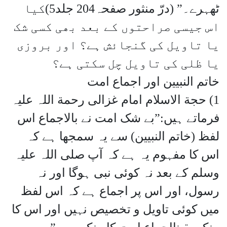
ٹھہرے۔” (درّ منثور صفحہ204 جلد5)کیا
اس جیسی صراحتوں کے بعد بھی کسی شک
یا تاویل کی گنجائش ہے؟ اور بروزی
یا ظلی کی تاویل چل سکتی ہے؟
خاتم النبیین اور اجماع امت
1) حجة الاسلام امام غزالی رحمة اللہ علیہ
فرماتے ہیں:”بے شک امت نے بالاجماع اس
لفظ (خاتم النبیین) سے یہ سمجھا ہے کہ
اس کا مفہوم یہ ہے کہ آپ صلی اللہ علیہ
وسلم کے بعد نہ کوئی نبی ہوگا اور نہ
رسول، اور اس پر اجماع ہے کہ اس لفظ
میں کوئی تاویل و تخصیص نہیں اور اس کا