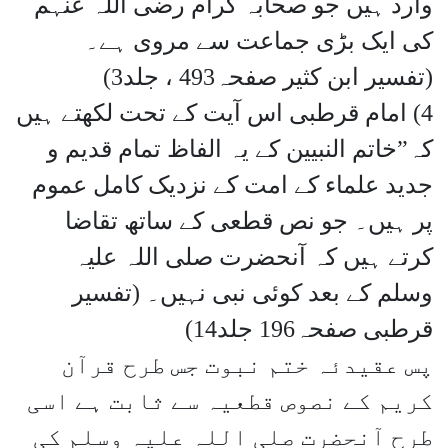
وارد ہیں جو صحابہ کرام رضی اللہ عنہم
کی ایک بڑی جماعت سے مروی ہے۔
(تفسیر ابن کثیر صفحہ493 ، جلد3)
4) امام قرطبی اس آیت کے تحت لکھتے ہیں
کہ”خاتم النبیین کے یہ الفاظ تمام قدیم و
جدید علماء کے امت کے نزدیک کامل عموم
پر ہیں۔ جو نص قطعی کے ساتھ تقاضا
کرتے ہیں کہ آنحضرت صلی اللہ علیہ
وسلم کے بعد کوئی نبی نہیں۔ (تفسیر
قرطبی صفحہ196 جلد14)
پس عقیدئہ ختم نبوت جس طرح قرآن
کریم کے نصوص قطعیہ سے ثابت ہے اسی
طرح آنحضرت صلی اللہ علیہ وسلم کی