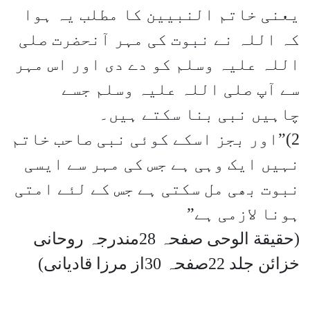
یعنی خاتم النبیین کا مطلب یہ ہوا
کہ اللہ نے نبوت کی مہر آنحضرت صلی
اللہ علیہ وسلم کو دے دی اور اس مہر
سے آپ صلی اللہ علیہ وسلم جسے
چاہیں نبی بنا سکتے ہیں۔
2)”اور بجز اسکے کوئی نبی صاحب خاتم
نہیں ایک وہی ہے جس کی مہر سے ایسی
نبوت بھی مل سکتی ہے جس کے لئے امتی
ہونا لازمی ہے”
(حقیقة الوحی صفحہ 28مندرجہ روحانی
خزائن جلد 22صفحہ 30از مرزا قادیانی)