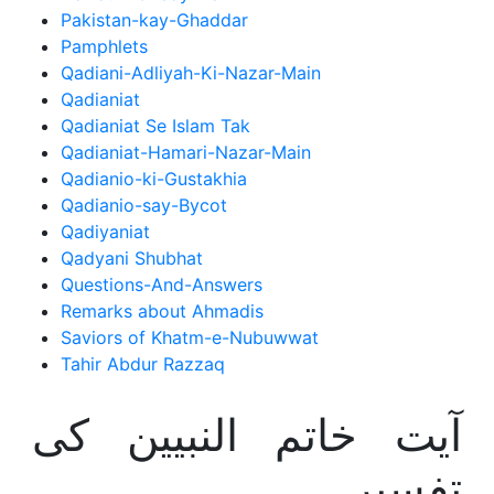
Pakistan-kay-Ghaddar
Pamphlets
Qadiani-Adliyah-Ki-Nazar-Main
Qadianiat
Qadianiat Se Islam Tak
Qadianiat-Hamari-Nazar-Main
Qadianio-ki-Gustakhia
Qadianio-say-Bycot
Qadiyaniat
Qadyani Shubhat
Questions-And-Answers
Remarks about Ahmadis
Saviors of Khatm-e-Nubuwwat
Tahir Abdur Razzaq
آیت خاتم النبیین کی
تفسیر