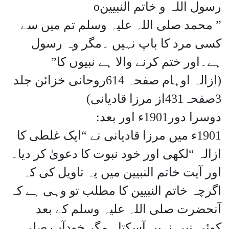
رسول اللہ و خاتم النبیینo
” محمد صلی اللہ علیہ وسلم تم میں سے
کسی مرد کا باپ نہیں ۔مگر وہ رسول
ہے۔اور ختم کرنے والا ہے نبیوں کا”
(ازالہ اوہام صفحہ 614روحانی خزائن جلد
3صفحہ431از مرزا قادیانی)
دوسرا دور1901ء اور بعد:
1901ء میں مرزا قادیانی نے “ایک غلطی کا
ازالہ “لکھی اور خود نبوت کا دعویٰ کر دیا۔
اور آیت خاتم النبیین میں یہ تاویل کی کہ
اگرچہ خاتم النبیین کا مطلب تو وہی ہے کہ
آنحضرت صلی اللہ علیہ وسلم کے بعد
کوئی نبی نہیں آسکتا۔ مگر خودآپ صلی