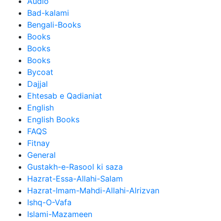
Audio
Bad-kalami
Bengali-Books
Books
Books
Books
Bycoat
Dajjal
Ehtesab e Qadianiat
English
English Books
FAQS
Fitnay
General
Gustakh-e-Rasool ki saza
Hazrat-Essa-Allahi-Salam
Hazrat-Imam-Mahdi-Allahi-Alrizvan
Ishq-O-Vafa
Islami-Mazameen