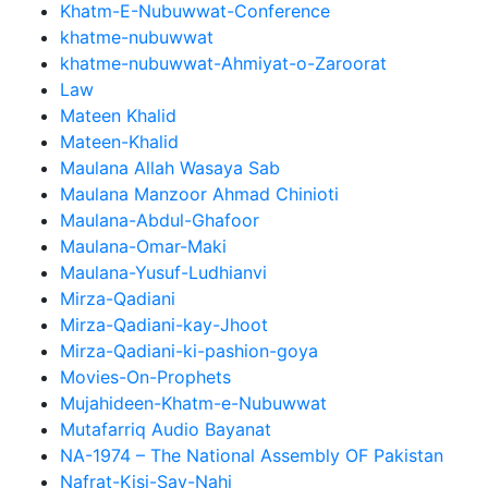
Khatm-E-Nubuwwat-Conference
khatme-nubuwwat
khatme-nubuwwat-Ahmiyat-o-Zaroorat
Law
Mateen Khalid
Mateen-Khalid
Maulana Allah Wasaya Sab
Maulana Manzoor Ahmad Chinioti
Maulana-Abdul-Ghafoor
Maulana-Omar-Maki
Maulana-Yusuf-Ludhianvi
Mirza-Qadiani
Mirza-Qadiani-kay-Jhoot
Mirza-Qadiani-ki-pashion-goya
Movies-On-Prophets
Mujahideen-Khatm-e-Nubuwwat
Mutafarriq Audio Bayanat
NA-1974 – The National Assembly OF Pakistan
Nafrat-Kisi-Say-Nahi