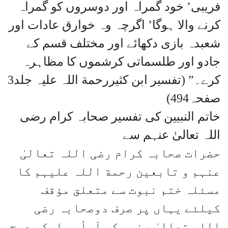
فریبی’ خود گمراہ اور دوسروں کو گمراہ
کرنے والا ہوگا’ اگرچہ وہ خوارق عادات اور
شعبدہ بازی دکھائے اور مختلف قسم کے
جادو اور طلسماتی کرشموں کا مظاہرہ
کرے۔” (تفسیر ابن کثیررحمة اللہ علیہ جلد3
صفحہ494)
خاتم النبیین کی تفسیر صحابہ کرام رضی
اللہ تعالیٰ عنہم سے
حضرات صحابہ کرام رضی اللہ تعالیٰ
عنہم و تابعین رحمة اللہ علیہم کا
مسئلہ ختم نبوت سے متعلق مؤقف
کیلئے یہاں پر صرف دوصحابہ رضی
اللہ تعالیٰ عنہم کی آرأ مبارکہ درج