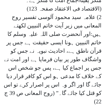
منکر یقینااجماع امت کا منکر ہے۔”
(الاقتصاد فی الاعتقاد صفحہ 123)
2) علامہ سید محمود آلوسی تفسیر روح
المعانی میں زیر آیت خاتم النبیین لکھتے
ہیں:اور آنحضرت صلی اللہ علیہ وسلم کا
خاتم النبیین ہونا ایسی حقیقت ہے جس پر
قرآن ناطق ہے، احادیث نبویہ نے جس کو
واشگاف طور پر بیان فرمایا ہے اور امت نے
جس پر اجماع کیا ہے، پس جو شخص اس
کے خلاف کا مدعی ہو اس کو کافر قرار دیا
جائے گا اور اگر وہ اس پر اصرار کرے تو اس
کو قتل کیا جائے گا۔” (روح المعانی ص 39 ج
22)