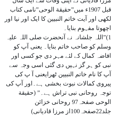
مرزا قادیانی نے اپنی وفات سے ایک سال
قبل 1907ء میں”حقیقة الوحی”نامی کتاب
لکھی اور آیت خاتم النبیین کا ایک اور نیا اور
اچھوتا مفہوم بنایا۔
1)”اللہ جلشانہ نے آنحضرت صلی اللہ علیہ
وسلم کو صاحب خاتم بنایا۔ یعنی آپ کو
افاضہ کمال کے لئے مہر دی جو کسی اور
نبی کو ہر گز نہیں دی گئی اسی وجہ سے
آپ کا نام خاتم النبیین ٹھرایعنی آ پ کی
پیروی کمالات نبوت بخشی ہے۔اور آپ کی
توجہ روحانی نبی تراش ہے۔” (حقیقة
الوحی صفحہ97 روحانی خزائن
جلد22صفحہ100از مرزا قادیانی)