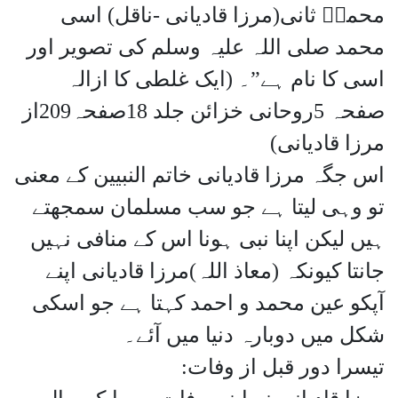
محمدۖ ثانی(مرزا قادیانی -ناقل) اسی
محمد صلی اللہ علیہ وسلم کی تصویر اور
اسی کا نام ہے”۔ (ایک غلطی کا ازالہ
صفحہ 5روحانی خزائن جلد 18صفحہ209از
مرزا قادیانی)
اس جگہ مرزا قادیانی خاتم النبیین کے معنی
تو وہی لیتا ہے جو سب مسلمان سمجھتے
ہیں لیکن اپنا نبی ہونا اس کے منافی نہیں
جانتا کیونکہ (معاذ اللہ)مرزا قادیانی اپنے
آپکو عین محمد و احمد کہتا ہے جو اسکی
شکل میں دوبارہ دنیا میں آئے۔
تیسرا دور قبل از وفات: