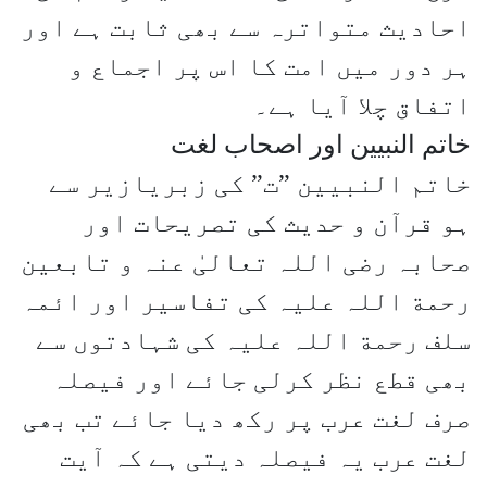
احادیث متواترہ سے بھی ثابت ہے اور
ہر دور میں امت کا اس پر اجماع و
اتفاق چلا آیا ہے۔
خاتم النبیین اور اصحاب لغت
خاتم النبیین ”ت” کی زبریازیر سے
ہو قرآن و حدیث کی تصریحات اور
صحابہ رضی اللہ تعالیٰ عنہ و تابعین
رحمة اللہ علیہ کی تفاسیر اور ائمہ
سلف رحمة اللہ علیہ کی شہادتوں سے
بھی قطع نظر کرلی جائے اور فیصلہ
صرف لغت عرب پر رکھ دیا جائے تب بھی
لغت عرب یہ فیصلہ دیتی ہے کہ آیت