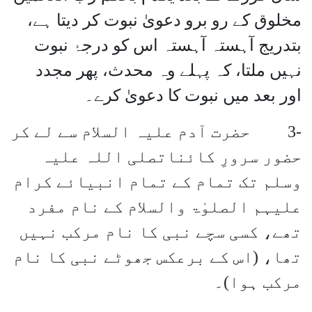
مخلوق کے رو برو دعویٰ نبوت کر دیتا ہے،
بتدریج آہستہ آہستہ اس کو درجۂ نبوت
نہیں ملتا، کہ پہلے وہ محدث، پھر مجدد
اور بعد میں نبوت کا دعویٰ کرے۔
-3 حضرت آدم علیہ السلام سے لے کر
حضور سرورِ کائناتصلی اللہ علیہ
وسلم تک تمام کے تمام انبیائے کرام
علیہم الصلوٰۃ والسلام کے نام مفرد
تھے، کسی سچے نبی کا نام مرکب نہیں
تھا، (اس کے برعکس جھوٹے نبی کا نام
مرکب ہوا)۔