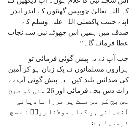
اس سچے نبی کا غلام ہوں۔ آپ دیکھیں گے
کہ اللہ تعالیٰ چوبیس گھنٹوں کے اندر اندر
اپنے حبیب پاکصلی اللہ علیہ وسلم کے
صدقے میں ہمیں اس جھوٹے نبی سے نجات
عطا فرمائے گا۔‘‘
جب آپ نے یہ پیش گوئی فرمائی تو
ہزاروں مسلمانوں نے یک زبان ہو کر آمین
کی صدائیں بلند کیں۔ یہ پیش گوئی آپ نے
رات دس بجے فرمائی اور 26 مئی کو صبح
دس بج کر دس منٹ پر مرزا قادیانی
آنجہانی ہو گیا۔ مولانا رومؒ نے سچ
فرمایا ہے: