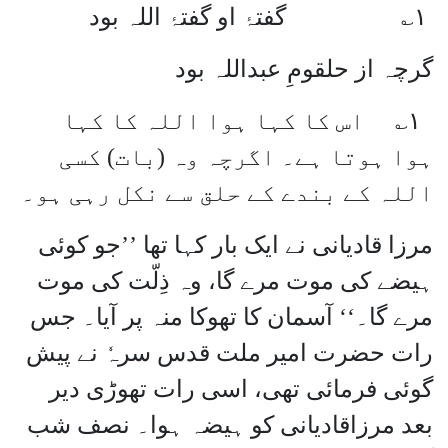
۱
؎ گفتۂ او گفتۂ اللہ بود
گرچہ از حلقومِ عبداللہ بود
۱
؎ اس کا کہا ہوا اللہ کا کہا
ہوا ہوتا ہے۔ اگرچہ وہ (بات) کسی
اللہ کے بندے کے حلق سے نکل رہی ہو۔
مرزا قادیانی نے ایک بار کہا تھا ’’جو کوئی
ہیضے کی موت مرے گا، وہ ذِلّت کی موت
مرے گا۔‘‘ آسمان کا تھوکا منہ پر آیا۔ جس
رات حضرت امیر ملت قدس سرہٗ نے پیش
گوئی فرمائی تھی، اسی رات تھوڑی دیر
بعد مرزاقادیانی کو ہیضہ ہوا۔ نصف شب