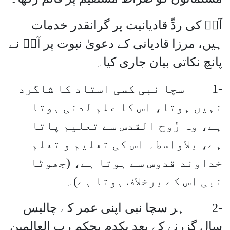
آپؒ کی ردِّ قادیانیت پر گرانقدر خدمات
ہیں، مرزا قادیانی کے دعویٰ نبوت پر آپؒ نے
پانچ نکاتی بیان جاری کیا۔
-1 سچا نبی کسی استاد کا شاگرد
نہیں ہوتا، اس کا علم لدنی ہوتا
ہے، وہ رُوح القدس سے تعلیم پاتا
ہے، بلاواسطہ اس کی تعلیم و تعلم
خداوند قدوس سے ہوتا ہے، (جھوٹا
نبی اس کے برخلاف ہوتا ہے)۔
-2 ہر سچا نبی اپنی عمر کے چالیس
سال گزرنے کے بعد یکدم بحکم رب العالمین