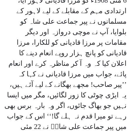
6 مئی 1908ء کو مرزا قادیانی لاہور آیا،
ارتدادی مہم کے مقابلے کے لیے لاہور کے
مسلمانوں نے پیر جماعت علی شاہ کو
بلوایا، آپ نے موچی دروازہ اور دیگر
مقامات پر مرزا قادیانی کو للکارا، مرزا
قادیانی کو پانچ ہزار روپے انعام دینے کا
اعلان کیا کہ وہ آ کر مناظرہ کرے اور انعام
پائے، جواب میں مرزا قادیانی نے کہا کہ
’’پیر صاحب! مجھے بھگانے کے لیے آئے ہیں،
یہ ایڑی چوٹی کا زور لگائیں، مگر میں ایسا
نہیں جو بھاگ جائوں، اگر وہ بارہ برس بھی
رہے تو میرا قدم نہ ہلے گا!‘‘ اس کے جواب
میں پیر جماعت علی شاہؒ نے 22 مئی