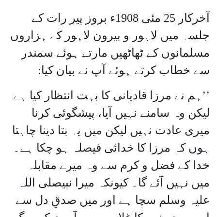
آخرکار 25 مئی 1908ء بروز پیر رات کے
جلسہ میں لاہور و بیرون لاہور کے ہزاروں
مسلمانوں کے ٹھاٹھیں مارتے ہوئے سمندر
سے خطاب کرتے ہوئے آپ نے بیان کیا:
’’ہم نے مرزا قادیانی کا بہت انتظار کیا ہے
لیکن وہ سامنے نہیں آیا، پیشگوئی کرنا
میری عادت نہیں لیکن میں یہ بتا دینا چاہتا
ہوں کہ مرزا کا خدائی فیصلہ ہو چکا ہے۔
خدا کے فضل و کرم سے وہ میرے مقابلہ
میں نہیں آئے گا۔ کیونکہ میرا نبیصلی اللہ
علیہ وسلم سچا ہے اور میں صدقِ دل سے