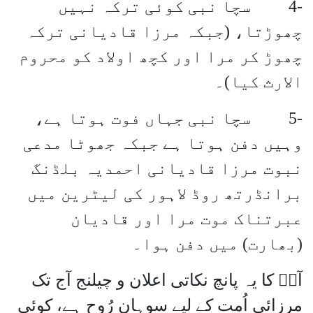
-4 سچا نبی کوئی ترکہ نہیں
چھوڑتا، (جبکہ مرزا قادیانی ترکہ
چھوڑ کر مرا اور کچھ اولاد کو محروم
الارث کیا)۔
-5 سچا نبی جہاں فوت ہوتا ہے،
وہیں دفن ہوتا ہے جبکہ جھوٹا مدعی
نبوت مرزا قادیانی احمدیہ بلڈنگ
برانڈرتھ روڈ لاہور کی لیٹرین میں
عبرتناک موت مرا اور قادیان
(بھارت) میں دفن ہوا۔
آپؒ کا یہ پانچ نکاتی اعلان و چیلنج آج تک
مرزائی اُمت کے لیے سوہانِ رُوح ہے، کوئی