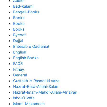
Audio
Bad-kalami
Bengali-Books
Books
Books
Books
Bycoat
Dajjal
Ehtesab e Qadianiat
English
English Books
FAQS
Fitnay
General
Gustakh-e-Rasool ki saza
Hazrat-Essa-Allahi-Salam
Hazrat-Imam-Mahdi-Allahi-Alrizvan
Ishq-O-Vafa
Islami-Mazameen