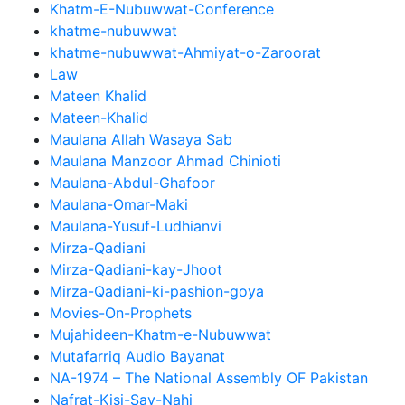
Khatm-E-Nubuwwat-Conference
khatme-nubuwwat
khatme-nubuwwat-Ahmiyat-o-Zaroorat
Law
Mateen Khalid
Mateen-Khalid
Maulana Allah Wasaya Sab
Maulana Manzoor Ahmad Chinioti
Maulana-Abdul-Ghafoor
Maulana-Omar-Maki
Maulana-Yusuf-Ludhianvi
Mirza-Qadiani
Mirza-Qadiani-kay-Jhoot
Mirza-Qadiani-ki-pashion-goya
Movies-On-Prophets
Mujahideen-Khatm-e-Nubuwwat
Mutafarriq Audio Bayanat
NA-1974 – The National Assembly OF Pakistan
Nafrat-Kisi-Say-Nahi