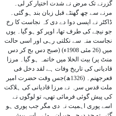
گزرنے تک مرض نے شدت اختیار کر لی۔
مرنے سے چھ گھنٹے قبل زبان بند ہو گئی۔
ڈاکٹر نے ایسی دوا دے دی کہ نجاست کا رخ
جو نیچے کی طرف تھا، اوپر کو ہو گیا۔ یوں
نجاست منہ سے نکلتی رہی اور اسی حالت
میں (26 مئی 1908ء) (صبح دس بج کر دس
منٹ پر) بیت الخلا میں خاتمہ ہو گیا۔ مرزا
قادیانی کی تاریخ وفات ہے لقد دخل فی
قعرجھنم۔ (1326ھ)جس وقت حضرت امیر
ملت قدس سرہ نے مرزا قادیانی کی ہلاکت
کی پیش گوئی فرمائی تھی، تو لوگوں نے
اسے پوری اہمیت نہ دی مگر جب پوری ہو
گئی تو حد درجہ حیران ہوئے۔ اس پیش