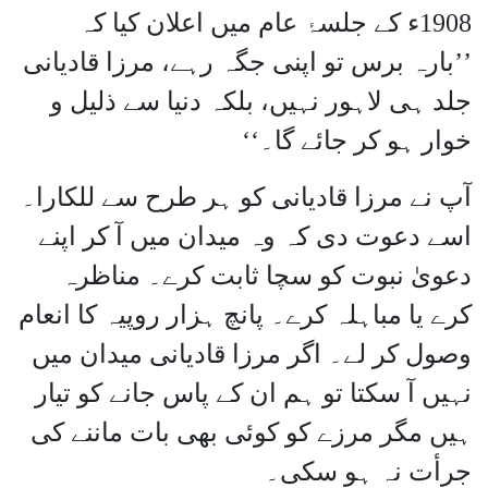
1908ء کے جلسۂ عام میں اعلان کیا کہ
’’بارہ برس تو اپنی جگہ رہے، مرزا قادیانی
جلد ہی لاہور نہیں، بلکہ دنیا سے ذلیل و
خوار ہو کر جائے گا۔‘‘
آپ نے مرزا قادیانی کو ہر طرح سے للکارا۔
اسے دعوت دی کہ وہ میدان میں آ کر اپنے
دعویٰ نبوت کو سچا ثابت کرے۔ مناظرہ
کرے یا مباہلہ کرے۔ پانچ ہزار روپیہ کا انعام
وصول کر لے۔ اگر مرزا قادیانی میدان میں
نہیں آ سکتا تو ہم ان کے پاس جانے کو تیار
ہیں مگر مرزے کو کوئی بھی بات ماننے کی
جرأت نہ ہو سکی۔