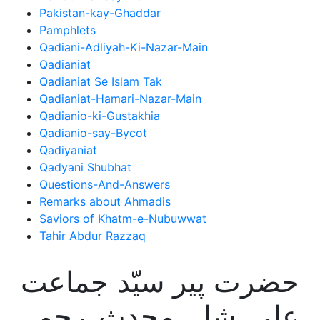
Pakistan-kay-Ghaddar
Pamphlets
Qadiani-Adliyah-Ki-Nazar-Main
Qadianiat
Qadianiat Se Islam Tak
Qadianiat-Hamari-Nazar-Main
Qadianio-ki-Gustakhia
Qadianio-say-Bycot
Qadiyaniat
Qadyani Shubhat
Questions-And-Answers
Remarks about Ahmadis
Saviors of Khatm-e-Nubuwwat
Tahir Abdur Razzaq
حضرت پیر سیّد جماعت
علی شاہ محدث رحمۃ