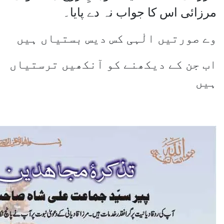
مرزائی اس کا جواب نہ دے پایا۔
وے صورتیں الٰہی کس دیس بستیاں ہیں
اب جن کے دیکھنے کو آنکھیں ترستیاں
ہیں