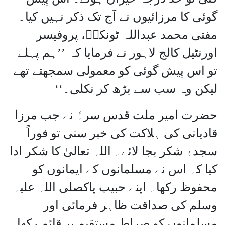
گوئی کا مرزائیوں نے آج تک ذکر نہیں کیا۔
مفتی محمد عبداللہ ٹونکیؒ، پروفیسر
اورنٹیل کالج لاہور نے فرمایا کہ ’’ہم پہلے
تو اس پیش گوئی کو معمولی سمجھتے تھے
لیکن وہ سب سے بڑھ کر نکلی۔‘‘
حضرت امیر ملت قدس سرہٗ نے جب مرزا
قادیانی کی ہلاکت کی خبر سنی تو فوراً
سجدۂ شکر بجا لائے۔ اللہ تعالیٰ کا شکر ادا
کیا کہ اس نے مسلمانوں کے ایمانوں کو
محفوظ رکھا۔ اپنے حبیب پاکصلی اللہ علیہ
وسلم کی صداقت ظاہر فرمائی اور
مسلمانوں کو صراط مستقیم پر قائم رکھا۔