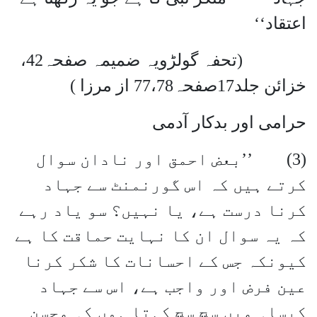
اعتقاد‘‘
(تحفہ گولڑویہ ضمیمہ صفحہ42،
خزائن جلد17صفحہ77،78 از مرزا )
حرامی اور بدکار آدمی
(3) ’’بعض احمق اور نادان سوال
کرتے ہیں کہ اس گورنمنٹ سے جہاد
کرنا درست ہے، یا نہیں؟ سو یاد رہے
کہ یہ سوال ان کا نہایت حماقت کا ہے
کیونکہ جس کے احسانات کا شکر کرنا
عین فرض اور واجب ہے، اس سے جہاد
کیسا۔ میں سچ سچ کہتا ہوں کہ محسن