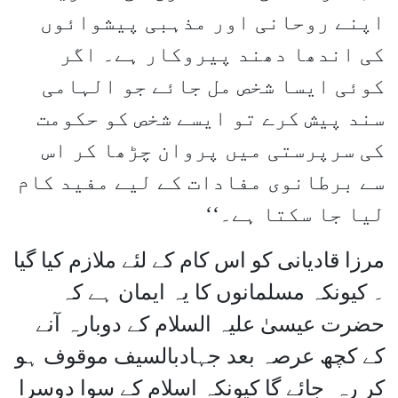
اپنے روحانی اور مذہبی پیشوائوں
کی اندھا دھند پیروکار ہے۔ اگر
کوئی ایسا شخص مل جائے جو الہامی
سند پیش کرے تو ایسے شخص کو حکومت
کی سرپرستی میں پروان چڑھا کر اس
سے برطانوی مفادات کے لیے مفید کام
لیا جا سکتا ہے۔‘‘
مرزا قادیانی کو اس کام کے لئے ملازم کیا گیا
۔ کیونکہ مسلمانوں کا یہ ایمان ہے کہ
حضرت عیسیٰ علیہ السلام کے دوبارہ آنے
کے کچھ عرصہ بعد جہادبالسیف موقوف ہو
کر رہ جائے گا کیونکہ اسلام کے سوا دوسرا