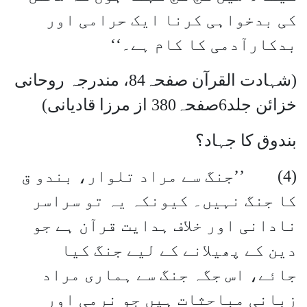
کی بدخواہی کرنا ایک حرامی اور
بدکارآدمی کا کام ہے۔‘‘
(شہادت القرآن صفحہ84، مندرجہ روحانی
خزائن جلد6صفحہ380 از مرزا قادیانی)
بندوق کا جہاد؟
(4) ’’جنگ سے مراد تلوار، بندو ق
کا جنگ نہیں۔ کیونکہ یہ تو سراسر
نادانی اور خلاف ہدایت قرآن ہے جو
دین کے پھیلانے کے لیے جنگ کیا
جائے، اس جگہ جنگ سے ہماری مراد
زبانی مباحثات ہیں جو نرمی اور