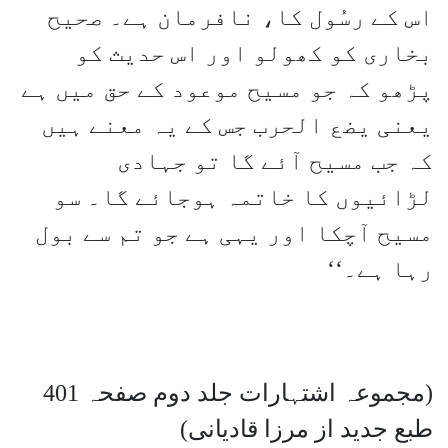
اس کے رسُول کا، نافرمان ہے۔ صحیح
بخاری کو کھولو اور اس حدیث کو
پڑھو کہ جو مسیح موعود کے حق میں ہے
یعنی یضع الحرب جس کے یہ معنے ہیں
کہ جب مسیح آئے گا تو جہادی
لڑائیوں کا خاتمہ ہوجائے گا۔ سو
مسیح آچکا اور یہی ہے جو تم سے بول
رہا ہے۔‘‘
(مجموعہ اشتہارات جلد دوم صفحہ 401
طبع جدید از مرزا قادیانی)