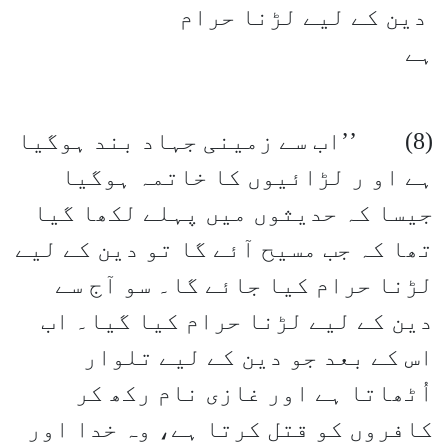
دین کے لیے لڑنا حرام
ہے
(8) ’’اب سے زمینی جہاد بند ہوگیا
ہے او ر لڑائیوں کا خاتمہ ہوگیا
جیسا کہ حدیثوں میں پہلے لکھا گیا
تھا کہ جب مسیح آئے گا تو دین کے لیے
لڑنا حرام کیا جائے گا۔ سو آج سے
دین کے لیے لڑنا حرام کیا گیا۔ اب
اس کے بعد جو دین کے لیے تلوار
اُٹھاتا ہے اور غازی نام رکھ کر
کافروں کو قتل کرتا ہے، وہ خدا اور