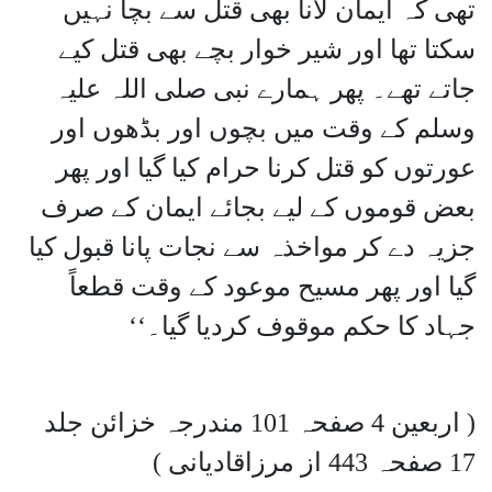
تھی کہ ایمان لانا بھی قتل سے بچا نہیں
سکتا تھا اور شیر خوار بچے بھی قتل کیے
جاتے تھے۔ پھر ہمارے نبی صلی اللہ علیہ
وسلم کے وقت میں بچوں اور بڈھوں اور
عورتوں کو قتل کرنا حرام کیا گیا اور پھر
بعض قوموں کے لیے بجائے ایمان کے صرف
جزیہ دے کر مواخذہ سے نجات پانا قبول کیا
گیا اور پھر مسیح موعود کے وقت قطعاً
جہاد کا حکم موقوف کردیا گیا۔‘‘
( اربعین 4 صفحہ 101 مندرجہ خزائن جلد
17 صفحہ 443 از مرزاقادیانی )