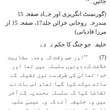
جائیں۔‘‘
(گورنمنٹ انگریزی اور جہاد صفحہ15
مندرجہ روحانی خزائن جلد17، صفحہ15 از
مرزا قادیانی)
خلیفہ جو جنگ کا حکم نہ دے
(7) ’’اور جس وقت کہ وعدہ مشابہت
خلافت کے دونوں سلسلہ میں تھا اور
خدا تعالیٰ کی طرف سے نون ثقیلہ کے
ساتھ موکد کیا گیا تھا، اس بات نے
تقاضا کیا کہ سلسلہ محمدیہ کے آخر
میں وہ خلیفہ آئے کہ وہ عیسیٰ علیہ