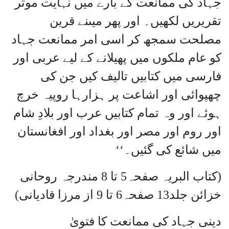
جہاد کی ممانعت کے بارے میں نہایت موثر
تقریریں لکھیں۔ اور پھر میںنے قرین
مصلحت سمجھ کر اسی امر ممانعت جہاد
کو عام ملکوں میں پھیلانے کے لیے عربی اور
فارسی میں کتابیں تالیف کیں جن کی
چھپوائی اور اشاعت پر ہزارہا روپیہ خرچ
ہوئے اور وہ تمام کتابیں عرب اور بلادِ شام
اور روم اور مصر اور بغداد اور افغانستان
میں شائع کی گئیں۔‘‘
(کتاب البریہ صفحہ5 تا 8 مندرجہ روحانی
خزائن جلد13 صفحہ6 تا 9 از مرزا قادیانی)
دینی جہاد کی ممانعت کا فتویٰ