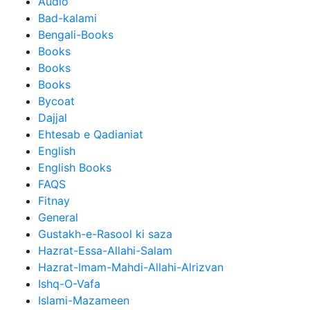
Audio
Bad-kalami
Bengali-Books
Books
Books
Books
Bycoat
Dajjal
Ehtesab e Qadianiat
English
English Books
FAQS
Fitnay
General
Gustakh-e-Rasool ki saza
Hazrat-Essa-Allahi-Salam
Hazrat-Imam-Mahdi-Allahi-Alrizvan
Ishq-O-Vafa
Islami-Mazameen