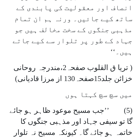
انصاف اور معقولیت کی پابندی کے
ساتھ کیے جائیں۔ ورنہ ہم ان تمام
مذہبی جنگوں کے سخت مخالف ہیں جو
جہاد کے طور پر تلوار سے کیے جاتے
ہیں۔‘‘
( تریا ق القلوب صفحہ2،مندرجہ روحانی
خزائن جلد15صفحہ130 از مرزا قادیانی)
میں سچ سچ کہتا ہوں
(5) ’’جب مسیح موعود ظاہر ہو جائے
گا تو سیفی جہاد اور مذہبی جنگوں کا
خاتمہ ہو جائے گا۔ کیونکہ مسیح نہ تلوار