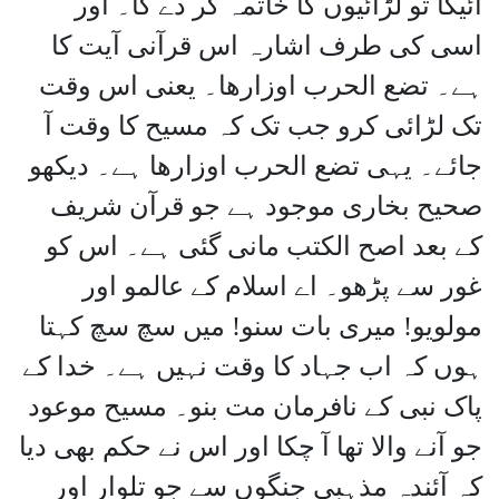
آئیگا تو لڑائیوں کا خاتمہ کر دے گا۔ اور
اسی کی طرف اشارہ اس قرآنی آیت کا
ہے۔ تضع الحرب اوزارھا۔ یعنی اس وقت
تک لڑائی کرو جب تک کہ مسیح کا وقت آ
جائے۔ یہی تضع الحرب اوزارھا ہے۔ دیکھو
صحیح بخاری موجود ہے جو قرآن شریف
کے بعد اصح الکتب مانی گئی ہے۔ اس کو
غور سے پڑھو۔ اے اسلام کے عالمو اور
مولویو! میری بات سنو! میں سچ سچ کہتا
ہوں کہ اب جہاد کا وقت نہیں ہے۔ خدا کے
پاک نبی کے نافرمان مت بنو۔ مسیح موعود
جو آنے والا تھا آ چکا اور اس نے حکم بھی دیا
کہ آئندہ مذہبی جنگوں سے جو تلوار اور