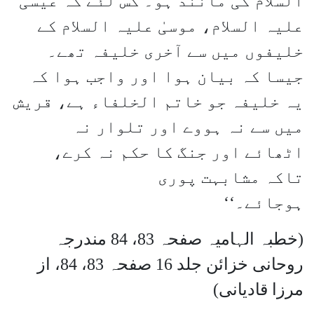
السلام کی مانند ہو۔ کس لئے کہ عیسیٰ
علیہ السلام، موسیٰ علیہ السلام کے
خلیفوں میں سے آخری خلیفہ تھے۔
جیسا کہ بیان ہوا اور واجب ہوا کہ
یہ خلیفہ جو خاتم الخلفاء ہے، قریش
میں سے نہ ہووے اور تلوار نہ
اٹھائے اور جنگ کا حکم نہ کرے،
تاکہ مشابہت پوری
ہوجائے۔‘‘
(خطبہ الہامیہ صفحہ 83، 84 مندرجہ
روحانی خزائن جلد 16 صفحہ 83، 84، از
مرزا قادیانی)