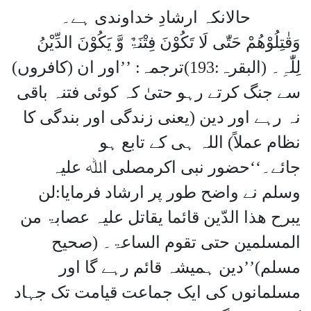
حالانکہ ارشادِ خداوندی ہے۔
وَقٰتِلُوْھُمْ حَتّٰی لَا تَکُوْنَ فِتْنَۃٌ وَّ یَکُوْنَ الدِّیْنُ
لِلّٰہِ۔ (البقرہ:193)ترجمہ: ’’اور ان (کافروں)
سے جنگ کرتے رہو حتیٰ کہ کوئی فتنہ باقی
نہ رہے اور دین (یعنی زندگی اور بندگی کا
نظام عملاً) اللہ ہی کے تابع ہو
جائے۔‘‘حضور نبی اکرمصلی اﷲ علیہ
وسلم نے واضح طور پر ارشاد فرمایا:لن
یبرح ھذا الدّین قائما یقاتل علیہ عصابۃ من
المسلمین حتی تقوم الساعۃ۔ (صحیح
مسلم)’’دین ہمیشہ قائم رہے گا اور
مسلمانوں کی ایک جماعت قیامت تک جہاد