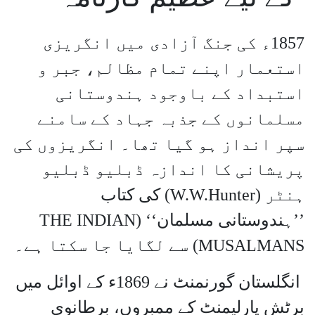
1857ء کی جنگ آزادی میں انگریزی
استعمار اپنے تمام مظالم، جبر و
استبداد کے باوجود ہندوستانی
مسلمانوں کے جذبہ جہاد کے سامنے
سپر انداز ہو گیا تھا۔ انگریزوں کی
پریشانی کا اندازہ ڈبلیو ڈبلیو
ہنٹر (
W.W.Hunter
) کی کتاب
’’ہندوستانی مسلمان‘‘ (
THE INDIAN
MUSALMANS
) سے لگایا جا سکتا ہے۔
انگلستان گورنمنٹ نے 1869ء کے اوائل میں
برٹش پارلیمنٹ کے ممبروں، برطانوی