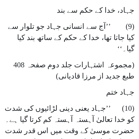
جہاد، خدا کے حکم سے بند
(9) ’’آج سے انسانی جہاد جو تلوار سے
کیا جاتا تھا، خدا کے حکم کے ساتھ بند کیا
گیا۔‘‘
(مجموعہ اشتہارات جلد دوم صفحہ 408
طبع جدید از مرزا قادیانی)
جہاد ختم
(10) ’’جہاد یعنی دینی لڑائیوں کی شدت
کو خدا تعالیٰ آہستہ آہستہ کم کرتا گیا ہے۔
حضرت موسیٰ کے وقت میں اس قدر شدت