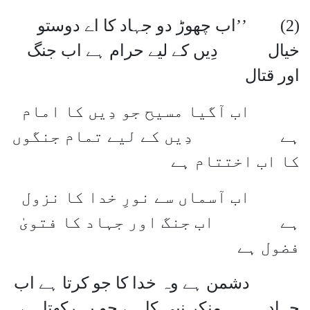
(2) ’’اب چھوڑ دو جہاد کا اے دوستو
خیال دِیں کے لیے حرام ہے اب جنگ
اور قتال
اب آگیا مسیح جو دِیں کا امام
ہے دِیں کے لیے تمام جنگوں
کا اب اختتام ہے
اب آسماں سے نورِ خدا کا نزول
ہے اب جنگ اور جہاد کا فتویٰ
فضول ہے
دشمن ہے وہ خدا کا جو کرتا ہے اب
جہاد منکر نبی کا ہے جو یہ رکھتا ہے