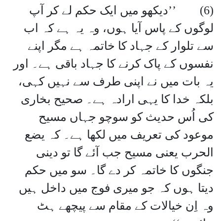
(6) ’’دیکھو میں ایک حکم لے کر آپ
لوگوں کے پاس آیا ہوں، وہ یہ ہے کہ اب
سے تلوار کے جہاد کا خاتمہ ہے مگر اپنے
نفسوں کے پاک کرنے کا جہاد باقی ہے۔ اور
یہ بات میں نے اپنی طرف سے نہیں کہی،
بلکہ خدا کا یہی ارادہ ہے۔ صحیح بخاری
کی اُس حدیث کو سوچو جہاں مسیح
موعود کی تعریف میں لکھا ہے۔ کہ یضع
الحرب یعنی مسیح جب آئے گا تو دینی
جنگوں کا خاتمہ کر دے گا۔ سو میں حکم
دیتا ہوں کہ جو میری فوج میں داخل ہیں
وہ اِن خیالات کے مقام سے پیچھے ہٹ