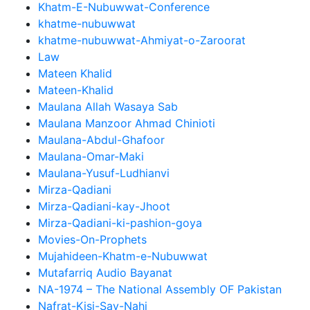
Khatm-E-Nubuwwat-Conference
khatme-nubuwwat
khatme-nubuwwat-Ahmiyat-o-Zaroorat
Law
Mateen Khalid
Mateen-Khalid
Maulana Allah Wasaya Sab
Maulana Manzoor Ahmad Chinioti
Maulana-Abdul-Ghafoor
Maulana-Omar-Maki
Maulana-Yusuf-Ludhianvi
Mirza-Qadiani
Mirza-Qadiani-kay-Jhoot
Mirza-Qadiani-ki-pashion-goya
Movies-On-Prophets
Mujahideen-Khatm-e-Nubuwwat
Mutafarriq Audio Bayanat
NA-1974 – The National Assembly OF Pakistan
Nafrat-Kisi-Say-Nahi