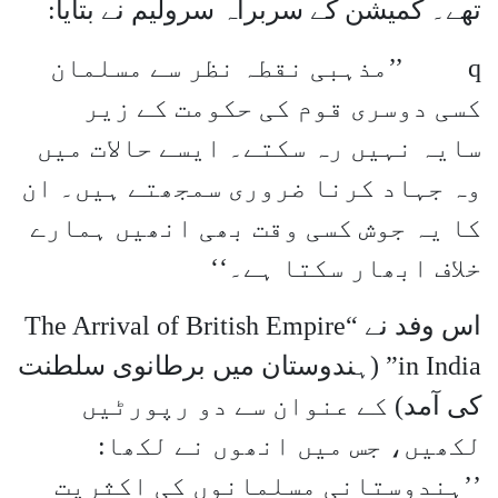
تھے۔ کمیشن کے سربراہ سرولیم نے بتایا:
q
’’مذہبی نقطہ نظر سے مسلمان
کسی دوسری قوم کی حکومت کے زیر
سایہ نہیں رہ سکتے۔ ایسے حالات میں
وہ جہاد کرنا ضروری سمجھتے ہیں۔ ان
کا یہ جوش کسی وقت بھی انھیں ہمارے
خلاف ابھار سکتا ہے۔‘‘
اس وفد نے “
The Arrival of British Empire
in India
” (ہندوستان میں برطانوی سلطنت
کی آمد) کے عنوان سے دو رپورٹیں
لکھیں، جس میں انھوں نے لکھا:
’’ہندوستانی مسلمانوں کی اکثریت