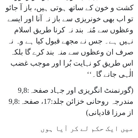
کشت و خون کے ساتھ ہوتی ہیں، باز آ جائو
تو اب بھی خونریزی سے باز نہ آنا اور ایسے
وعظوں سے مُنہ بند نہ کرنا طریق اسلام
نہیں ہے۔ جس نے مجھے قبول کیا ہے وہ نہ
صرف ان وعظوں سے منہ بند کرے گا بلکہ
اس طریق کو نہایت بُرا اور موجب غضب
الٰہی جانے گا۔‘‘
(گورنمنٹ انگریزی اور جہاد صفحہ:9,8
مندرجہ روحانی خزائن جلد:17، صفحہ:9,8
از مرزا قادیانی)
میں ایک حکم لے کر آیا ہوں