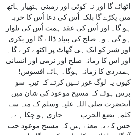
اٹھائے گا اور نہ کوئی اور زمینی ہتھیار ہاتھ
میں پکڑے گا بلکہ اُس کی دعا اُس کا حربہ
ہو گا۔ اور اُس کی عقد ہمت اُس کی تلوار
ہو گی۔ وہ صلح کی بنیاد ڈالے گا اور بکری
اور شیر کو ایک ہی گھاٹ پر اکٹھے کرے گا۔
اور اس کا زمانہ صلح اور نرمی اور انسانی
ہمدردی کا زمانہ ہوگا۔ ہائے افسوس!
کیوں یہ لوگ غور نہیں کرتے کہ تیرہ سو
برس ہوئے کہ مسیح موعود کی شان میں
آنحضرت صلی اللہ علیہ وسلم کے منہ سے
کلمہ یضع الحرب جاری ہو چکا ہے۔
جس کے یہ معنے ہیں کہ مسیح موعود جب