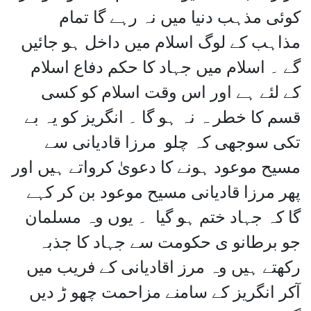
کوئی مذہب دنیا میں نہ رہے گا تمام
مذاہب کے لوگ اسلام میں داخل ہو جائیں
گے ۔ اسلام میں جہاد کا حکم دفاع اسلام
کے لئے ہے اور اس وقت اسلام کو کسی
قسم کا خطر ہ نہ ہو گا ۔ انگریز کو یہ بے
تکی سوجھی کہ چلو مرزا قادیانی سے
مسیح موعود ہونے کا دعویٰ کرواتے ہیں اور
پھر مرزا قادیانی مسیح موعود بن کر کہے
گا کہ جہاد ختم ہو گیا ۔ یوں وہ مسلمان
جو برطانو ی حکومت سے جہاد کا جذبہ
رکھتے ہیں وہ مرز اقادیانی کے فریب میں
آکر انگریز کے سامنے مزاحمت چھو ڑ دیں