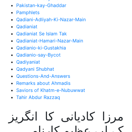
Pakistan-kay-Ghaddar
Pamphlets
Qadiani-Adliyah-Ki-Nazar-Main
Qadianiat
Qadianiat Se Islam Tak
Qadianiat-Hamari-Nazar-Main
Qadianio-ki-Gustakhia
Qadianio-say-Bycot
Qadiyaniat
Qadyani Shubhat
Questions-And-Answers
Remarks about Ahmadis
Saviors of Khatm-e-Nubuwwat
Tahir Abdur Razzaq
مرزا کادیانی کا انگریز
کے لیے عظیم کارنامہ