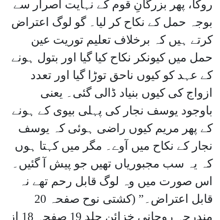
روکا، پھر بزرگانِ قوم کے نہایت اصرار سے
بوجہ حمل کے نکاح کر لیا۔ گو لوگ اعتراض
کرتے ہیں کہ برخلاف تعلیم توریت عین
حمل میں کیونکر نکاح کیا گیا اور بتول ہونے
کے عہد کو کیوں ناحق توڑا گیا اور تعدد
ازواج کی کیوں بنیاد ڈالی گئی۔ یعنی
باوجود یوسف نجار کی پہلی بیوی کے ہونے
کے پھر مریم کیوں راضی ہوئی کہ یوسف
نجار کے نکاح میں آوے۔ مگر میں کہتا ہوں
کہ یہ سب مجبوریاں تھیں جو پیش آ گئیں۔
اس صورت میں وہ لوگ قابل رحم تھے نہ
قابل اعتراض۔” (کشتی نوح صفحہ 20
مندرجہ روحانی خزائن جلد 19 صفحہ 18 از