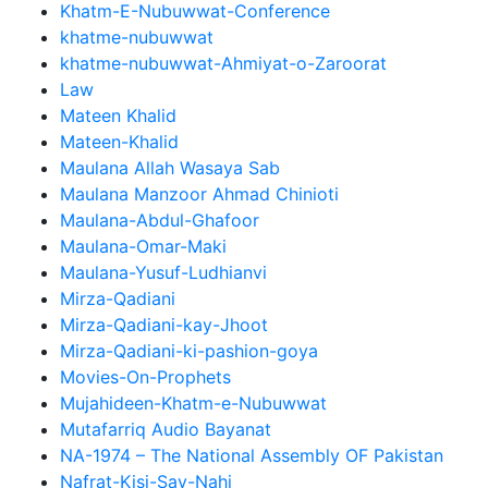
Khatm-E-Nubuwwat-Conference
khatme-nubuwwat
khatme-nubuwwat-Ahmiyat-o-Zaroorat
Law
Mateen Khalid
Mateen-Khalid
Maulana Allah Wasaya Sab
Maulana Manzoor Ahmad Chinioti
Maulana-Abdul-Ghafoor
Maulana-Omar-Maki
Maulana-Yusuf-Ludhianvi
Mirza-Qadiani
Mirza-Qadiani-kay-Jhoot
Mirza-Qadiani-ki-pashion-goya
Movies-On-Prophets
Mujahideen-Khatm-e-Nubuwwat
Mutafarriq Audio Bayanat
NA-1974 – The National Assembly OF Pakistan
Nafrat-Kisi-Say-Nahi