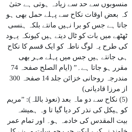
منسوبوں سے حد سے زیادہ ہوتی ہے حتیٰ
کہ بعض اوقات نکاح سے پہلے حمل بھی ہو
جاتا ہے جس کو برا نہیں مانتے بلکہ ہنسی
ٹھٹھے میں بات کو ٹال دیتے ہیں کیونکہ یہود
کی طرح یہ لوگ ناطہ کو ایک قسم کا نکاح
ہی جانتے ہیں جس میں پہلے مہر بھی
مقرر ہو جاتا ہے۔” (ایام الصلح صفحہ 74
مندرجہ روحانی خزائن جلد 14 صفحہ 300
از مرزا قادیانی)
(5) نکاح سے دو ماہ بعد (نعوذ باللہ): ”مریم
کو ہیکل کی نذر کر دیا گیا تا وہ ہمیشہ
بیت المقدس کی خادمہ ہو۔ اور تمام عمر
خاوند نہ کرے لیکن جب چھ سات مہینے کا