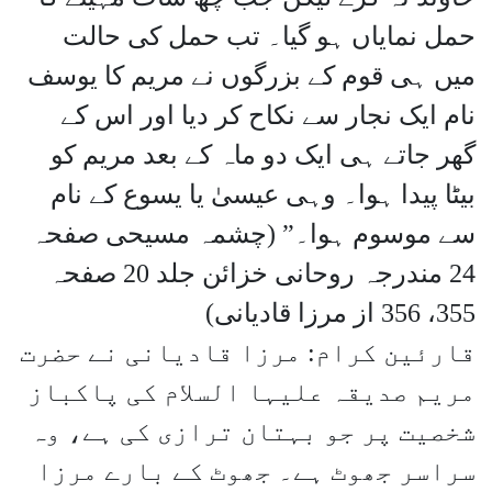
حمل نمایاں ہو گیا۔ تب حمل کی حالت
میں ہی قوم کے بزرگوں نے مریم کا یوسف
نام ایک نجار سے نکاح کر دیا اور اس کے
گھر جاتے ہی ایک دو ماہ کے بعد مریم کو
بیٹا پیدا ہوا۔ وہی عیسیٰ یا یسوع کے نام
سے موسوم ہوا۔” (چشمہ مسیحی صفحہ
24 مندرجہ روحانی خزائن جلد 20 صفحہ
355، 356 از مرزا قادیانی)
قارئین کرام: مرزا قادیانی نے حضرت
مریم صدیقہ علیہا السلام کی پاکباز
شخصیت پر جو بہتان ترازی کی ہے، وہ
سراسر جھوٹ ہے۔ جھوٹ کے بارے مرزا