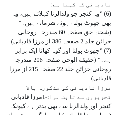
قادیانی کا کہنا ہے:
(6) ”وہ کنجر جو ولدالزنا کہلاتے ہیں، وہ
بھی جھوٹ بولتے ہوئے شرماتے ہیں۔”
(شحنۂ حق صفحہ 60 مندرجہ روحانی
خزائن جلد 2 صفحہ 386 از مرزا قادیانی)
(7) ”جھوٹ بولنا اور گوہ کھانا ایک برابر
ہے۔” (حقیقة الوحی صفحہ 206 مندرجہ
روحانی خزائن جلد 22 صفحہ 215 از مرزا
قادیانی)
مرزا قادیانی کی مذکورہ بالا
تحریروں سے ثابت ہوا:-1مرزا قادیانی
کنجر اور ولدالزنا سے بھی بدتر ہے کیونکہ