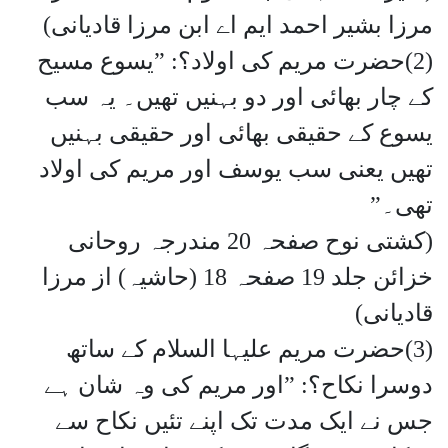
مرزا بشیر احمد ایم اے ابن مرزا قادیانی)
(2)حضرت مریم کی اولاد؟: ”یسوع مسیح
کے چار بھائی اور دو بہنیں تھیں۔ یہ سب
یسوع کے حقیقی بھائی اور حقیقی بہنیں
تھیں یعنی سب یوسف اور مریم کی اولاد
تھی۔”
(کشتی نوح صفحہ 20 مندرجہ روحانی
خزائن جلد 19 صفحہ 18 (حاشیہ) از مرزا
قادیانی)
(3)حضرت مریم علیہا السلام کے ساتھ
دوسرا نکاح؟: ”اور مریم کی وہ شان ہے
جس نے ایک مدت تک اپنے تئیں نکاح سے