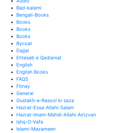
Audio
Bad-kalami
Bengali-Books
Books
Books
Books
Bycoat
Dajjal
Ehtesab e Qadianiat
English
English Books
FAQS
Fitnay
General
Gustakh-e-Rasool ki saza
Hazrat-Essa-Allahi-Salam
Hazrat-Imam-Mahdi-Allahi-Alrizvan
Ishq-O-Vafa
Islami-Mazameen