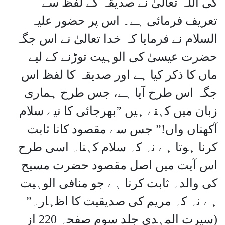
کی اللہ تعالیٰ نے صدیقہ کے لفظ سے
تعریف فرمائی ہے۔ اس پر حضور علیہ
السلام نے فرمایا کہ خدا تعالیٰ نے اس جگہ
حضرت عیسیٰ کی الوہیت توڑنے کے لیے
ماں کا ذکر کیا ہے اور صدیقہ کا لفظ اس
جگہ اس طرح آیا ہے، جس طرح ہماری
زبان میں کہتے ہیں ”بھرجائی کا نیے سلام
آکھناں واں!” جس سے مقصود کانا ثابت
کرنا ہوتا ہے نہ کہ سلام کہنا۔ اسی طرح
اس آیت میں اصل مقصود حضرت مسیح
کی والدہ ثابت کرنا ہے جو منافی الوہیت
ہے نہ کہ مریم کی صدیقیت کا اظہار۔”
(سیرت المہدی جلد سوم صفحہ 220 از