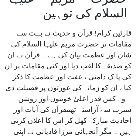
السلام کی توہین
قارئین کرام! قرآن و حدیث نے بہت سے
مقامات پر حضرت مریم علیہا السلام کی
شان اور عظمت بیان کی ہے ۔ قرآن نے ان
کو صدیقہ کا لقب دیا اور کئی مقامات پر ان
کی پا ک دامنی ، عفت اور عظمت کا ذکر
کیا ، ان کو زمانہ کی عورتوں پر فضیلت دی
۔ وہ کس قدر اعلیٰ خوبیوں اور روشن
سیرت سے آراستہ تھیںقرآن کی آیات اور
احادیث مبارکہ کھل کر اس کا اعلان کرتی
ہیں ۔ مگر آنجہانی مرزا قادیانی نے اپنی