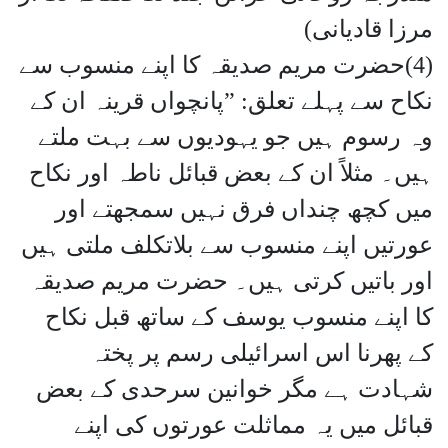
مرزا قادیانی)
(4)حضرت مریم صدیقہ کا اپنے منسوب سے
نکاح سے پہلے تعلق: ”پانچواں قرینہ ان کے
وہ رسوم ہیں جو یہودیوں سے بہت ملتے
ہیں۔ مثلاً ان کے بعض قبائل ناطہ اور نکاح
میں کچھ چنداں فرق نہیں سمجھتے اور
عورتیں اپنے منسوب سے بلاتکلف ملتی ہیں
اور باتیں کرتی ہیں۔ حضرت مریم صدیقہ
کا اپنے منسوب یوسف کے ساتھ قبل نکاح
کے پھرنا اس اسرائیلی رسم پر پختہ
شہادت ہے مگر خوانین سرحدی کے بعض
قبائل میں یہ مماثلت عورتوں کی اپنے