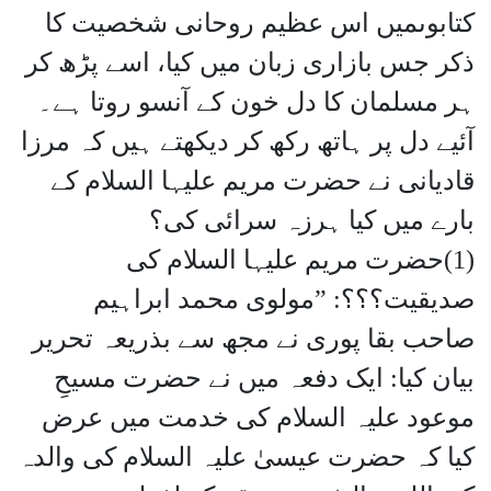
کتابوںمیں اس عظیم روحانی شخصیت کا
ذکر جس بازاری زبان میں کیا، اسے پڑھ کر
ہر مسلمان کا دل خون کے آنسو روتا ہے۔
آئیے دل پر ہاتھ رکھ کر دیکھتے ہیں کہ مرزا
قادیانی نے حضرت مریم علیہا السلام کے
بارے میں کیا ہرزہ سرائی کی؟
(1)حضرت مریم علیہا السلام کی
صدیقیت؟؟؟: ”مولوی محمد ابراہیم
صاحب بقا پوری نے مجھ سے بذریعہ تحریر
بیان کیا: ایک دفعہ میں نے حضرت مسیحِ
موعود علیہ السلام کی خدمت میں عرض
کیا کہ حضرت عیسیٰ علیہ السلام کی والدہ