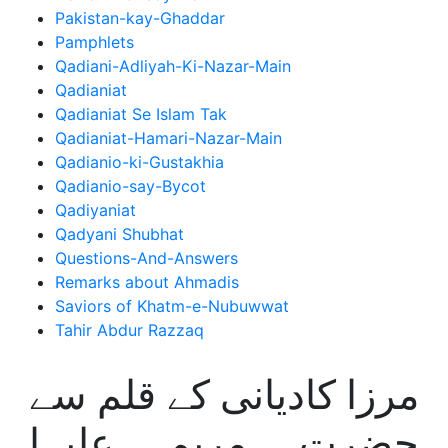
Pakistan-kay-Ghaddar
Pamphlets
Qadiani-Adliyah-Ki-Nazar-Main
Qadianiat
Qadianiat Se Islam Tak
Qadianiat-Hamari-Nazar-Main
Qadianio-ki-Gustakhia
Qadianio-say-Bycot
Qadiyaniat
Qadyani Shubhat
Questions-And-Answers
Remarks about Ahmadis
Saviors of Khatm-e-Nubuwwat
Tahir Abdur Razzaq
مرزا کادیانی کے قلم سے
حضرت مریم علیہا