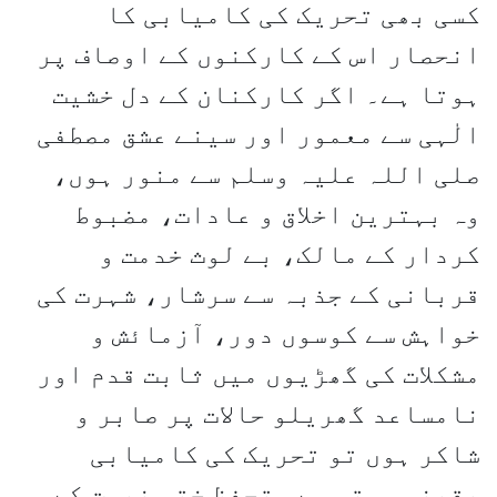
کسی بھی تحریک کی کامیابی کا
انحصار اس کے کارکنوں کے اوصاف پر
ہوتا ہے۔ اگر کارکنان کے دل خشیت
الٰہی سے معمور اور سینے عشق مصطفی
صلی اللہ علیہ وسلم سے منور ہوں،
وہ بہترین اخلاق و عادات، مضبوط
کردار کے مالک، بے لوث خدمت و
قربانی کے جذبہ سے سرشار، شہرت کی
خواہش سے کوسوں دور، آزمائش و
مشکلات کی گھڑیوں میں ثابت قدم اور
نامساعد گھریلو حالات پر صابر و
شاکر ہوں تو تحریک کی کامیابی
یقینی ہوتی ہے۔ تحفظ ختم نبوت کے