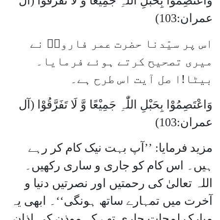
وَاعْتَصِمُوْا بِحَبْلِ اللّٰہِ جَمِیْعًا وَّ لَا تَفَرَقُوْا (آل
عمران:103)
اس پر سیّدنا حضرت عمر فاروقؓ نے
میری تصحیح کرتے ہوئے فرمایا۔
بیٹا!ا صل آیت اس طرح ہے۔
وَاعْتَصِمُوْا بِحَبْلِ اللّٰہِ جَمِیْعًا وَّ لَا تَفَرَّقُوْا (آل
عمران:103)
مزید فرمایا: ’’آپ بہت نیک کام کر رہے
ہیں۔ اس کام کو جاری و ساری رکھیں۔
اللہ تعالیٰ کی رحمتیں اور نصرتیں دنیا و
آخرت میں تمہارے ساتھ ہونگی‘‘۔ ابھی یہ
مبارک لمحات جاری تھے کہ موذن کی اذانِ