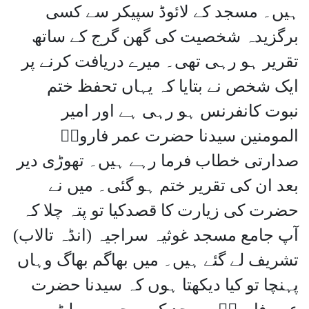
ہیں۔ مسجد کے لائوڈ سپیکر سے کسی
برگزیدہ شخصیت کی گھن گرج کے ساتھ
تقریر ہو رہی تھی۔ میرے دریافت کرنے پر
ایک شخص نے بتایا کہ یہاں تحفظ ختم
نبوت کانفرنس ہو رہی ہے اور امیر
المومنین سیدنا حضرت عمر فاروقؓ
صدارتی خطاب فرما رہے ہیں۔ تھوڑی دیر
بعد ان کی تقریر ختم ہو گئی۔ میں نے
حضرت کی زیارت کا قصدکیا تو پتہ چلا کہ
آپ جامع مسجد غوثیہ سراجیہ (انڈہ تالاب)
تشریف لے گئے ہیں۔ میں بھاگم بھاگ وہاں
پہنچا تو کیا دیکھتا ہوں کہ سیدنا حضرت