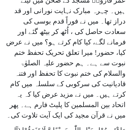
عمر فاروقؓ مسجد کے صحن میں لیٹے
ہیں۔ چہرہ مبارک نہایت نورانی اور قد
دراز تھا۔ میں نے فوراً قدم بوسی کی
سعادت حاصل کی ، اُٹھ کر بیٹھ گئے اور
فرمانے لگے، کیا کام کرتے ہو؟ میں نے عرض
کیا، حضور! میرا تعلق تحریک تحفظ ختم
نبوت سے ہے۔ ہم حضور علیہ الصلوٰۃ
والسلام کی ختم نبوت کا تحفظ اور فتنہ
قادیانیت کی سرکوبی کے سلسلہ میں کام
کرتے ہیں۔ میں نے مزید عرض کیا کہ یہ
اتحاد بین المسلمین کا پلیٹ فارم ہے۔ پھر
میں نے قرآن مجید کی ایک آیت تلاوت کی۔