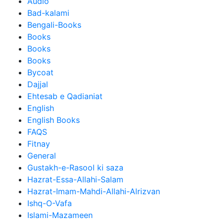
Audio
Bad-kalami
Bengali-Books
Books
Books
Books
Bycoat
Dajjal
Ehtesab e Qadianiat
English
English Books
FAQS
Fitnay
General
Gustakh-e-Rasool ki saza
Hazrat-Essa-Allahi-Salam
Hazrat-Imam-Mahdi-Allahi-Alrizvan
Ishq-O-Vafa
Islami-Mazameen