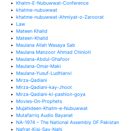
Khatm-E-Nubuwwat-Conference
khatme-nubuwwat
khatme-nubuwwat-Ahmiyat-o-Zaroorat
Law
Mateen Khalid
Mateen-Khalid
Maulana Allah Wasaya Sab
Maulana Manzoor Ahmad Chinioti
Maulana-Abdul-Ghafoor
Maulana-Omar-Maki
Maulana-Yusuf-Ludhianvi
Mirza-Qadiani
Mirza-Qadiani-kay-Jhoot
Mirza-Qadiani-ki-pashion-goya
Movies-On-Prophets
Mujahideen-Khatm-e-Nubuwwat
Mutafarriq Audio Bayanat
NA-1974 – The National Assembly OF Pakistan
Nafrat-Kisi-Say-Nahi