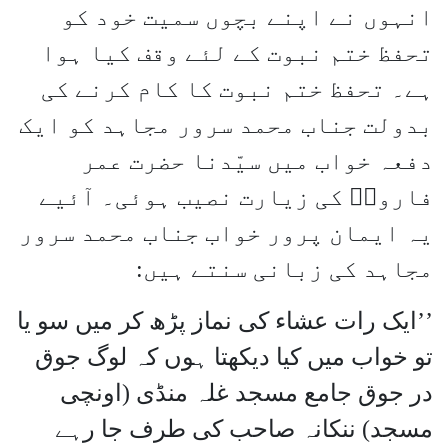
انہوں نے اپنے بچوں سمیت خود کو
تحفظ ختم نبوت کے لئے وقف کیا ہوا
ہے۔ تحفظ ختم نبوت کا کام کرنے کی
بدولت جناب محمد سرور مجاہد کو ایک
دفعہ خواب میں سیّدنا حضرت عمر
فاروقؓ کی زیارت نصیب ہوئی۔ آئیے
یہ ایمان پرور خواب جناب محمد سرور
مجاہد کی زبانی سنتے ہیں:
’’ایک رات عشاء کی نماز پڑھ کر میں سو یا
تو خواب میں کیا دیکھتا ہوں کہ لوگ جوق
در جوق جامع مسجد غلہ منڈی (اونچی
مسجد) ننکانہ صاحب کی طرف جا رہے