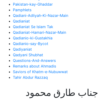
Pakistan-kay-Ghaddar
Pamphlets
Qadiani-Adliyah-Ki-Nazar-Main
Qadianiat
Qadianiat Se Islam Tak
Qadianiat-Hamari-Nazar-Main
Qadianio-ki-Gustakhia
Qadianio-say-Bycot
Qadiyaniat
Qadyani Shubhat
Questions-And-Answers
Remarks about Ahmadis
Saviors of Khatm-e-Nubuwwat
Tahir Abdur Razzaq
جناب طارق محمود