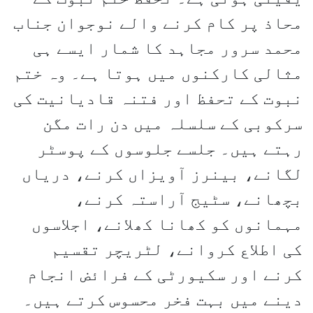
محاذ پر کام کرنے والے نوجوان جناب
محمد سرور مجاہد کا شمار ایسے ہی
مثالی کارکنوں میں ہوتا ہے۔ وہ ختم
نبوت کے تحفظ اور فتنہ قادیانیت کی
سرکوبی کے سلسلہ میں دن رات مگن
رہتے ہیں۔ جلسے جلوسوں کے پوسٹر
لگانے، بینرز آویزاں کرنے، دریاں
بچھانے، سٹیج آراستہ کرنے،
مہمانوں کو کھانا کھلانے، اجلاسوں
کی اطلاع کروانے، لٹریچر تقسیم
کرنے اور سکیورٹی کے فرائض انجام
دینے میں بہت فخر محسوس کرتے ہیں۔