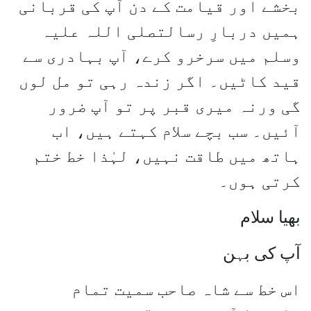
بخشے اور قیامت کے دن آپ کی قربانی
ہمیں دربارِ رسالتصلی اللہ علیہ
وسلم میں سرخرو کرے، آپ بہادری سے
قید کاٹیں۔ اگر زندہ رہی تو مل لوں
گی ورنہ میری قبر پر تو آپ ضرور
آئیں۔ سب بچے سلام کہتے ہیں، اب
ہاتھ میں طاقت نہیں، لہٰذا خط ختم
کرتی ہوں۔
بھیا سلام
آپ کی بہن
اس خط سے شاہ صاحب سمیت تمام