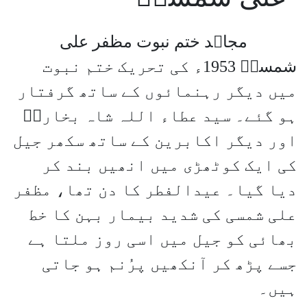
مجاہد ختم نبوت مظفر علی
شمسیؒ 1953ء کی تحریک ختم نبوت
میں دیگر رہنمائوں کے ساتھ گرفتار
ہو گئے۔ سید عطاء اللہ شاہ بخاریؒ
اور دیگر اکابرین کے ساتھ سکھر جیل
کی ایک کوٹھڑی میں انھیں بند کر
دیا گیا۔ عیدالفطر کا دن تھا، مظفر
علی شمسی کی شدید بیمار بہن کا خط
بھائی کو جیل میں اسی روز ملتا ہے
جسے پڑھ کر آنکھیں پرُنم ہو جاتی
ہیں۔