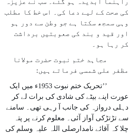
راہنما آبدیدہ ہو گئے۔ سب نے عزیزہ
کی صحت کے لیے دعا کی۔ اس خط کا مطلب
وہی سمجھ سکتا ہے جو وطن سے دور ہو
اور قید و بند کی صعوبتیں برداشت
کر رہا ہو۔
مجاہد ختم نبوت حضرت مولانا
مظفر علی شمسی فرماتے ہیں:
’’تحریک ختم نبوت 1953ء میں ایک
عورت اپنے بیٹے کی شادی کی برات لے کر
دہلی دروازہ کی جانب آ رہی تھی۔ سامنے
سے تڑتڑکی آواز آئی۔ معلوم کرنے پر پتہ
چلا کہ آقائے نامدارصلی اللہ علیہ وسلم کی