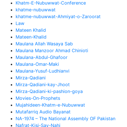
Khatm-E-Nubuwwat-Conference
khatme-nubuwwat
khatme-nubuwwat-Ahmiyat-o-Zaroorat
Law
Mateen Khalid
Mateen-Khalid
Maulana Allah Wasaya Sab
Maulana Manzoor Ahmad Chinioti
Maulana-Abdul-Ghafoor
Maulana-Omar-Maki
Maulana-Yusuf-Ludhianvi
Mirza-Qadiani
Mirza-Qadiani-kay-Jhoot
Mirza-Qadiani-ki-pashion-goya
Movies-On-Prophets
Mujahideen-Khatm-e-Nubuwwat
Mutafarriq Audio Bayanat
NA-1974 – The National Assembly OF Pakistan
Nafrat-Kisi-Say-Nahi