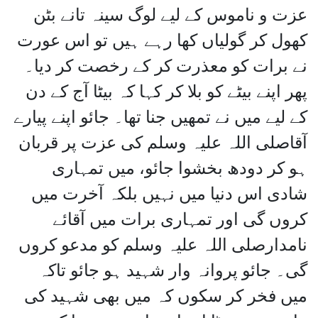
عزت و ناموس کے لیے لوگ سینہ تانے بٹن
کھول کر گولیاں کھا رہے ہیں تو اس عورت
نے برات کو معذرت کر کے رخصت کر دیا۔
پھر اپنے بیٹے کو بلا کر کہا کہ بیٹا آج کے دن
کے لیے میں نے تمھیں جنا تھا۔ جائو اپنے پیارے
آقاصلی اللہ علیہ وسلم کی عزت پر قربان
ہو کر دودھ بخشوا جائو، میں تمہاری
شادی اس دنیا میں نہیں بلکہ آخرت میں
کروں گی اور تمہاری برات میں آقائے
نامدارصلی اللہ علیہ وسلم کو مدعو کروں
گی۔ جائو پروانہ وار شہید ہو جائو تاکہ
میں فخر کر سکوں کہ میں بھی شہید کی