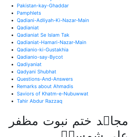
Pakistan-kay-Ghaddar
Pamphlets
Qadiani-Adliyah-Ki-Nazar-Main
Qadianiat
Qadianiat Se Islam Tak
Qadianiat-Hamari-Nazar-Main
Qadianio-ki-Gustakhia
Qadianio-say-Bycot
Qadiyaniat
Qadyani Shubhat
Questions-And-Answers
Remarks about Ahmadis
Saviors of Khatm-e-Nubuwwat
Tahir Abdur Razzaq
مجاہد ختم نبوت مظفر
علی شمسیؒ