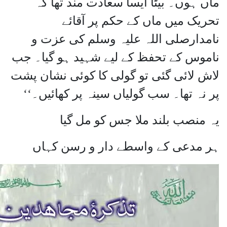
ماں ہوں۔ بیٹا ایسا سعادت مند تھا کہ
تحریک میں ماں کے حکم پر آقائے
نامدارصلی اللہ علیہ وسلم کی عزت و
ناموس کے تحفظ کے لیے شہید ہو گیا۔ جب
لاش لائی گئی تو گولی کا کوئی نشان پشت
پر نہ تھا۔ سب گولیاں سینہ پر کھائیں۔‘‘
یہ منصب بلند ملا جس کو مل گیا
ہر مدعی کے واسطے دار و رسن کہاں