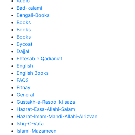
Audio
Bad-kalami
Bengali-Books
Books
Books
Books
Bycoat
Dajjal
Ehtesab e Qadianiat
English
English Books
FAQS
Fitnay
General
Gustakh-e-Rasool ki saza
Hazrat-Essa-Allahi-Salam
Hazrat-Imam-Mahdi-Allahi-Alrizvan
Ishq-O-Vafa
Islami-Mazameen