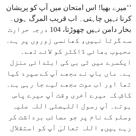
’’میرے بھیا! اس امتحان میں آپ کو پریشان
کرنا نہیں چاہتی۔ اب قریب المرگ ہوں۔
بخار دامن نہیں چھوڑتا، 104 درجہ حرارت
سے گرتا نہیں، کھانسی زوروں پر ہے۔
محبوب بھائی ڈاکٹر کو لائے تھے۔
ایکسرے میں ٹی بی کی ابتدائی منزل
ہے۔ ماں باپ نے مجھے آپ کے سپرد کیا
تھا اور اب موت مجھے لیے جا رہی ہے۔
کاش کہ میرے آخری وقت آپ میرے پاس
ہوتے۔ آپ رسول اللہصلی اللہ علیہ
وسلم کے نام پر جو مصائب برداشت کر
رہے ہیں، اللہ تعالیٰ آپ کو استقلال