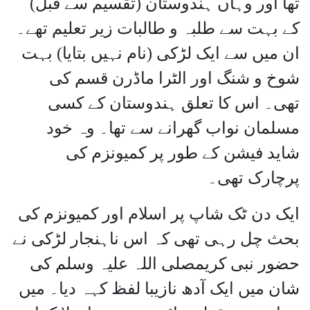
تھا اور وہاں ہندوستان (تقسیم سے قبل)
کے بہت سے طلبہ و طالبات زیر تعلیم تھے۔
ان میں سے ایک لڑکی (نام نہیں بتایا) بہت
شوخ و شنگ اور الٹرا ماڈرن قسم کی
تھی۔ اس کا تعلق ہندوستان کے کسی
مسلمان نواب گھرانے سے تھا۔ وہ خود
شاید فیشن کے طور پر کمیونزم کی
پرچارک تھی۔
ایک دن ٹک شاپ پر اسلام اور کمیونزم کی
بحث چل رہی تھی کہ اس ناہنجار لڑکی نے
حضور نبی کریمصلی اللہ علیہ وسلم کی
شان میں ایک آدھ نازیبا لفظ کہہ دیا۔ میں