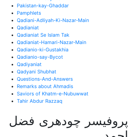
Pakistan-kay-Ghaddar
Pamphlets
Qadiani-Adliyah-Ki-Nazar-Main
Qadianiat
Qadianiat Se Islam Tak
Qadianiat-Hamari-Nazar-Main
Qadianio-ki-Gustakhia
Qadianio-say-Bycot
Qadiyaniat
Qadyani Shubhat
Questions-And-Answers
Remarks about Ahmadis
Saviors of Khatm-e-Nubuwwat
Tahir Abdur Razzaq
پروفیسر چودھری فضل
احمد