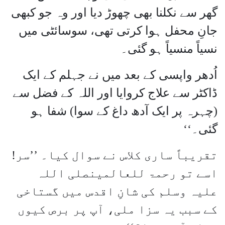
گھر سے نکلنا بھی چھوڑ دیا اور وہ جو کبھی
جانِ محفل ہوا کرتی تھی، سوسائٹی میں
نسیاً منسیاً ہو گئی۔
اُدھر واپسی کے بعد میں نے جہلم کے ایک
ڈاکٹر سے علاج کروایا اور اللہ کے فضل سے
(چہرہ پر ایک آدھ داغ کے سوا) شفا ہو
گئی۔‘‘
تقریباً ساری کلاس نے سوال کیا۔ ’’سر!
اسے تو رحمۃ للعالمینصلی اللہ
علیہ وسلم کی شانِ اقدس میں گستاخی
کے سبب یہ سزا ملی، آپ پر برص کیوں