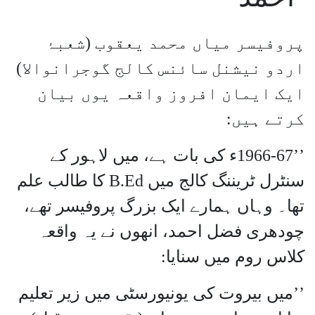
پروفیسر میاں محمد یعقوب (شعبۂ
اردو نیشنل سائنس کالج گوجرانوالا)
ایک ایمان افروز واقعہ یوں بیان
کرتے ہیں:
’’1966-67ء کی بات ہے، میں لاہور کے
سنٹرل ٹریننگ کالج میں B.Ed کا طالب علم
تھا۔ وہاں ہمارے ایک بزرگ پروفیسر تھے،
چودھری فضل احمد، انھوں نے یہ واقعہ
کلاس روم میں سنایا:
’’میں بیروت کی یونیورسٹی میں زیر تعلیم