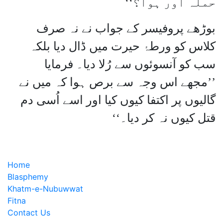
حملہ آور ہوا؟‘‘
بوڑھے پروفیسر کے جواب نے نہ صرف
کلاس کو ورطۂ حیرت میں ڈال دیا بلکہ
سب کو آنسوئوں سے رُلا دیا۔ فرمایا
’’مجھے اس وجہ سے برص ہوا کہ میں نے
گالیوں پر اکتفا کیوں کیا اور اسے اُسی دم
قتل کیوں نہ کر دیا۔‘‘
Home
Blasphemy
Khatm-e-Nubuwwat
Fitna
Contact Us