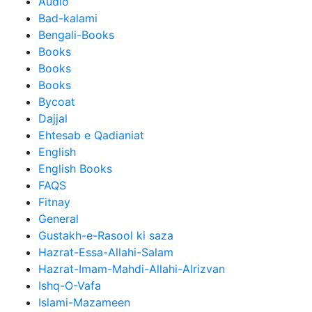
Audio
Bad-kalami
Bengali-Books
Books
Books
Books
Bycoat
Dajjal
Ehtesab e Qadianiat
English
English Books
FAQS
Fitnay
General
Gustakh-e-Rasool ki saza
Hazrat-Essa-Allahi-Salam
Hazrat-Imam-Mahdi-Allahi-Alrizvan
Ishq-O-Vafa
Islami-Mazameen