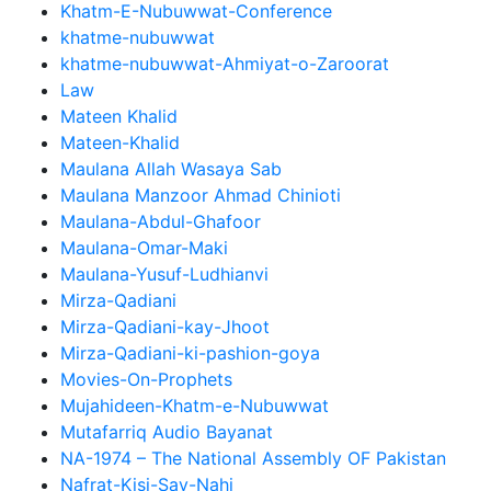
Khatm-E-Nubuwwat-Conference
khatme-nubuwwat
khatme-nubuwwat-Ahmiyat-o-Zaroorat
Law
Mateen Khalid
Mateen-Khalid
Maulana Allah Wasaya Sab
Maulana Manzoor Ahmad Chinioti
Maulana-Abdul-Ghafoor
Maulana-Omar-Maki
Maulana-Yusuf-Ludhianvi
Mirza-Qadiani
Mirza-Qadiani-kay-Jhoot
Mirza-Qadiani-ki-pashion-goya
Movies-On-Prophets
Mujahideen-Khatm-e-Nubuwwat
Mutafarriq Audio Bayanat
NA-1974 – The National Assembly OF Pakistan
Nafrat-Kisi-Say-Nahi