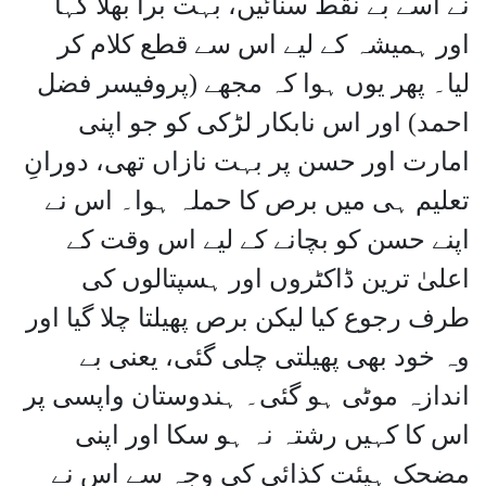
نے اسے بے نقط سنائیں، بہت برا بھلا کہا
اور ہمیشہ کے لیے اس سے قطع کلام کر
لیا۔ پھر یوں ہوا کہ مجھے (پروفیسر فضل
احمد) اور اس نابکار لڑکی کو جو اپنی
امارت اور حسن پر بہت نازاں تھی، دورانِ
تعلیم ہی میں برص کا حملہ ہوا۔ اس نے
اپنے حسن کو بچانے کے لیے اس وقت کے
اعلیٰ ترین ڈاکٹروں اور ہسپتالوں کی
طرف رجوع کیا لیکن برص پھیلتا چلا گیا اور
وہ خود بھی پھیلتی چلی گئی، یعنی بے
اندازہ موٹی ہو گئی۔ ہندوستان واپسی پر
اس کا کہیں رشتہ نہ ہو سکا اور اپنی
مضحک ہیئت کذائی کی وجہ سے اس نے