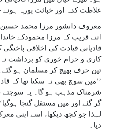
غلاظت کدہ اور خباثت پورہ ہونے 
معروف دانشور مرزا محمد حسین پہل
اتنے قریب کہ مرزا محمودکے خاندا
قادیانی قیادت کی اخلاقی باختگی ک
کاری و حرام خوری کو برداشت نہ 
تین حرف بھیج کر مسلمان ہو گئے۔ 
’’میں سوچ بھی نہ سکتا تھا کہ قادی
شرمناک مذہب ہو گا۔ یہ سوچتے س
گر گئے اور میں مستقل گنجا ہوگیا
لہذا جو کچھ دیکھا، اسے اپنی معرکت
دیا۔