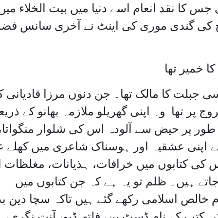
س کا نقد انعام اسے دنیا میں بیت الخلاء میں
کی گندی موری کی اینٹ نے آخری سانس فضل
خمیر تھا
سی جبلت کا مالک تھا۔ جن دنوں مرزا قادیانی ک
ر تھا وہ اپنی گھریلو ملازمہ بھانو کے ذریع
ر پر حیض سے آلودہ اس کی شلوار منگواتا،
نے اپنی عشقیہ اور ہوسناک شاعری میں کھلے ع
اس کی کتابوں میں خرافات، ہذیانات، مغلظات ا
 جاتے ہیں۔ ظلم تو یہ ہے کہ جن کتابوں میں
 خالص اسلامی رکھے گئے ہیں تاکہ سچا دین بد
ی کتب کے نام ڈسٹ بن، فلتھ ڈپو، آنت نگری،