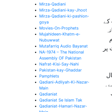
Mirza-Qadiani
Mirza-Qadiani-kay-Jhoot
Mirza-Qadiani-ki-pashion-
 کے
goya
Movies-On-Prophets
نہ
Mujahideen-Khatm-e-
م
Nubuwwat
Mutafarriq Audio Bayanat
 پر
NA-1974 – The National
Assembly OF Pakistan
Nafrat-Kisi-Say-Nahi
Pakistan-kay-Ghaddar
ل
Pamphlets
Qadiani-Adliyah-Ki-Nazar-
ے۔
Main
Qadianiat
Qadianiat Se Islam Tak
Qadianiat-Hamari-Nazar-