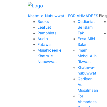
Khatm-e-Nubuwwat
FOR AHMADEES
Bla
Books
Qadianiat
LeafLet
Se Islam
Pamphlets
Tak
Audio
Eesa Alihi
Fatawa
Salam
Mujahideen e
Imam
Khatm-e-
Mehdi Alihi
Nubuwwat
Rizwan
Khatm-e-
nubuwwat
Qadiyani
Aur
Musalmaan
For
Ahmadees