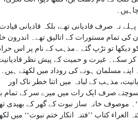
چاہیں۔
ے نہ صرف قادیانی تھے، بلکہ قادیانی قیادت
ن کی تمام مستورات کے اتالیق تھے۔ اندرون خا
و دیکھا تو تڑپ گئے ۔مذہب کے نام پر اس حرا
کر سکے۔ غیرت و حمیت کے پیش نظر قادیانیت
اپنے مسلمان ہونے کی روداد میں لکھتے ہیں۔
انیت، مذہب کے لبادہ میں اتنا خطر ناک اور
وچتے صرف ایک رات میں میرے سر کے تمام با
‘‘۔ موصوف خانہ ساز نبوت کے گھر کے بھیدی تھ
ہ العراء کتاب ’’فتنہ انکار ختم نبوت‘‘ میں لکھ