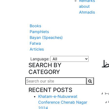
Remarks
about
Ahmadis
Books
Pamphlets
Bayan (Speaches)
Fatwa
Articles
Language:
ظ
SEARCH BY
CATEGORY
RECENT POSTS
م،
Khatam-e-Nubuwwat
،
Conference Chenab Nagar
2024