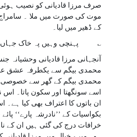
صرف مرزا قادیانی کو نصیب ہوئی ج
موت کی صورت میں ملا ۔ سامراج 
کے ڈھیر میں لیا۔
؎ پہنچی وہیں پہ خاک جہاں کا 
آنجہانی مرزا قادیانی وحشیانہ جن
محمدی بیگم سے یکطرفہ عشق عروج پ
محمدی بیگم کے گھر سے خصوصی طو
اسے سونگھتا اور سکون پاتا۔ اس 
ان باتوں کا اعتراف بھی کیا ہے۔ 
بکواسیات کے ’’نادرشہ پارے‘‘ پائے
خرافات درج کی گئی ہیں ان کے نام
ہو۔ میرے خیال میں مرزا قادیانی ک