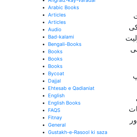
Angraiz-kay-Vafadar
Arabic Books
Articles
ت
Articles
کی
Audio
Bad-kalami
لیت
Bengali-Books
نی
Books
Books
Books
Bycoat
پ
Dajjal
Ehtesab e Qadianiat
English
English Books
ات
FAQS
Fitnay
ور
General
Gustakh-e-Rasool ki saza