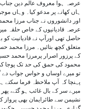
عرصہ ہوا معروف عالم دین جناب ڈا
ہاں کھانے پر مدعو کیا۔ وہاں موج
اور دانشوروں نے جناب مرزا محم
عرصہ قادیانیوں کے خاص حلقہ میں 
حاصل تھی اورآپ نے قادیانیت کو 
متعلق کچھ بتائیں۔ مرزا محمد حسی
کے پرزور اصرار پرمرزا محمد حسین 
محمود کی حمق کی حد تک پوجا کرت
تو میرے اوساں و حواس جواب دے گ
پہنچا کہ آپ ملاحظہ فرما سکتے
میرے سر کے بال غائب ہو گئے، پھر
نشیمن سے طائرایمان بھی پرواز کر
گزاری۔مرزا محمد حسین ہچکیوں ا