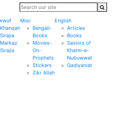
wwuf
Misc
English
Khanqah
Bengali-
Articles
Sirajia
Books
Books
Markaz
Movies-
Saviors of
Sirajia
On-
Khatm-e-
Prophets
Nubuwwat
Stickers
Qadiyaniat
Zikr Allah