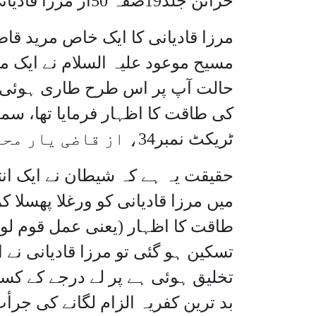
خزائن جلد19صفہ 50از مرزا قادیانی)
مرزا قادیانی کا ایک خاص مرید قا
مسیح موعود علیہ السلام نے ایک 
حالت آپ پر اس طرح طاری ہوئی کہ
کی طاقت کا اظہار فرمایا تھا، سمج
ٹریکٹ نمبر34، از قاضی یار محمد ) ۔
حقیقت یہ ہے کہ شیطان نے ایک ان
میں مرزا قادیانی کو ورغلا پھسلا 
طاقت کا اظہار (یعنی عمل قوم لو
تسکین ہو گئی تو مرزا قادیانی نے 
تخلیق ہوئی ہے پر لے درجے کے کسی د
بد ترین کفریہ الزام لگانے کی جرا