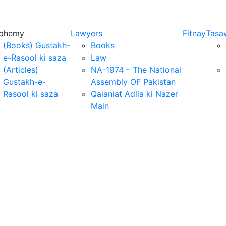
sphemy
Lawyers
Fitnay
Tasa
(Books) Gustakh-
Books
e-Rasool ki saza
Law
(Articles)
NA-1974 – The National
Gustakh-e-
Assembly OF Pakistan
Rasool ki saza
Qaianiat Adlia ki Nazer
Main