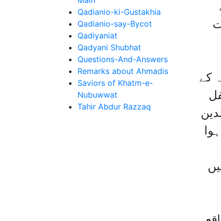
Main
Qadianio-ki-Gustakhia
ت
Qadianio-say-Bycot
Qadiyaniat
Qadyani Shubhat
Questions-And-Answers
Remarks about Ahmadis
ہ کے
Saviors of Khatm-e-
فل
Nubuwwat
Tahir Abdur Razzaq
دین
ہوا
یں
قعہ