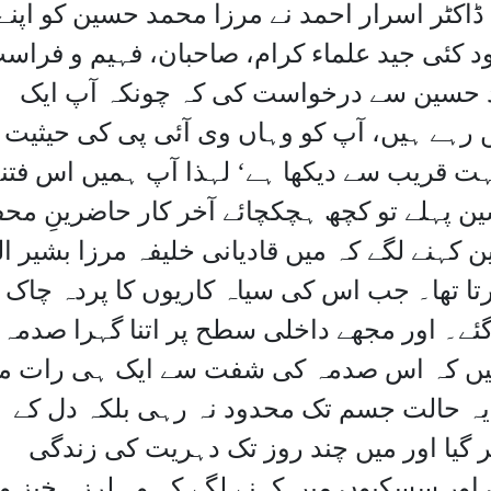
کٹر اسرار احمد نے مرزا محمد حسین کو اپنے
ود کئی جید علماء کرام، صاحبان، فہیم و فراس
د حسین سے درخواست کی کہ چونکہ آپ ایک
رہے ہیں، آپ کو وہاں وی آئی پی کی حیثیت
بہت قریب سے دیکھا ہے‘ لہذا آپ ہمیں اس فتن
ن پہلے تو کچھ ہچکچائے آخر کار حاضرینِ مح
کہنے لگے کہ میں قادیانی خلیفہ مرزا بشیر ال
ا تھا۔ جب اس کی سیاہ کاریوں کا پردہ چاک 
ئے۔ اور مجھے داخلی سطح پر اتنا گہرا صدمہ
 ہیں کہ اس صدمہ کی شفت سے ایک ہی رات م
 یہ حالت جسم تک محدود نہ رہی بلکہ دل کے
 گیا اور میں چند روز تک دہریت کی زندگی
ور سسکیوں میں کہنے لگے کہ وہ لرزہ خیز وا