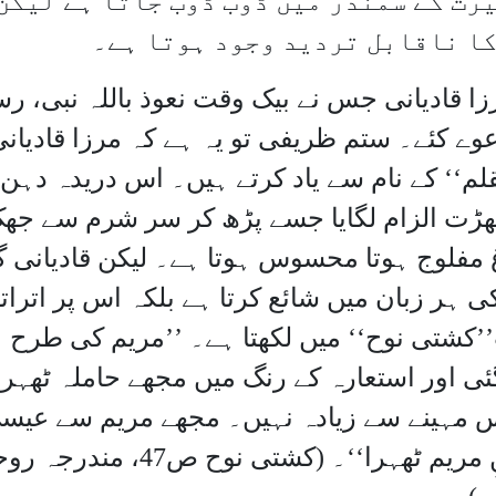
یرت کے سمندر میں ڈوب ڈوب جاتا ہے لیکن
کا ناقابل تردید وجود ہوتا ہے۔
رزا قادیانی جس نے بیک وقت نعوذ باللہ نبی، ر
ے کئے۔ ستم ظریفی تو یہ ہے کہ مرزا قادیان
لم‘‘ کے نام سے یاد کرتے ہیں۔ اس دریدہ دہن 
ن گھڑت الزام لگایا جسے پڑھ کر سر شرم سے جھ
اغ مفلوج ہوتا محسوس ہوتا ہے۔ لیکن قادیانی 
 ہر زبان میں شائع کرتا ہے بلکہ اس پر اتراتا
ب’’کشتی نوح‘‘ میں لکھتا ہے۔ ’’مریم کی طرح
 اور استعارہ کے رنگ میں مجھے حاملہ ٹھہرای
 دس مہینے سے زیادہ نہیں۔ مجھے مریم سے عیسی
بنایا گیا۔ پس اس طور سے میں ابنِ مریم ٹھہرا‘‘۔ (کشتی نوح 