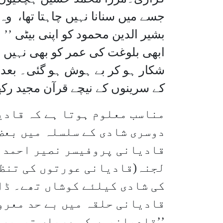
جسے میں سنانا نہیں چاہتا تھا، 
بشیر الدین محمود کو اپنی بیٹی ’’ 
ابھی بلوغت کی عمر کو بھی نہیں پ
شکار ہو کر بے ہوش ہو گئی۔ بعد ا
کے سرینوں کے نیچے قرآن مجید رکھا 
مناسب معلوم ہوتا ہے کہ قادی
دوسری شادی کے سلسلہ میں بعض
قادیانی پروفیسر نصیر احمد 
لجنہ(قادیانی عورتوں کی تنظی
کی شادی کیلئے کوشاں تھے۔ ڈا
قادیانی حلقہ میں بے حد معرو
’’قادیانیوں کی عریاں تصویری