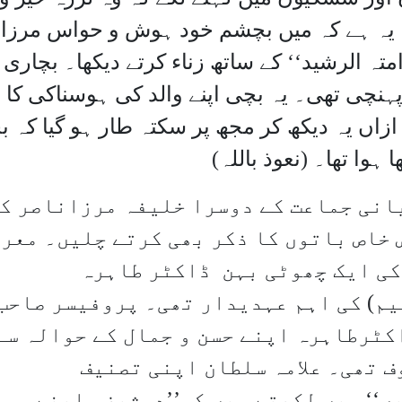
وہ یہ ہے کہ میں بچشم خود ہوش و حواس مرزا
امتہ الرشید‘‘ کے ساتھ زناء کرتے دیکھا۔ بچاری
ہنچی تھی۔ یہ بچی اپنے والد کی ہوسناکی کا
زاں یہ دیکھ کر مجھ پر سکتہ طار ہو گیا کہ 
ہوا تھا۔ (نعوذ باللہ)
انی جماعت کے دوسرا خلیفہ مرزاناصر ک
 خاص باتوں کا ذکر بھی کرتے چلیں۔ معر
کی ایک چھوٹی بہن ڈاکٹر طاہرہ
م) کی اہم عہدیدار تھی۔ پروفیسر صاحب
کٹرطاہرہ اپنے حسن و جمال کے حوالہ سے
ف تھی۔ علامہ سلطان اپنی تصنیف
ں‘‘ میں لکھتے ہیں کہ’’دوشیزہ اپنے