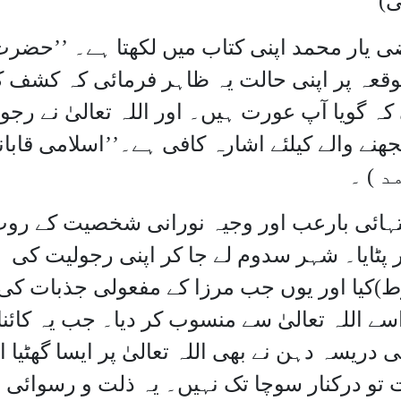
ضی یار محمد اپنی کتاب میں لکھتا ہے۔ ’’حضر
موقعہ پر اپنی حالت یہ ظاہر فرمائی کہ کشف 
 گویا آپ عورت ہیں۔ اور اللہ تعالیٰ نے رجو
ھنے والے کیلئے اشارہ کافی ہے۔’’اسلامی قابا
تہائی بارعب اور وجیہ نورانی شخصیت کے رو
کر پٹایا۔ شہر سدوم لے جا کر اپنی رجولیت کی
ط)کیا اور یوں جب مرزا کے مفعولی جذبات کی
اسے اللہ تعالیٰ سے منسوب کر دیا۔ جب یہ کائن
ریسہ دہن نے بھی اللہ تعالیٰ پر ایسا گھٹیا ا
ٔت تو درکنار سوچا تک نہیں۔ یہ ذلت و رسوائی