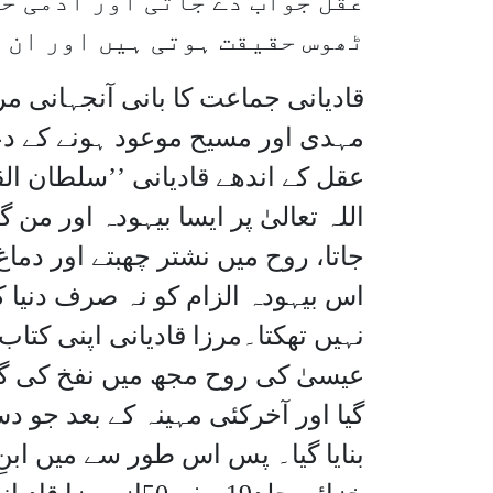
عقل جواب دے جاتی اور آدمی ح
ٹھوس حقیقت ہوتی ہیں اور ان 
قادیانی جماعت کا بانی آنجہانی م
مہدی اور مسیح موعود ہونے کے دعو
عقل کے اندھے قادیانی ’’سلطان الق
اللہ تعالیٰ پر ایسا بیہودہ اور م
جاتا، روح میں نشتر چھبتے اور دم
اس بیہودہ الزام کو نہ صرف دنیا کی
نہیں تھکتا۔مرزا قادیانی اپنی کتا
عیسیٰ کی روح مجھ میں نفخ کی گئی
گیا اور آخرکئی مہینہ کے بعد جو