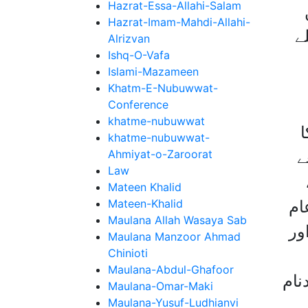
Hazrat-Essa-Allahi-Salam
Hazrat-Imam-Mahdi-Allahi-
ے
Alrizvan
Ishq-O-Vafa
Islami-Mazameen
Khatm-E-Nubuwwat-
Conference
khatme-nubuwwat
ا
khatme-nubuwwat-
Ahmiyat-o-Zaroorat
ے
Law
Mateen Khalid
Mateen-Khalid
ام
Maulana Allah Wasaya Sab
ور
Maulana Manzoor Ahmad
Chinioti
Maulana-Abdul-Ghafoor
نام
Maulana-Omar-Maki
Maulana-Yusuf-Ludhianvi