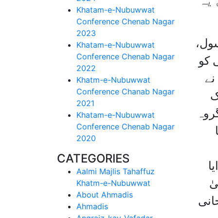
 یہ
Khatam-e-Nubuwwat
Conference Chenab Nagar
2023
سول،
Khatam-e-Nubuwwat
Conference Chenab Nagar
ی کو
2022
نے
Khatm-e-Nubuwwat
Conference Chanab Nagar
ک
2021
گروہ
Khatam-e-Nubuwwat
Conference Chenab Nagar
2020
CATEGORIES
ا
Aalmi Majlis Tahaffuz
ٰ
Khatm-e-Nubuwwat
About Ahmadis
ص47، مندرجہ روحانی
Ahmadis