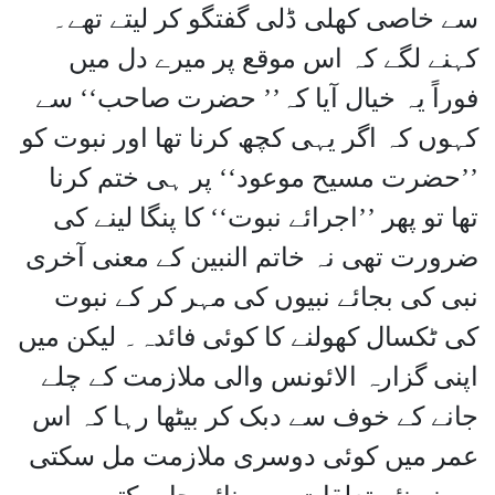
سے خاصی کھلی ڈلی گفتگو کر لیتے تھے۔
کہنے لگے کہ اس موقع پر میرے دل میں
فوراً یہ خیال آیا کہ’’ حضرت صاحب‘‘ سے
کہوں کہ اگر یہی کچھ کرنا تھا اور نبوت کو
’’حضرت مسیح موعود‘‘ پر ہی ختم کرنا
تھا تو پھر ’’اجرائے نبوت‘‘ کا پنگا لینے کی
ضرورت تھی نہ خاتم النبین کے معنی آخری
نبی کی بجائے نبیوں کی مہر کر کے نبوت
کی ٹکسال کھولنے کا کوئی فائدہ۔ لیکن میں
اپنی گزارہ الائونس والی ملازمت کے چلے
جانے کے خوف سے دبک کر بیٹھا رہا کہ اس
عمر میں کوئی دوسری ملازمت مل سکتی