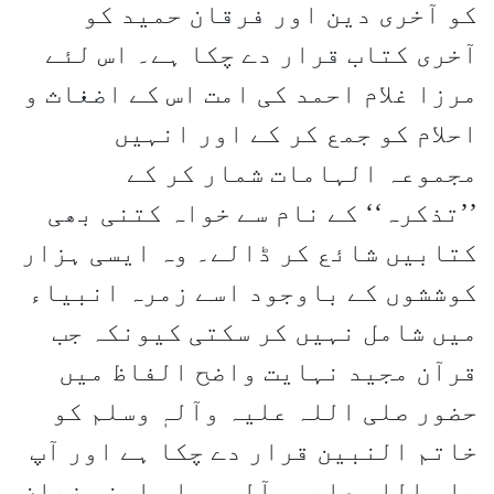
کو آخری دین اور فرقان حمید کو
آخری کتاب قرار دے چکا ہے۔ اس لئے
مرزا غلام احمد کی امت اس کے اضغاث و
احلام کو جمع کر کے اور انہیں
مجموعہ الہامات شمار کر کے
’’تذکرہ‘‘ کے نام سے خواہ کتنی بھی
کتابیں شائع کر ڈالے۔ وہ ایسی ہزار
کوششوں کے باوجود اسے زمرہ انبیاء
میں شامل نہیں کر سکتی کیونکہ جب
قرآن مجید نہایت واضح الفاظ میں
حضور صلی اللہ علیہ وآلہٖ وسلم کو
خاتم النبین قرار دے چکا ہے اور آپ
صلی اللہ علیہ وآلہٖ وسلم اپنی زبان