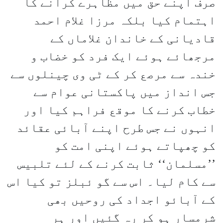
صرف اپنے حق میں مظاہرے کرانے کا
اہتمام کیا بلکہ مرزا غلام احمد
قادیانی کے خاندان غلاماں کے
مرجھائے ہوئے ایک فرد کو خضاب و
خندہ سے مرصع کر کے ٹی وی چینلوں سے
جس انداز میں پاکستانی عوام سے
خطاب کرنے کا موقع فراہم کیا اور
انہوں نے جس طرح اپنے آبائی عقائد
کو چھپاتے ہوئے اپنی امت کو
’’مسلمان‘‘ ثابت کرنے کے لئے تلبیس
سے کام لیا۔ اس سے گو ئبلز تو کیا اس
کے آبائو اجداد کی روحیں بھی
شرمسار ہو کر رہ گئیں اور ہر