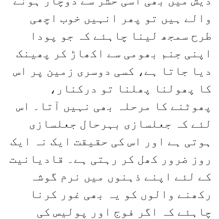
دیش میں بھی اسی حشر سے دوچار ہونے
والے ہیں تو پھر انہیں خوب اچھی
طرح سمجھ لینا چاہئے کہ جو پودا
اپنی جنم بھومی سے اکھاڑ کر پھینک
دیا جاتا ہے، کسی دوسری زمین پر اس
کا پھولنا پھلنا تو درکنار،
پھوٹنے کا مرحلہ بھی نہیں آتا۔ اس
لئے کہ جعلسازی بہرحال جعلسازی
ہوتی ہے اور اس کی حقیقت ایک نہ ایک
روز ضرور کھل کر رہتی ہے۔ قادیانیت
کے لئے اپنے ذہنوں میں نرم گوشہ
رکھنے والوں کو یہ بھی غور کرنا
چاہئے کہ اگر فوج اور پولیس کی