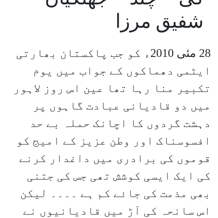
شفیق مرزا
28 مئی 2010ء کو جب پاکستان بھارتی
ایٹمی دھماکوں کے جواب میں یوم
تکبیر منا رہا تھا عین اس روز لاہور
میں دو قادیانی عبادت گاہوں پر
دہشت گردوں کا اچانک حملہ بے حد
افسوسناک اور وطن عزیز کے امیج کو
قوموں کی برادری میں داغدار کرنے
کی ایک ایسی کوشش تھی جس کی جتنی
بھی مذمت کی جائے کم ہے ۔۔۔۔ لیکن
اس سانحہ کی آڑ میں قادیانیوں نے