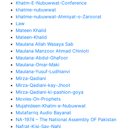
Khatm-E-Nubuwwat-Conference
khatme-nubuwwat
khatme-nubuwwat-Ahmiyat-o-Zaroorat
Law
Mateen Khalid
Mateen-Khalid
Maulana Allah Wasaya Sab
Maulana Manzoor Ahmad Chinioti
Maulana-Abdul-Ghafoor
Maulana-Omar-Maki
Maulana-Yusuf-Ludhianvi
Mirza-Qadiani
Mirza-Qadiani-kay-Jhoot
Mirza-Qadiani-ki-pashion-goya
Movies-On-Prophets
Mujahideen-Khatm-e-Nubuwwat
Mutafarriq Audio Bayanat
NA-1974 – The National Assembly OF Pakistan
Nafrat-Kisi-Say-Nahi