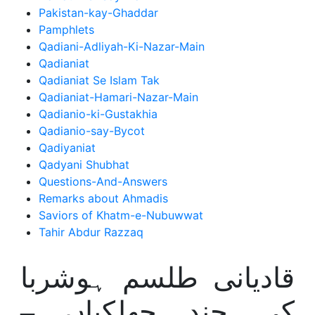
Pakistan-kay-Ghaddar
Pamphlets
Qadiani-Adliyah-Ki-Nazar-Main
Qadianiat
Qadianiat Se Islam Tak
Qadianiat-Hamari-Nazar-Main
Qadianio-ki-Gustakhia
Qadianio-say-Bycot
Qadiyaniat
Qadyani Shubhat
Questions-And-Answers
Remarks about Ahmadis
Saviors of Khatm-e-Nubuwwat
Tahir Abdur Razzaq
قادیانی طلسم ہوشربا
کی چند جھلکیاں –