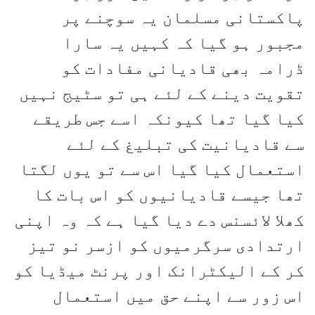
پاکستانی مسلمان یہ سوچنے پر
مجبور ہو گیا کہ کہیں یہ سارا
ڈرامہ بھی قادیانی مفادات کو
تقویت دینے کے لئے ہی تو سٹیج نہیں
کیا گیا تھا کیونکہ اسے جس طریقے
سے قادیانیت کی تبلیغ کے لئے
استعمال کیا گیا اس سے تو یوں لگتا
تھا جیسے قادیانیوں کو اس بات کا
کھلا لائسنس دے دیا گیا ہے کہ وہ اپنی
ارتدادی سرگرمیوں کو ازسر نو تیز
کر کے الیکٹرانک اور پرنٹ میڈیا کو
اس زور سے اپنے حق میں استعمال