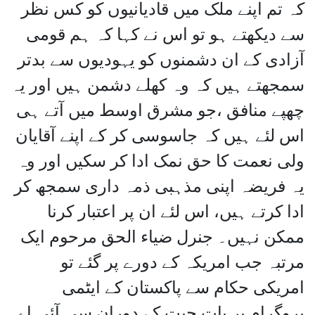
کہ تم اپنے ملک میں قادیانیوں کو کس نظر
سے دیکھتے ہو تو اس نے کہا کہ ہم قومی
آزادی کے ان دشمنوں کو یہودیوں سے بدتر
سمجھتے ہیں کہ وہ کھلے دشمن ہیں اور یہ
چھپے منافق ،جو مشرق اوسط میں آتے ہی
اس لئے ہیں کہ جاسوسی کر کے اپنے آقایان
ولی نعمت کا حق نمک ادا کر سکیں اور وہ
یہ فریضہ اپنی مذہبی ذمہ داری سمجھ کر
ادا کرتے ہیں، اس لئے ان پر اعتبار کرنا
ممکن نہیں۔ جنرل ضیاء الحق مرحوم ایک
مرتبہ جب امریکہ کے دورے پر گئے تو
امریکی حکام سے پاکستان کے ایٹمی
پروگرام پر بات چیت کے دوران سی آئی اے