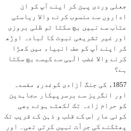
جعلی وردی پہن کر اپنے آپ کو ان
اداروں سے منسوب کرنے والا ریاستی
عتاب سے نہیں بچ سکتا تو ظلی بروزی
اور غیر تشریعی نبوت کا لبادہ اوڑھ
کر اپنے آپ کو صف انبیاء میں کھڑا
کرنے والا غضب الٰہی سے کیسے بچ سکتا
ہے؟
1857ء کی جنگ آزادی کوغدر، مفسدہ
اور انگریز سے برسرپیکار مجاہدین
کو حرام زادہ تک لکھتے ہوئے بھی
کوئی عار اس کے قلب و ذہن کے قریب تک
پھٹکنے کی جرأت نہیں کرتی تھی۔ اور