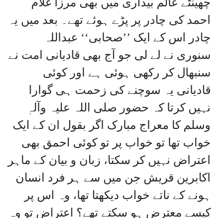
چھینٹے عالم بیداری میں بھی مرزا غلام
احمد کی چادر پر پڑے ہوئے تھے۔ بعد میں یہ
چادر اس کے ایک ’’صحابی‘‘ عبداللہ
سنوری نے لے لی جو آج بھی قادیانی امت نے
سنبھال کر رکھی ہوئی ہے اور کوئی
قادیانی یہ سوچنے کی زحمت ہی گوارا
نہیں کرتا کہ حضور صلی اللہ علیہ وآلہٖ
وسلم کا معراج مبارک اگر بقول ان کے ایک
خواب تھا تو خواب پر تو کوئی احمق بھی
اعتراض نہیں کر سکتا، زبان و بیان کے ماہر
اکابرین قریش جن میں سے ہر فرد انسان
ہونے کے ناتے خواب دیکھتا تھا، وہ اس پر
کیسے معترض ہو سکتے تھے؟ اعتراض تو وہ