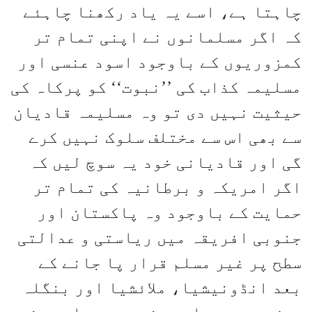
چاہتا ہے، اسے یہ یاد رکھنا چاہئے
کہ اگر مسلمانوں نے اپنی تمام تر
کمزوریوں کے باوجود اسود عنسی اور
مسلیمہ کذاب کی ’’نبوت‘‘ کو پرکاہ کی
حیثیت نہیں دی تو وہ مسلیمہ قادیان
سے بھی اس سے مختلف سلوک نہیں کرے
گی اور قادیانی خود یہ سوچ لیں کہ
اگر امریکہ و برطانیہ کی تمام تر
حمایت کے باوجود وہ پاکستان اور
جنوبی افریقہ میں ریاستی و عدالتی
سطح پر غیر مسلم قرار پا جانے کے
بعد انڈونیشیا، ملائشیا اور بنگلہ