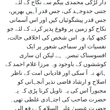
دار لڑکی محمدی بیگم سے نکاح کے لئے
جتنی جدوجہد کی، جس قدر آہیں بھریں،
جس قدر پیشگوئیاں کیں اور اس آسمانی
نکاح کو زمین پر وقوع پذیر کرنے کے لئے جو
کچھ کیا، وہ اس شخص کی اخلاقی حالت،
نفسیات اور سماجی شعور پر ایک
افسوسناک تبصرہ ہے لیکن ان ساری
کوششوں کے باوجود وہ مرزا غلام احمد کے
ہاتھ نہ آ سکی اور قادیانی امت کے ناظر
اصلاح و ارشاد قاضی نذیر آنجہانی کو
مجبوراً اس کی یہ تاویل کرنا پڑی کہ یہ
حضرت صاحب کی اجتہادی غلطی تھی۔
حضرت عیسیٰ علیہ السلام کے رفع الی