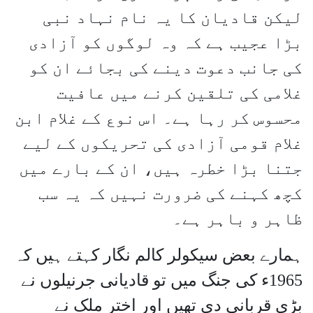
لیکن قادیان کا یہ نام نہاد نبی
بڑا عجیب ہے کہ وہ لوگوں کو آزادی
کی جانب دعوت دینے کی بجائے ان کو
غلامی کی تلقین کرنے میں عافیت
محسوس کر رہا ہے۔ اس نوع کے غلام ابن
غلام قومی آزادی کی تحریکوں کے لیے
جتنا بڑا خطرہ ہیں، ان کے بارے میں
کچھ کہنے کی ضرورت نہیں کہ یہ سب
ظاہر و باہر ہے۔
ہمارے بعض سیکولر کالم نگار کہتے ہیں کہ
1965ء کی جنگ میں تو قادیانی جرنیلوں نے
بڑی قربانی دی تھیں اور اختر ملک نے