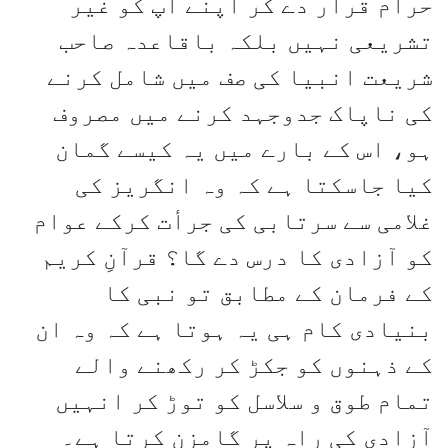
حرام قرار دے کر اپنے آپ کو غیر
تشریعی نہیں بلکہ باقاعدہ صاحب
شریعت انبیا کی صف میں شامل کرنے
کی ناپاک جدوجہد کرنے میں مصروف
ہو، اس کے بارے میں یہ کیسے گمان
کیا جاسکتا ہے کہ وہ انگریز کی
غلامی سے سرتابی کی جرأت کرکے عوام
کو آزادی کا درس دے گا؟ قرآنِ کریم
کے فرمان کے مطابق تو نبی کا
بنیادی کام ہی یہ ہوتا ہے کہ وہ ان
کے ذہنوں کو جکڑ کر رکھنے والے
تمام طوق و سلاسل کو توڑ کر انہیں
آزادی کی راہ پر گامزن کرتا ہے۔