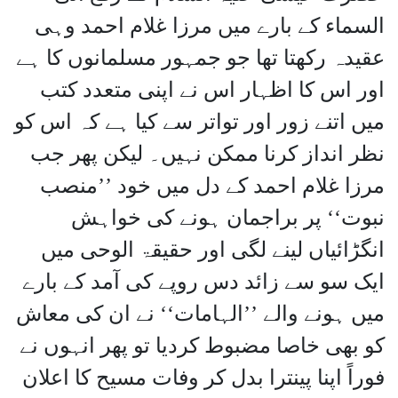
السماء کے بارے میں مرزا غلام احمد وہی
عقیدہ رکھتا تھا جو جمہور مسلمانوں کا ہے
اور اس کا اظہار اس نے اپنی متعدد کتب
میں اتنے زور اور تواتر سے کیا ہے کہ اس کو
نظر انداز کرنا ممکن نہیں۔ لیکن پھر جب
مرزا غلام احمد کے دل میں خود ’’منصب
نبوت‘‘ پر براجمان ہونے کی خواہش
انگڑائیاں لینے لگی اور حقیقۃ الوحی میں
ایک سو سے زائد دس روپے کی آمد کے بارے
میں ہونے والے ’’الہامات‘‘ نے ان کی معاش
کو بھی خاصا مضبوط کردیا تو پھر انہوں نے
فوراً اپنا پینترا بدل کر وفات مسیح کا اعلان