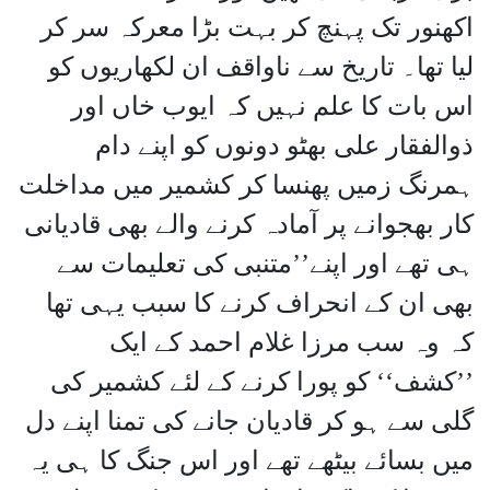
اکھنور تک پہنچ کر بہت بڑا معرکہ سر کر
لیا تھا۔ تاریخ سے ناواقف ان لکھاریوں کو
اس بات کا علم نہیں کہ ایوب خاں اور
ذوالفقار علی بھٹو دونوں کو اپنے دام
ہمرنگ زمیں پھنسا کر کشمیر میں مداخلت
کار بھجوانے پر آمادہ کرنے والے بھی قادیانی
ہی تھے اور اپنے’’متنبی کی تعلیمات سے
بھی ان کے انحراف کرنے کا سبب یہی تھا
کہ وہ سب مرزا غلام احمد کے ایک
’’کشف‘‘ کو پورا کرنے کے لئے کشمیر کی
گلی سے ہو کر قادیان جانے کی تمنا اپنے دل
میں بسائے بیٹھے تھے اور اس جنگ کا ہی یہ