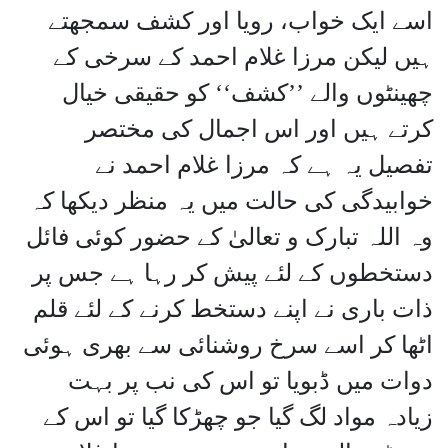
اسے ایک خواب، رویا اور کشف سمجھتے
ہیں لیکن مرزا غلام احمد کے سرخی کے
چھینٹوں والے ’’کشف‘‘ کو حقیقی خیال
کرتے ہیں اور اس اجمال کی مختصر
تفصیل یہ ہے کہ مرزا غلام احمد نے
خوابیدگی کی حالت میں یہ منظر دیکھا کہ
وہ اللہ تبارک و تعالیٰ کے حضور کوئی فائل
دستخطوں کے لئے پیش کر رہا ہے جس پر
ذات باری نے اپنے دستخط کرنے کے لئے قلم
اٹھا کر اسے سرخ روشنائی سے بھری ہوئی
دوات میں ڈبویا تو اس کی نب پر بہت
زیادہ مواد لگ گیا جو چھڑکا گیا تو اس کے