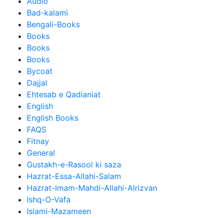
Audio
Bad-kalami
Bengali-Books
Books
Books
Books
Bycoat
Dajjal
Ehtesab e Qadianiat
English
English Books
FAQS
Fitnay
General
Gustakh-e-Rasool ki saza
Hazrat-Essa-Allahi-Salam
Hazrat-Imam-Mahdi-Allahi-Alrizvan
Ishq-O-Vafa
Islami-Mazameen