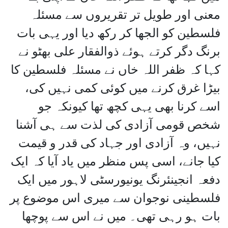
معنی اور طویل تر تقریروں سے مسئلہ
فلسطین کو الجھا کر رکھ دیا اور یہی بات
برنگ دگر کرتے ہوئے ذوالفقار علی بھٹو نے
کہا کہ ظفر اللہ خاں نے مسئلہ فلسطین کا
بیڑا غرق کرنے میں کوئی کمی نہیں کی،
اسے کرنا بھی یہی کچھ تھا کیونکہ جو
شخص قومی آزادی کی لذت سے ہی آشنا
نہیں، وہ آزادی اور جہاد کی قدر و قیمت
کیا جانے، اسی پس منظر میں یاد آیا کہ ایک
دفعہ انجینئرنگ یونیورسٹی لاہور میں ایک
فلسطینی نوجوان سے میری اس موضوع پر
بات ہو رہی تھی۔ میں نے اس سے پوچھا