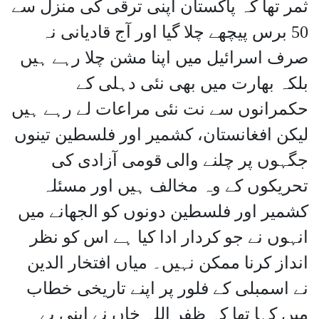
ثمر تھا کہ پاکستان اپنی ترقی کی منزل سے
50 برس پیچھے چلا گیا اور آج قادیانی نہ
صرف اسرائیل میں اپنا مشن چلا رہے ہیں
بلکہ بھارت میں بھی نئی دہلی کے
حکمرانوں سے نت نئی مراعات لے رہے ہیں
لیکن افغانستان، کشمیر اور فلسطین تینوں
جگہوں پر چلنے والی قومی آزادی کی
تحریکوں کے وہ مخالف ہیں اور مسئلہ
کشمیر اور فلسطین دونوں کو الجھانے میں
انہوں نے جو کردار ادا کیا ہے اس کو نظر
انداز کرنا ممکن نہیں۔ میاں افتخار الدین
نے اسمبلی کے فلور پر اپنے تاریخی خطاب
میں کہا تھا کہ ظفر اللہ خاں نے اپنی بے