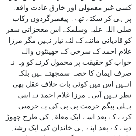
کسی غیر معمولی اور خارق عادت واقعہ
پر ہی کر سکتے تھے۔ پیغمبرگردوں رکاب
صلی اللہ علیہ وسلمکے اس معجزاتی سفر
کو قادیانی ماننے کے لئے تیار نہیں مگر مرزا
غلام احمد کے سرخی کے چھینٹوں والے
خواب کو حقیقت پر محمول کرنے کو وہ نہ
صرف ایمان کا حصہ سمجھتے ہیں بلکہ
انہیں اس میں کوئی بات خلاف عقل بھی
نظر نہیں آتی۔ مرزا غلام احمد نے اپنی
پہلی بیگم حرمت بی بی کی بے حرمتی
کرنے کے بعد اسے ایک معلقہ کی طرح چھوڑ
دینے کے بعد اپنے ہی خاندان کی ایک رشتہ