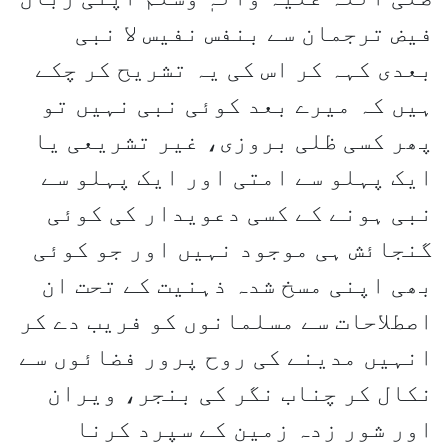
فیض ترجمان سے بنفس نفیس لا نبی
بعدی کہہ کر اس کی یہ تشریح کر چکے
ہیں کہ میرے بعد کوئی نبی نہیں تو
پھر کسی ظلی بروزی، غیر تشریعی یا
ایک پہلو سے امتی اور ایک پہلو سے
نبی ہونے کے کسی دعویدار کی کوئی
گنجائش ہی موجود نہیں اور جو کوئی
بھی اپنی مسخ شدہ ذہنیت کے تحت ان
اصطلاحات سے مسلمانوں کو فریب دے کر
انہیں مدینے کی روح پرور فضائوں سے
نکال کر چناب نگر کی بنجر، ویران
اور شور زدہ زمین کے سپرد کرنا