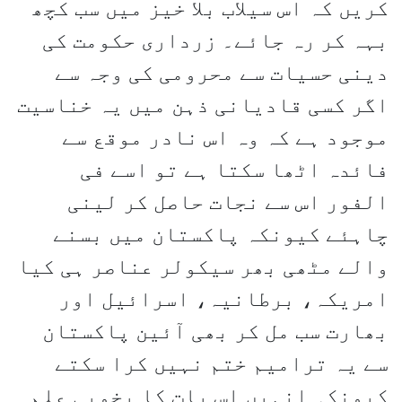
کریں کہ اس سیلاب بلا خیز میں سب کچھ
بہہ کر رہ جائے۔ زرداری حکومت کی
دینی حسیات سے محرومی کی وجہ سے
اگر کسی قادیانی ذہن میں یہ خناسیت
موجود ہے کہ وہ اس نادر موقع سے
فائدہ اٹھا سکتا ہے تو اسے فی
الفور اس سے نجات حاصل کر لینی
چاہئے کیونکہ پاکستان میں بسنے
والے مٹھی بھر سیکولر عناصر ہی کیا
امریکہ، برطانیہ، اسرائیل اور
بھارت سب مل کر بھی آئین پاکستان
سے یہ ترامیم ختم نہیں کرا سکتے
کیونکہ انہیں اس بات کا بخوبی علم