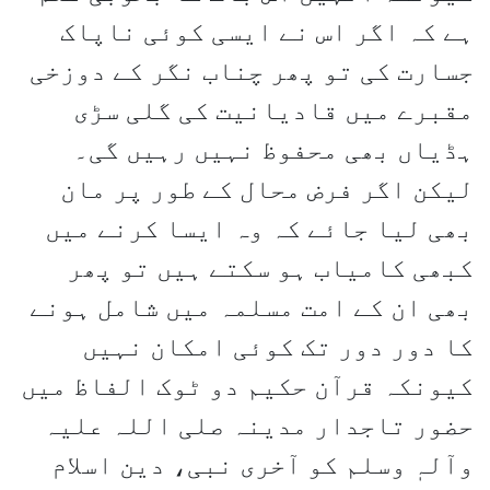
ہے کہ اگر اس نے ایسی کوئی ناپاک
جسارت کی تو پھر چناب نگر کے دوزخی
مقبرے میں قادیانیت کی گلی سڑی
ہڈیاں بھی محفوظ نہیں رہیں گی۔
لیکن اگر فرض محال کے طور پر مان
بھی لیا جائے کہ وہ ایسا کرنے میں
کبھی کامیاب ہو سکتے ہیں تو پھر
بھی ان کے امت مسلمہ میں شامل ہونے
کا دور دور تک کوئی امکان نہیں
کیونکہ قرآن حکیم دو ٹوک الفاظ میں
حضور تاجدار مدینہ صلی اللہ علیہ
وآلہٖ وسلم کو آخری نبی، دین اسلام