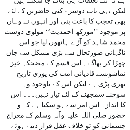
ہے نہ نئے تعلقات ہی بنائے جا سکتے ہیں
لیکن یہی بات دوسرے کئی حاضرین کے لئے
بھی تعجب کا باعث بنی اور انہوں نے وہاں
پر موجود ’’مورکھ احمدیت‘‘ مولوی دوست
محمد شاہد کو آڑ ے ہاتھوں لیا جو اس
ناگہانی صورتحال سے بڑی مشکل سے جان
چھڑا کر بھاگے۔ اس قسم کے مضحکہ خیز
تماشوںسے قادیانی امت کی پوری تاریخ
بھری پڑی ہے لیکن اس کے باوجود وہ
سوچنے سمجھنے کے لئے تیار نہیں۔۔۔ اس
کا اندازہ اس امر سے ہو سکتا ہے کہ وہ
حضور صلی اللہ علیہ وآلہٖ وسلم کے معراج
جسمانی کو تو خلاف عقل قرار دیتے ہوئے