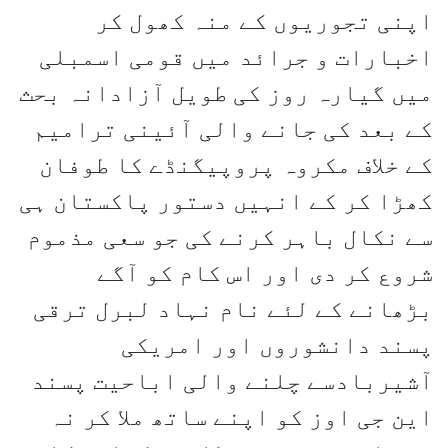
اپنی تجوریوں کے منہ کھول کر
اخبارات و جرائد میں قومی اسمبلی
میں گیارہ روز کی طویل آزادانہ بحث
کے بعد کی جانے والی آئینی ترامیم
کے خلاف مکروہ پروپیگنڈے کا طوفان
کھڑا کر کے انہیں دستور پاکستان ہی
سے نکال باہر کرنے کی جو سعی مذموم
شروع کر دی اور اس کام کو آگے
بڑھانے کے لئے نام نہاد لبرل ترقی
پسند دانشوروں اور امریکی
آشیربادسے چلنے والی اباحیت پسند
این جی اوز کو اپنے ساتھ ملا کر نہ