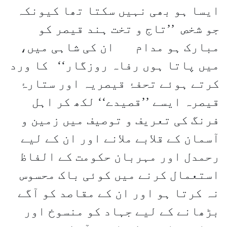
ایسا ہو بھی نہیں سکتا تھا کیونکہ
جو شخص ’’تاج و تخت ہند قیصر کو
مبارک ہو مدام ان کی شاہی میں،
میں پاتا ہوں رفاہ روزگار‘‘ کا ورد
کرتے ہوئے تحفۂ قیصریہ اور ستارۂ
قیصرہ ایسے ’’قصیدے‘‘ لکھ کر اہل
فرنگ کی تعریف و توصیف میں زمین و
آسمان کے قلابے ملانے اور ان کے لیے
رحمدل اور مہربان حکومت کے الفاظ
استعمال کرنے میں کوئی باک محسوس
نہ کرتا ہو اور ان کے مقاصد کو آگے
بڑھانے کے لیے جہاد کو منسوخ اور