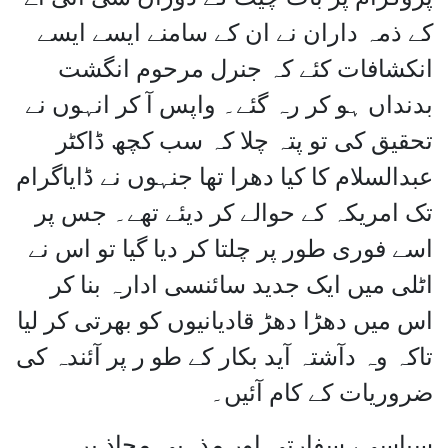
کے ذمہ داران نے ان کے سامنے ایسے ایسے
انکشافات کئے کہ جنرل مرحوم انگشت
بدنداں ہو کر رہ گئے۔ واپس آ کر انہوں نے
تحقیق کی تو پتہ چلا کہ سب کچھ ڈاکٹر
عبدالسلام کا کیا دھرا تھا جنہوں نے ڈایاگرام
تک امریکہ کے حوالے کر دیئے تھے۔ جس پر
اسے فوری طور پر چلتا کر دیا گیا تو اس نے
اٹلی میں ایک جدید سائنسی ادارہ بنا کر
اس میں دھڑا دھڑ قادیانیوں کو بھرتی کر لیا
تاکہ وہ دآشتہ آید بکار کے طو ر پر آئندہ کی
ضروریات کے کام آئیں۔
سیاسی، سفارتی اور مذہبی محاذ پر