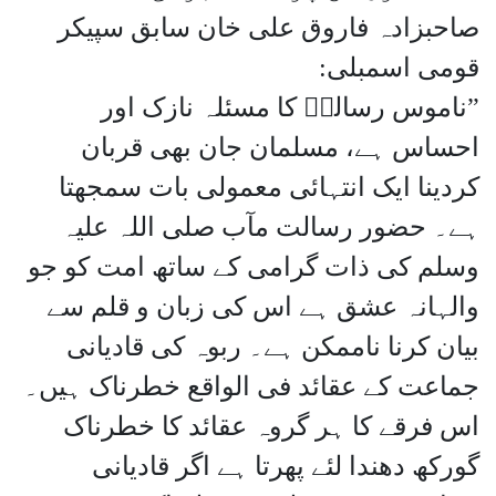
صاحبزادہ فاروق علی خان سابق سپیکر
قومی اسمبلی:
”ناموس رسالتۖ کا مسئلہ نازک اور
احساس ہے، مسلمان جان بھی قربان
کردینا ایک انتہائی معمولی بات سمجھتا
ہے۔ حضور رسالت مآب صلی اللہ علیہ
وسلم کی ذات گرامی کے ساتھ امت کو جو
والہانہ عشق ہے اس کی زبان و قلم سے
بیان کرنا ناممکن ہے۔ ربوہ کی قادیانی
جماعت کے عقائد فی الواقع خطرناک ہیں۔
اس فرقے کا ہر گروہ عقائد کا خطرناک
گورکھ دھندا لئے پھرتا ہے اگر قادیانی