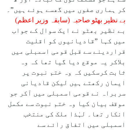
کر ہماری صفوں میں گھسے ہوئے ہیں”۔
بے نظیر بھٹو صاحبہ (سابقہ وزیر اعظم)
بے نظیر بھٹو نے ایک سوال کے جواب
میں کہا ”قادیانیوں کو اقلیت
قراردینے سے قبل قومی اسمبلی میں
بلاکر یہ موقع دیا گیا تھا کہ وہ
ثابت کرسکیں کہ وہ ختم نبوت پر
ایمان رکھتے ہیں لیکن قادیانی
سربراہ نے قومی اسمبلی میں آکر جو
موقف بیان کیا وہ ختم نبوت سے مکمل
انکار تھا۔ لہٰذا ملک کی منتخب
اسمبلی میں اتفاق رائے سے