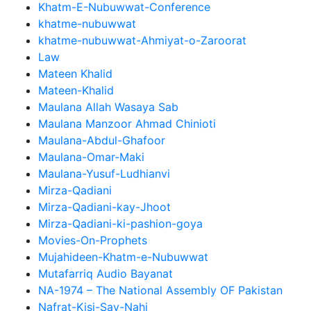
Khatm-E-Nubuwwat-Conference
khatme-nubuwwat
khatme-nubuwwat-Ahmiyat-o-Zaroorat
Law
Mateen Khalid
Mateen-Khalid
Maulana Allah Wasaya Sab
Maulana Manzoor Ahmad Chinioti
Maulana-Abdul-Ghafoor
Maulana-Omar-Maki
Maulana-Yusuf-Ludhianvi
Mirza-Qadiani
Mirza-Qadiani-kay-Jhoot
Mirza-Qadiani-ki-pashion-goya
Movies-On-Prophets
Mujahideen-Khatm-e-Nubuwwat
Mutafarriq Audio Bayanat
NA-1974 – The National Assembly OF Pakistan
Nafrat-Kisi-Say-Nahi