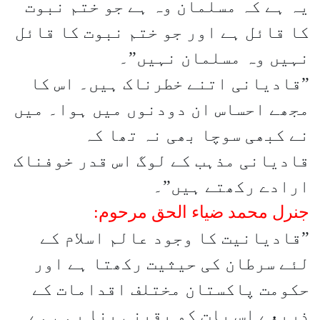
یہ ہے کہ مسلمان وہ ہے جو ختم نبوت
کا قائل ہے اور جو ختم نبوت کا قائل
نہیں وہ مسلمان نہیں”۔
”قادیانی اتنے خطرناک ہیں۔ اس کا
مجھے احساس ان دودنوں میں ہوا۔ میں
نے کبھی سوچا بھی نہ تھا کہ
قادیانی مذہب کے لوگ اس قدر خوفناک
ارادے رکھتے ہیں”۔
جنرل محمد ضیاء الحق مرحوم:
”قادیانیت کا وجود عالم اسلام کے
لئے سرطان کی حیثیت رکھتا ہے اور
حکومت پاکستان مختلف اقدامات کے
ذریعے اس بات کو یقینی بنا رہی ہے