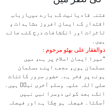
فتنہ قادیانیت کے بارے میںارباب
اقتدار کے ایمان افروز مشاہدات و
تاثرات اور انکشافات درج کئے جاتے
ہیں۔
ذوالفقار علی بھٹو مرحوم :
”میرا ایمان اسلام پر ہے، میں
مسلمان ہوں، مجھے اپنے مسلمان
ہونے پر فخر ہے۔ حضور سرور کائنات
صلی اللہ علیہ وسلم آخری نبیۖ ہیں۔
انکے بعد کوئی دوسرا نبی نہیں
آسکتا۔ فیصلہ ہو چکا ہے اور فیصلہ