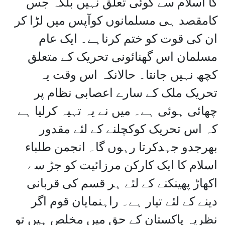
کا اسلام سے کوئی تعلق نہیں بلکہ جس
کامقصد ہی مسلمانوں کوآپس میں لڑا کر
ان کی قوت کو ختم کرناہے۔ ایک عام
مسلمان اس گھنائونی تحریک کے متعلق
کچھ نہیں جانتا۔ حالانکہ اس وقت یہ
تحریک ملک کے سارے اعصابی نظام پر
چھائی ہوئی ہے۔ میں نے یہ تہیہ کرلیا ہے
کہ اس تحریک کوکچلنے کے لئے مقدور
بھرجدو جہدکرتا رہوں گا۔ انجمن طلباء
اسلام کا ایک کارکن مرزائیت کو جڑ سے
اکھاڑ پھینکنے کے لئے ہر قسم کی قربانی
دینے کے لئے تیار ہے۔ راہنمایان قوم اگر
نظریہ پاکستان کے حق میں مخلص ہیں تو