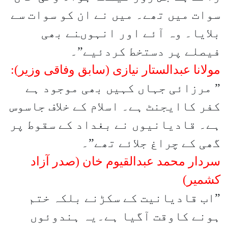
سوات میں تھے۔ میں نے ان کو سوات سے
بلایا۔ وہ آئے اور انہوںنے بھی
فیصلے پر دستخط کردئیے”۔
مولانا عبدالستار نیازی (سابق وفاقی وزیر):
” مرزائی جہاں کہیں بھی موجود ہے
کفر کاایجنٹ ہے۔ اسلام کے خلاف جاسوس
ہے۔ قادیانیوں نے بغداد کے سقوط پر
گھی کے چراغ جلائے تھے”۔
سردار محمد عبدالقیوم خان (صدر آزاد
کشمیر)
”اب قادیانیت کے سکڑنے بلکہ ختم
ہونے کاوقت آگیا ہے۔یہ ہندوئوں