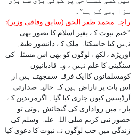
میں کسی گستاخی پر کوئی بڑی سے بڑی
سزا بھی کم ہے”۔
راجہ محمد ظفر الحق (سابق وفاقی وزیر):
”ختم نبوت کے بغیر اسلام کا تصور بھی
نہیں کیا جاسکتا۔ ملک کے دانشور طبقہ
اورپڑھے لکھے لوگوں کو بھی اس مسئلہ کی
سنگینی کا علم نہیں ، وہ قادیانیوں
کومسلمانوں کاایک فرقہ سمجھتے ہیں ار
اس بات پر ناراض ہیں کہ حالیہ صدارتی
آرڈیننس کیوں جاری کیا گیا۔ اگرمرتدین کے
بارے میں رواداری کی گنجائش ہوتی تو
حضور نبی کریم صلی اللہ علیہ وسلم کی
زندگی میں جب لوگوں نے نبوت کا دعویٰ کیا