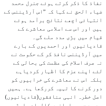
نفاذ کا ذکر کرتے ہوئے جنرل محمد
ضیاء الحق نے کہا کہ ”اس آرڈیننس کے
انتہائی اچھے نتائج برآمد ہوئے
ہیں اور اس سے اسلامی معاشرے کے
قیام میں بڑی مدد ملے گی۔
قادیانیوں اور احمدیوں کے بارے
میں آرڈیننس نافذ کر کے حکومت نے
نہ صرف اسلام کی عظمت کی بحالی کے
لئے اپنے عزم کا اظہار کردیاہے
بلکہ اس نے معاشرے کی خرابیوں کو
دور کرنے کا تہیہ کررکھا ہے۔ ہمیں
اصل خطرہ انہی منافقوں(قادیانیوں)
سے ہے جو مسلمانوں کالبادہ اوڑ ھ