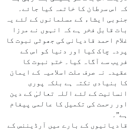
کہ اس سرطان کا خاتمہ کیا جائے۔
جنوبی ایشاء کے مسلمانوں کے لئے یہ
بات قابل فخر ہے کہ انہوں نے مرزا
غلام احمد قادیانی کی جھوٹی نبوت کا
پردہ چاک کیا اور دنیا کو اس کے
فریب سے آگاہ کیا۔ ختم نبوت کا
عقیدہ نہ صرف ملت اسلامیہ کے ایمان
کا بنیادی نکتہ ہے بلکہ پوری
انسانیت کے لئے اللہ تعالیٰ کے دین
اور رحمت کی تکمیل کا عالمی پیغام
ہے”۔
قادیانیوں کے بارے میں آرڈیننس کے