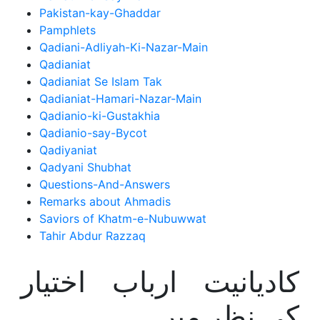
Pakistan-kay-Ghaddar
Pamphlets
Qadiani-Adliyah-Ki-Nazar-Main
Qadianiat
Qadianiat Se Islam Tak
Qadianiat-Hamari-Nazar-Main
Qadianio-ki-Gustakhia
Qadianio-say-Bycot
Qadiyaniat
Qadyani Shubhat
Questions-And-Answers
Remarks about Ahmadis
Saviors of Khatm-e-Nubuwwat
Tahir Abdur Razzaq
کادیانیت ارباب اختیار
کی نظر میں