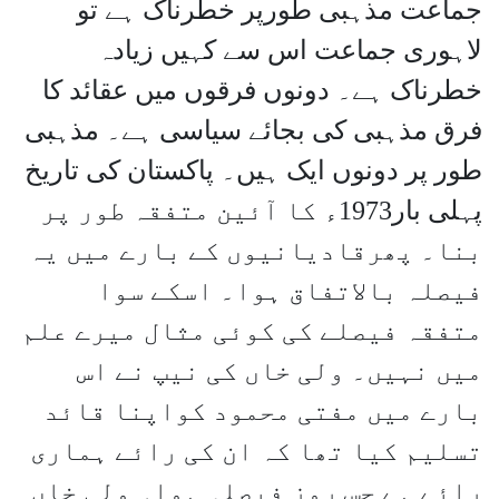
جماعت مذہبی طورپر خطرناک ہے تو
لاہوری جماعت اس سے کہیں زیادہ
خطرناک ہے۔ دونوں فرقوں میں عقائد کا
فرق مذہبی کی بجائے سیاسی ہے۔ مذہبی
طور پر دونوں ایک ہیں۔ پاکستان کی تاریخ
پہلی بار1973ء کا آئین متفقہ طور پر
بنا۔ پھرقادیانیوں کے بارے میں یہ
فیصلہ بالاتفاق ہوا۔ اسکے سوا
متفقہ فیصلے کی کوئی مثال میرے علم
میں نہیں۔ ولی خاں کی نیپ نے اس
بارے میں مفتی محمود کواپنا قائد
تسلیم کیا تھا کہ ان کی رائے ہماری
رائے ہے جس روز فیصلہ ہوا۔ ولی خاں