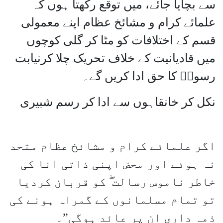
سے بچایا جائے، میں توقع رکھتا ہوں کہ
علمائے کرام و مشائخ عظام اپنے معمولی
قسم کے اختلافات کو مٹا کر گلی کوچوں
میں قادیانیت کے خلاف تحریک چلا کرنیابت
رسولۖ کا حق ادا کریں گے۔
نکل کر خانقاہوں سے ادا کر رسم شبیری
اگر علمائے کرام و مشائخ عظام متحد
نہ ہوئے اور محض اپنی ذاتی انا کی
خاطر ناموس رسالت ۖ کو قربان کردیا
تو تمام مسلمانوں کے گمراہ ہونے کی
ذمہ داری ان پر عائد ہوگی”۔