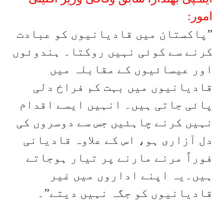
امور:
”پاکستان میں قادیانیوں کو عبادت
کرنے سے کوئی نہیں روکتا۔ ہندوئوں
اور عیسائیوں کے مقابلہ میں
قادیانیوں میں بہت کم فراخ دلی
پائی جاتی ہیں۔ انہیں ایسے اقدام
نہیں کرنے چاہئیں جس سے دوسروں کی
دل آزاری ہو، اس کے علاوہ قادیانی
فوراً مرنے مارنے پر تیار ہوجاتے
ہیں۔یہ اپنے اداروں میں غیر
قادیانیوں کو جگہ نہیں دیتے”۔