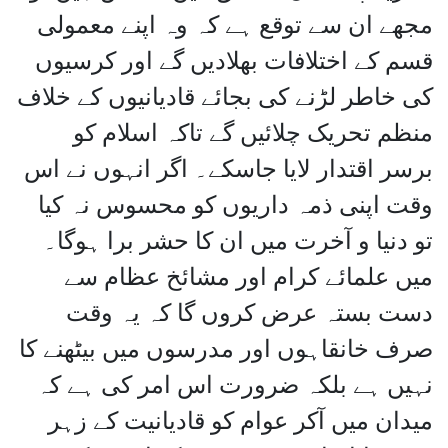
مجھے ان سے توقع ہے کہ وہ اپنے معمولی
قسم کے اختلافات بھلادیں گے اور کرسیوں
کی خاطر لڑنے کی بجائے قادیانیوں کے خلاف
منظم تحریک چلائیں گے تاکہ اسلام کو
برسر اقتدار لایا جاسکے۔ اگر انہوں نے اس
وقت اپنی ذمہ داریوں کو محسوس نہ کیا
تو دنیا و آخرت میں ان کا حشر برا ہوگا۔
میں علمائے کرام اور مشائخ عظام سے
دست بستہ عرض کروں گا کہ یہ وقت
صرف خانقاہوں اور مدرسوں میں بیٹھنے کا
نہیں ہے بلکہ ضرورت اس امر کی ہے کہ
میدان میں آکر عوام کو قادیانیت کے زہر