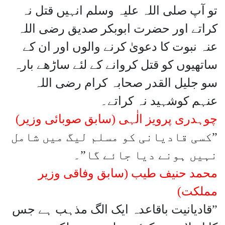
تو آپ صلی اللہ علیہ وسلم انہیں قتل نہ
کراتے اور حضرت ابوبکر صدیق رضی اللہ
عنہ نبوت کا دعویٰ کرنے والوں اور ان کے
ساتھیوں کو قتل کروانے کے لئے ساڑھے بارہ
سو جلیل القدر صحابہ کرام رضی اللہ
عنہم کوشہید نہ کراتے۔
چوہدری پرویز الٰہی (سابق صوبائی وزیر)
”کسی قادیانی کو مسلم لیگ میں شامل
نہیں ہونے دیا جائے گا”۔
محمد حنیف طیب (سابق وفاقی وزیر
مملکت)
”قادیانیت باقاعدہ ایک الگ مذہب ہے جس