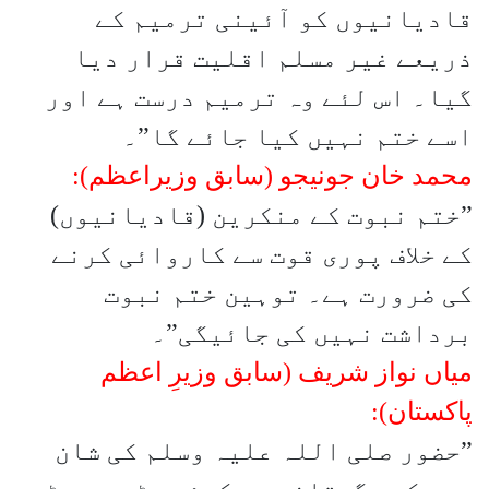
قادیانیوں کو آئینی ترمیم کے
ذریعے غیر مسلم اقلیت قرار دیا
گیا۔ اس لئے وہ ترمیم درست ہے اور
اسے ختم نہیں کیا جائے گا”۔
محمد خان جونیجو (سابق وزیراعظم):
”ختم نبوت کے منکرین (قادیانیوں)
کے خلاف پوری قوت سے کاروائی کرنے
کی ضرورت ہے۔ توہین ختم نبوت
برداشت نہیں کی جائیگی”۔
میاں نواز شریف (سابق وزیرِ اعظم
پاکستان):
”حضور صلی اللہ علیہ وسلم کی شان