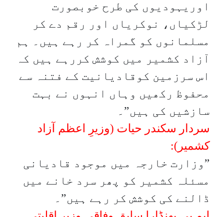
اوریہودیوں کی طرح خوبصورت
لڑکیاں، نوکریاں اور رقم دے کر
مسلمانوں کو گمراہ کر رہے ہیں۔ ہم
آزاد کشمیر میں کوشش کررہے ہیں کہ
اس سرزمین کوقادیانیت کے فتنہ سے
محفوظ رکھیں وہاں انہوں نے بہت
سازشیں کی ہیں”۔
سردار سکندر حیات (وزیرِ اعظم آزاد
کشمیر):
”وزارت خارجہ میں موجود قادیانی
مسئلہ کشمیر کو پھر سرد خانے میں
ڈالنے کی کوشش کر رہے ہیں”۔
ایمـپی بھنڈارا سابق وفاقی وزیر اقلیتی