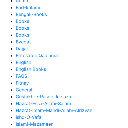
Audio
Bad-kalami
Bengali-Books
Books
Books
Books
Bycoat
Dajjal
Ehtesab e Qadianiat
English
English Books
FAQS
Fitnay
General
Gustakh-e-Rasool ki saza
Hazrat-Essa-Allahi-Salam
Hazrat-Imam-Mahdi-Allahi-Alrizvan
Ishq-O-Vafa
Islami-Mazameen