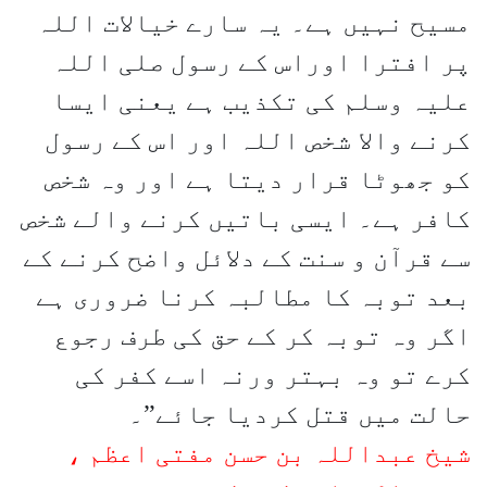
مسیح نہیں ہے۔ یہ سارے خیالات اللہ
پر افترا اوراس کے رسول صلی اللہ
علیہ وسلم کی تکذیب ہے یعنی ایسا
کرنے والا شخص اللہ اور اس کے رسول
کو جھوٹا قرار دیتا ہے اور وہ شخص
کافر ہے۔ ایسی باتیں کرنے والے شخص
سے قرآن و سنت کے دلائل واضح کرنے کے
بعد توبہ کا مطالبہ کرنا ضروری ہے
اگر وہ توبہ کر کے حق کی طرف رجوع
کرے تو وہ بہتر ورنہ اسے کفر کی
حالت میں قتل کردیا جائے”۔
شیخ عبداللہ بن حسن مفتی اعظم ،