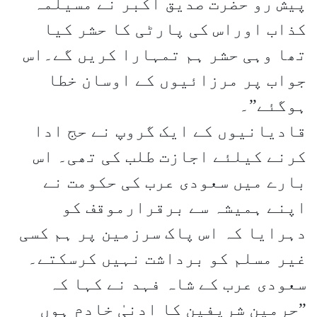
پیش رو حضرت صدیق اکبر نے مسیلمہ
کذاب اوراس کی پارٹی کا حشر کیا
تھا وہی حشر ہم تمہارا کریں گے۔اس
جواب پر مرزائیوں کے اوسان خطا
ہوگئے”۔
قادیانیوں کے ایک گروپ نے حج ادا
کرنے کیلئے اجازت طلب کی تھی۔ اس
بارے میں سعودی عرب کی حکومت نے
اپنے ہمیشہ سے برقرارموقف کو
دہرایا کہ اس پاک سرزمین پر ہم کسی
غیر مسلم کو برداشت نہیں کرسکتے۔
سعودی عرب کے شاہ فہد نے کہا کہ
”حرمین شریفین کا ادنیٰ خادم ہوں