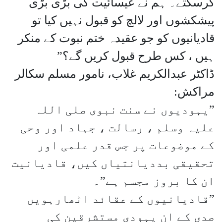
کرسکتے۔ ہم نے عیسائیت کی بڑی بڑی
پیشکشوں اور لالچ کو قبول نہیں کیا تو
قادیانیوں کو جو عقیدہ ختم نبوت کے منکر
ہیں ، کس طرح قبول کریں گے؟”
ڈاکٹر عبدالکریم غلاب، نامور مسلم سکالر
مراکش:
”یہودیوں نے سنت نبوی صلی اللہ
علیہ وسلم ، رسالت ، جہاد اور وحی
کے موضوعات پر جس قدر علمی اور
تحقیقی بددیانتیاں کیں، قادیانیت
ان کا بروز مجسم ہے”۔
”قادیانیوں کے عقائد اٹھارہویں
صدی کے ان یہودی مستشرقین کی