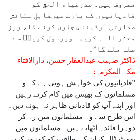
مصروف ہیں۔ صدرضیاء الحق کو
قادیانیوں کے بارے میںقابلِ ستائش
صدارتی آرڈیننس جاری کرنے کا، روز
محشر اللہ کریم اوررسول کریمۖ سے
صلہ ملے گا”۔
ڈاکٹر صہیب عبدالغفار حسن، دارالافتاء
مکہ المکرمہ:
”قادیانیوں کی خواہش ہوتی ہے کہ وہ
مسلمانوں کے بھیس میں کام کرتے رہیں
اور اپنے آپ کو قادیانی ظاہر نہ ہونے دیں۔
اس طرح سے وہ مسلمانوں میں رہ کر
دوہرا فائدہ اٹھاتے ہیں۔ مسلمانوں میں
پھوٹ ڈال کران کی طاقت کو کمزور کرتے