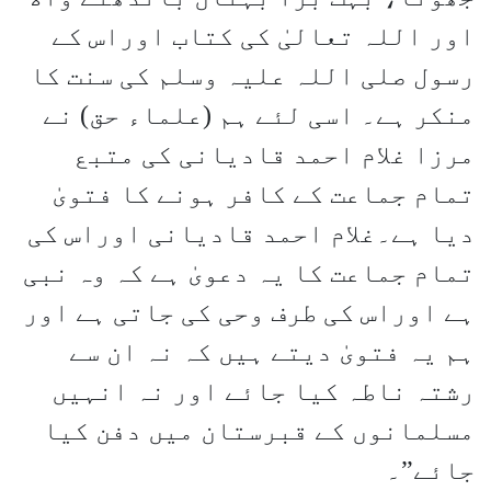
اور اللہ تعالیٰ کی کتاب اوراس کے
رسول صلی اللہ علیہ وسلم کی سنت کا
منکر ہے۔ اسی لئے ہم (علماء حق) نے
مرزا غلام احمد قادیانی کی متبع
تمام جماعت کے کافر ہونے کا فتویٰ
دیا ہے۔غلام احمد قادیانی اوراس کی
تمام جماعت کا یہ دعویٰ ہے کہ وہ نبی
ہے اوراس کی طرف وحی کی جاتی ہے اور
ہم یہ فتویٰ دیتے ہیں کہ نہ ان سے
رشتہ ناطہ کیا جائے اور نہ انہیں
مسلمانوں کے قبرستان میں دفن کیا
جائے”۔