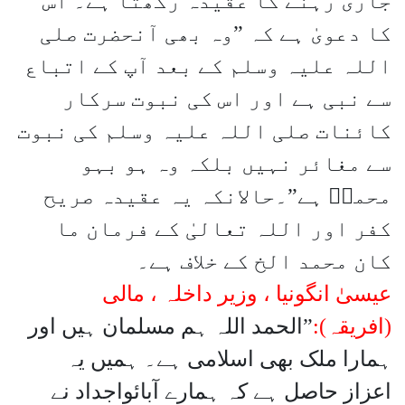
جاری رہنے کا عقیدہ رکھتا ہے۔ اس
کا دعویٰ ہے کہ ”وہ بھی آنحضرت صلی
اللہ علیہ وسلم کے بعد آپ کے اتباع
سے نبی ہے اور اس کی نبوت سرکار
کائنات صلی اللہ علیہ وسلم کی نبوت
سے مغائر نہیں بلکہ وہ ہو بہو
محمدۖ ہے”۔حالانکہ یہ عقیدہ صریح
کفر اور اللہ تعالیٰ کے فرمان ما
کان محمد الخ کے خلاف ہے۔
عیسیٰ انگونیا ، وزیر داخلہ ، مالی
(افریقہ):
”الحمد اللہ ہم مسلمان ہیں اور
ہمارا ملک بھی اسلامی ہے۔ ہمیں یہ
اعزاز حاصل ہے کہ ہمارے آبائواجداد نے