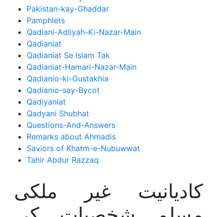
Pakistan-kay-Ghaddar
Pamphlets
Qadiani-Adliyah-Ki-Nazar-Main
Qadianiat
Qadianiat Se Islam Tak
Qadianiat-Hamari-Nazar-Main
Qadianio-ki-Gustakhia
Qadianio-say-Bycot
Qadiyaniat
Qadyani Shubhat
Questions-And-Answers
Remarks about Ahmadis
Saviors of Khatm-e-Nubuwwat
Tahir Abdur Razzaq
کادیانیت غیر ملکی
مسلم شخصیات کی