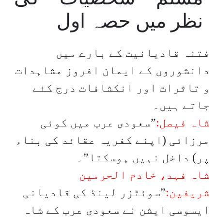
نظر میں حصہ اول
فتنہ قادیانیت کے بارے میں
دانشوروں کے ایمان افروز مشاہدات
و تاثرات اور انکشافات درج کئے
جاتے ہیں۔
شاہ فیصل:
”سعودی عرب میں کوئی
مرزائی (اپنے کفریہ عقائد کی بناء
پر) داخل نہیں ہوسکتا”۔
شاہ فہد، خادم الحرمین
شریفین:
”سوئٹزر لینڈ کی قادیانی
ایسوسی ایشن نے سعودی عرب کے شاہ