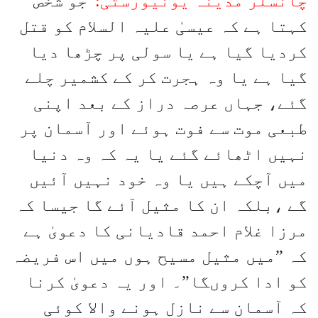
چانسلر مدینہ یونیورسٹی:
”جو شخص
کہتا ہے کہ عیسیٰ علیہ السلام کو قتل
کردیا گیا ہے یا سولی پر چڑھا دیا
گیا ہے یا وہ ہجرت کر کے کشمیر چلے
گئے، جہاں عرصہ دراز کے بعد اپنی
طبعی موت سے فوت ہوئے اور آسمان پر
نہیں اٹھائے گئے یا یہ کہ وہ دنیا
میں آچکے ہیں یا وہ خود نہیں آئیں
گے ،بلکہ ان کا مثیل آئے گا جیسا کہ
مرزا غلام احمد قادیانی کا دعویٰ ہے
کہ ”میں مثیل مسیح ہوں میں اس فریضہ
کو ادا کروںگا”۔ اور یہ دعویٰ کرنا
کہ آسمان سے نازل ہونے والا کوئی