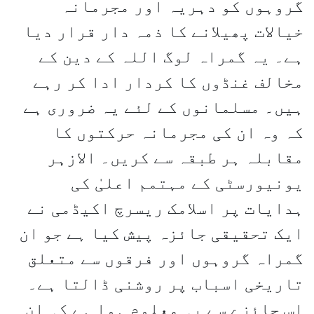
گروہوں کو دہریہ اور مجرمانہ
خیالات پھیلانے کا ذمہ دار قرار دیا
ہے۔ یہ گمراہ لوگ اللہ کے دین کے
مخالف غنڈوں کا کردار ادا کر رہے
ہیں۔ مسلمانوں کے لئے یہ ضروری ہے
کہ وہ ان کی مجرمانہ حرکتوں کا
مقابلہ ہر طبقہ سے کریں۔ الازہر
یونیورسٹی کے مہتمم اعلیٰ کی
ہدایات پر اسلامک ریسرچ اکیڈمی نے
ایک تحقیقی جائزہ پیش کیا ہے جو ان
گمراہ گروہوں اور فرقوں سے متعلق
تاریخی اسباب پر روشنی ڈالتا ہے۔
اس جائزے سے یہ معلوم ہوا ہے کہ ان