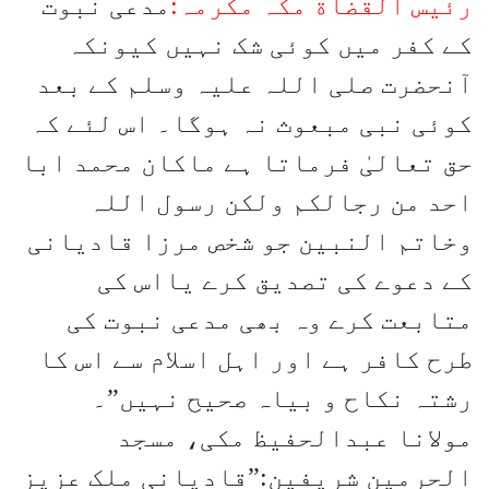
رئیس القضاة مکہ مکرمہ:
مدعی نبوت
کے کفر میں کوئی شک نہیں کیونکہ
آنحضرت صلی اللہ علیہ وسلم کے بعد
کوئی نبی مبعوث نہ ہوگا۔ اس لئے کہ
حق تعالیٰ فرماتا ہے ماکان محمد ابا
احد من رجالکم ولکن رسول اللہ
وخاتم النبین جو شخص مرزا قادیانی
کے دعوے کی تصدیق کرے یااس کی
متابعت کرے وہ بھی مدعی نبوت کی
طرح کافر ہے اور اہل اسلام سے اس کا
رشتہ نکاح و بیاہ صحیح نہیں”۔
مولانا عبدالحفیظ مکی، مسجد
الحرمین شریفین:”قادیانی ملک عزیز