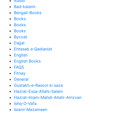
Audio
Bad-kalami
Bengali-Books
Books
Books
Books
Bycoat
Dajjal
Ehtesab e Qadianiat
English
English Books
FAQS
Fitnay
General
Gustakh-e-Rasool ki saza
Hazrat-Essa-Allahi-Salam
Hazrat-Imam-Mahdi-Allahi-Alrizvan
Ishq-O-Vafa
Islami-Mazameen