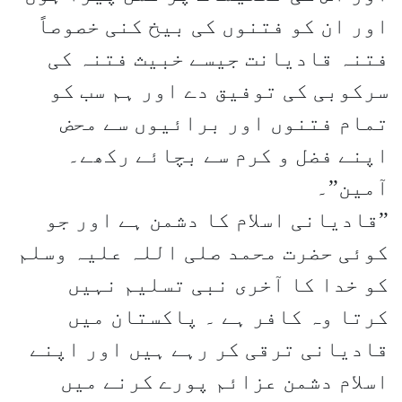
اور ان کو فتنوں کی بیخ کنی خصوصاً
فتنہ قادیانت جیسے خبیث فتنہ کی
سرکوبی کی توفیق دے اور ہم سب کو
تمام فتنوں اور برائیوں سے محض
اپنے فضل و کرم سے بچائے رکھے۔
آمین”۔
”قادیانی اسلام کا دشمن ہے اور جو
کوئی حضرت محمد صلی اللہ علیہ وسلم
کو خدا کا آخری نبی تسلیم نہیں
کرتا وہ کافر ہے ۔ پاکستان میں
قادیانی ترقی کر رہے ہیں اور اپنے
اسلام دشمن عزائم پورے کرنے میں