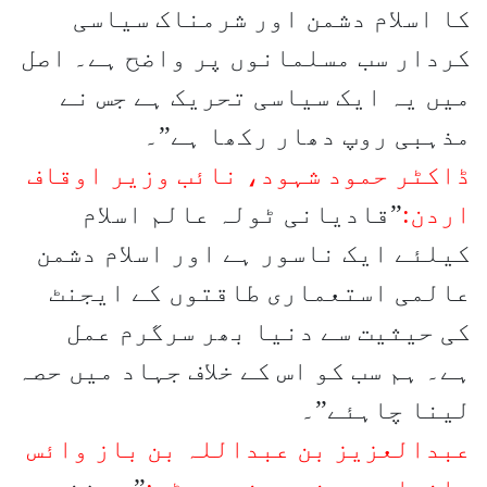
کا اسلام دشمن اور شرمناک سیاسی
کردار سب مسلمانوں پر واضح ہے۔ اصل
میں یہ ایک سیاسی تحریک ہے جس نے
مذہبی روپ دھار رکھا ہے”۔
ڈاکٹر حمود شہود، نائب وزیر اوقاف
اردن:
”قادیانی ٹولہ عالم اسلام
کیلئے ایک ناسور ہے اور اسلام دشمن
عالمی استعماری طاقتوں کے ایجنٹ
کی حیثیت سے دنیا بھر سرگرم عمل
ہے۔ ہم سب کو اس کے خلاف جہاد میں حصہ
لینا چاہئے”۔
عبدالعزیز بن عبداللہ بن باز وائس