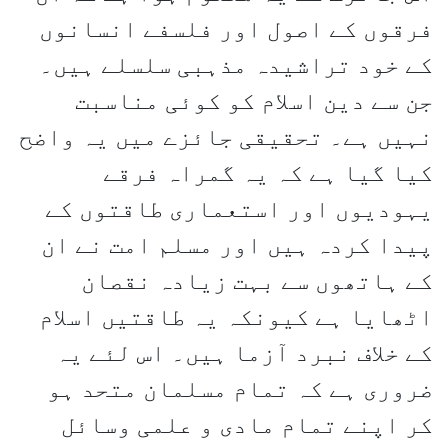
فرقوں کے اصول اور فلسفے انسانوں
کے خود تراشیدہ مذہبی سلسلے ہیں۔
جن سے دین اسلام کو کوئی مناسبت
نہیں ہے۔ تحقیقی جائزے میں یہ واضح
کیا گیا ہے کہ یہ گمراہ فرقے
یہودیوں اور استعماری طاقتوں کے
پیدا کردہ ہیں اور مسلم امت نے ان
کے ہاتھوں سے بہت زیادہ نقصان
اٹھایا ہے کیونکہ یہ طاقتیں اسلام
کے خلاف نبرد آزما ہیں۔ اس لئے یہ
ضروری ہے کہ تمام مسلمان متحد ہو
کر اپنے تمام مادی و علمی وسائل