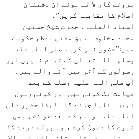
بروئے کار لا تے ہوئے ان دشمنان
اسلام کا مقابلہ کریں”۔
استاذ العلماء حضرت شیخ حسنین
محمد مخلوف سابق مفتی اعظم حکومت
مصر:”حضور نبی کریم صلی اللہ علیہ
وسلم اللہ تعالیٰ کے تمام نبیوں اور
رسولوں کے آخر میں آنے والے ہیں۔
آپ صلی اللہ علیہ وسلم کے بعد
قیامت تک کوئی نبی اور کوئی رسول
نہیں بنایا جائے گا۔ لہٰذا حضور صلی
اللہ علیہ وسلم کے بعد جو شخص بھی
نبوت کا دعویٰ کرے ، وہ پرلے درجے کا
جھوٹا، بہت بڑا بہتان باندھنے والا