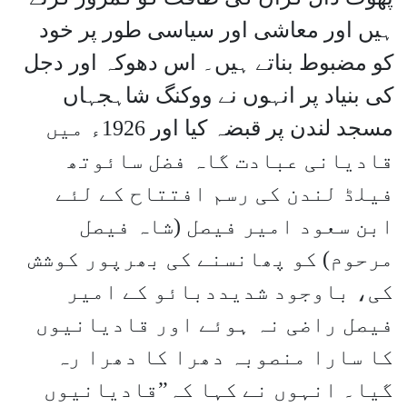
ہیں اور معاشی اور سیاسی طور پر خود
کو مضبوط بناتے ہیں۔ اس دھوکہ اور دجل
کی بنیاد پر انہوں نے ووکنگ شاہجہاں
مسجد لندن پر قبضہ کیا اور 1926ء میں
قادیانی عبادت گاہ فضل سائوتھ
فیلڈ لندن کی رسم افتتاح کے لئے
ابن سعود امیر فیصل (شاہ فیصل
مرحوم) کو پھانسنے کی بھرپور کوشش
کی، باوجود شدیددبائو کے امیر
فیصل راضی نہ ہوئے اور قادیانیوں
کا سارا منصوبہ دھرا کا دھرا رہ
گیا۔ انہوں نے کہا کہ”قادیانیوں