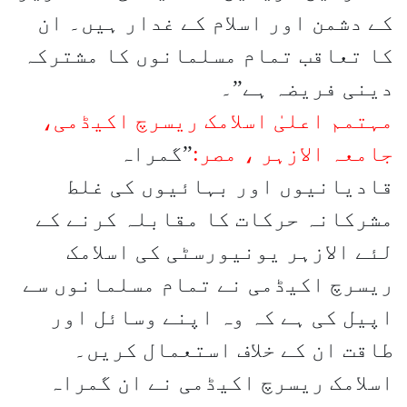
کے دشمن اور اسلام کے غدار ہیں۔ ان
کا تعاقب تمام مسلمانوں کا مشترکہ
دینی فریضہ ہے”۔
مہتمم اعلیٰ اسلامک ریسرچ اکیڈمی،
جامعہ الازہر ، مصر:
”گمراہ
قادیانیوں اور بہائیوں کی غلط
مشرکانہ حرکات کا مقابلہ کرنے کے
لئے الازہر یونیورسٹی کی اسلامک
ریسرچ اکیڈمی نے تمام مسلمانوں سے
اپیل کی ہے کہ وہ اپنے وسائل اور
طاقت ان کے خلاف استعمال کریں۔
اسلامک ریسرچ اکیڈمی نے ان گمراہ