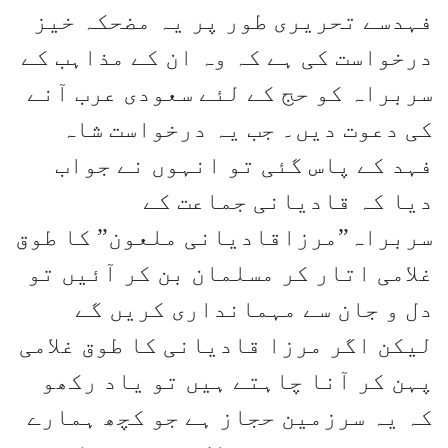
فہدسے تحریری طور پر یہ مضحکہ خیز
درخواست کی ہے کہ وہ ان کے مذاہب کے
سربراہ کو حج کے لئے سعودی عرب آنے
کی دعوت دیں۔ جب یہ درخواست شاہ
فہد کے پاس گئی تو انہوں نے جواب
دیا کہ قادیانی جماعت کے
سربراہ”مرزاقادیانی ملعون” کا طوق
غلامی اتار کر مسلمان بن کر آئیں تو
دل و جان سے مہمانداری کریں گے
لیکن اگر مرزا قادیانی کا طوق غلامی
پہن کر آنا چاہتے ہیں تو یاد رکھو
کہ یہ سرزمین حجاز ہے جو کچھ ہمارے