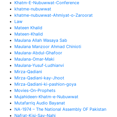
Khatm-E-Nubuwwat-Conference
khatme-nubuwwat
khatme-nubuwwat-Ahmiyat-o-Zaroorat
Law
Mateen Khalid
Mateen-Khalid
Maulana Allah Wasaya Sab
Maulana Manzoor Ahmad Chinioti
Maulana-Abdul-Ghafoor
Maulana-Omar-Maki
Maulana-Yusuf-Ludhianvi
Mirza-Qadiani
Mirza-Qadiani-kay-Jhoot
Mirza-Qadiani-ki-pashion-goya
Movies-On-Prophets
Mujahideen-Khatm-e-Nubuwwat
Mutafarriq Audio Bayanat
NA-1974 – The National Assembly OF Pakistan
Nafrat-Kisi-Say-Nahi