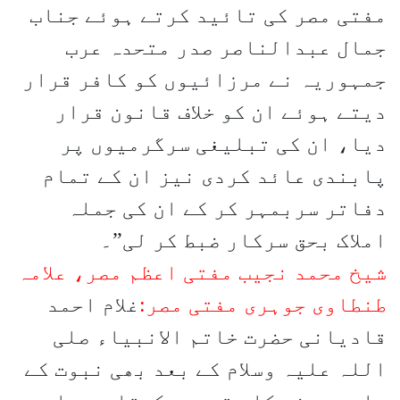
مفتی مصر کی تائید کرتے ہوئے جناب
جمال عبدالناصر صدر متحدہ عرب
جمہوریہ نے مرزائیوں کو کافر قرار
دیتے ہوئے ان کو خلاف قانون قرار
دیا، ان کی تبلیغی سرگرمیوں پر
پابندی عائد کردی نیز ان کے تمام
دفاتر سربمہر کر کے ان کی جملہ
املاک بحق سرکار ضبط کر لی”۔
شیخ محمد نجیب مفتی اعظم مصر، علامہ
طنطاوی جوہری مفتی مصر:
غلام احمد
قادیانی حضرت خاتم الانبیاء صلی
اللہ علیہ وسلام کے بعد بھی نبوت کے