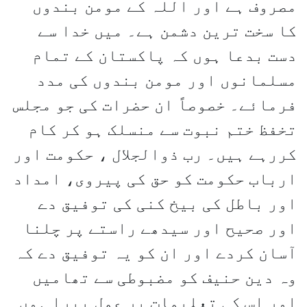
مصروف ہے اور اللہ کے مومن بندوں
کا سخت ترین دشمن ہے۔ میں خدا سے
دست بدعا ہوں کہ پاکستان کے تمام
مسلمانوں اور مومن بندوں کی مدد
فرمائے۔ خصوصاً ان حضرات کی جو مجلس
تخفظ ختم نبوت سے منسلک ہو کر کام
کررہے ہیں۔ رب ذوالجلال ، حکومت اور
ارباب حکومت کو حق کی پیروی، امداد
اور باطل کی بیخ کنی کی توفیق دے
اور صحیح اور سیدھے راستے پر چلنا
آسان کردے اور ان کو یہ توفیق دے کہ
وہ دین حنیف کو مضبوطی سے تھامیں
اور اس کی تعلیمات پر عمل پیرا ہوں