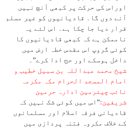
اوراس کی حرکت پر کبھی آنچ نہیں
آنے دوں گا۔ قادیانیوں کو غیر مسلم
قرار دیا جا چکا ہے۔ اس لئے یہ
ناممکن ہے کہ کبھی قادیانیوں کا
کوئی گروپ اس مقدس خطہ ارض میں
داخل ہوسکے اور حج ادا کرے”۔
شیخ محمد عبداللہ بن سبیل خطیب و
امام المسجد الحرام مکہ مکرمہ
نائب چیئرمین ادارہ حرمین
شریفین:
”اس میں کوئی شک نہیں کہ
قادیانی فرقہ اسلام اور مسلمانوں
کے خلاف مکروہ فتنہ پردازی میں