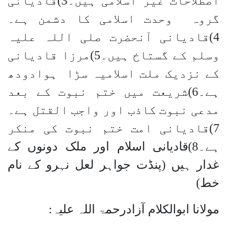
اصطلاحات غیر اسلامی ہیں۔3)قادیانی
گروہ وحدت اسلامی کا دشمن ہے۔
4)قادیانی آنحضرت صلی اللہ علیہ
وسلم کے گستاخ ہیں۔5)مرزا قادیانی
کے نزدیک ملت اسلامیہ سڑا ہوادودھ
ہے۔6)شریعت میں ختم نبوت کے بعد
مدعی نبوت کاذب اور واجب القتل ہے۔
7)قادیانی امت ختم نبوت کی منکر
ہے۔8)قادیانی اسلام اور ملک دونوں کے
غدار ہیں (پنڈت جواہر لعل نہرو کے نام
خط)
مولانا ابوالکلام آزادرحمۃ اللہ علیہ: