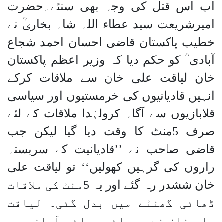
اب اس قتل کی وجہ بھی سنئے۔حضرت
امیرشریعت سید عطاء اللہ شاہ بخاریؒ نے
خطیب پاکستان قاضی احسان احمد شجاع
آبادی ؒ کو حکم دیا کہ وزیر اعظم پاکستان
خان لیاقت علی خان سے ملاقات کرکے
انہیں قادیانیوں کی خرمستیوں اور سیاسی
قلابازیوں سے آگاہ کرولہٰذا ملاقات کے لئے
صرف 5منٹ کا وقت دیا گیا لیکن جب
قاضی صاحب نے ’’قادیانیت کے سربستہ
رازوں کی گرہیں کھولیں‘‘ تو لیاقت علی
خان ششدر رہ گئے اور یہ 5منٹ کی ملاقات
ڈھائی گھنٹے میں بدل گئی۔ لیاقت
علی خان نے بھرائی ہوائی آواز میں