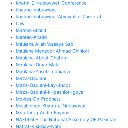
Khatm-E-Nubuwwat-Conference
khatme-nubuwwat
khatme-nubuwwat-Ahmiyat-o-Zaroorat
Law
Mateen Khalid
Mateen-Khalid
Maulana Allah Wasaya Sab
Maulana Manzoor Ahmad Chinioti
Maulana-Abdul-Ghafoor
Maulana-Omar-Maki
Maulana-Yusuf-Ludhianvi
Mirza-Qadiani
Mirza-Qadiani-kay-Jhoot
Mirza-Qadiani-ki-pashion-goya
Movies-On-Prophets
Mujahideen-Khatm-e-Nubuwwat
Mutafarriq Audio Bayanat
NA-1974 – The National Assembly OF Pakistan
Nafrat-Kisi-Say-Nahi