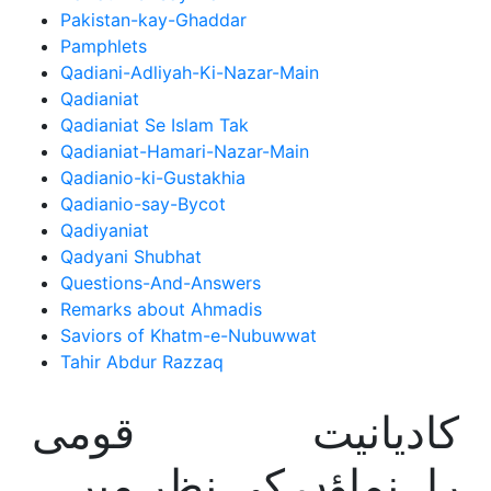
Pakistan-kay-Ghaddar
Pamphlets
Qadiani-Adliyah-Ki-Nazar-Main
Qadianiat
Qadianiat Se Islam Tak
Qadianiat-Hamari-Nazar-Main
Qadianio-ki-Gustakhia
Qadianio-say-Bycot
Qadiyaniat
Qadyani Shubhat
Questions-And-Answers
Remarks about Ahmadis
Saviors of Khatm-e-Nubuwwat
Tahir Abdur Razzaq
کادیانیت قومی
راہنماؤں کی نظر میں