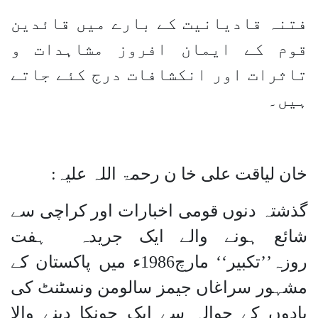
فتنہ قادیانیت کے بارے میں قائدین
قوم کے ایمان افروز مشاہدات و
تاثرات اور انکشافات درج کئے جاتے
ہیں۔
خان لیاقت علی خا ن رحمۃ اللہ علیہ:
گذشتہ دنوں قومی اخبارات اور کراچی سے
شائع ہونے والے ایک جریدہ ہفت
روزہ’’تکبیر‘‘ مارچ1986ء میں پاکستان کے
مشہور سراغاں جیمز سالومن ونسٹنٹ کی
یادوں کے حوالہ سے ایک چونکا دینے والا