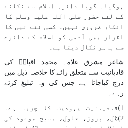
ہوگیا۔ گویا دائرہ اسلام سے نکلنے
کے لئے حضور صلی اللہ علیہ وسلم کا
انکار ضروری نہیں۔ کسی نئے نبی کا
اقرار بھی آدمی کو اسلام کے دائرے
سے باہر نکال دیتا ہے۔
شاعر مشرق علامہ محمد اقبالؒ کی
قادیانیت سے متعلق رائے کا خلاصہ ذیل میں
درج کیاجاتا ہے جس کی وہ تبلیغ کرتے
رہے۔
1)قادیانیت یہودیت کا چربہ ہے۔
2)ظل، بروز، حلول، مسیح موعود کی