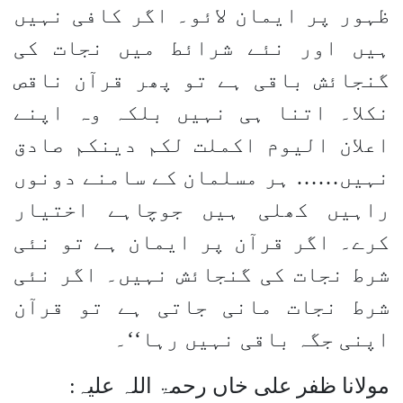
ظہور پر ایمان لائو۔ اگر کافی نہیں
ہیں اور نئے شرائط میں نجات کی
گنجائش باقی ہے تو پھر قرآن ناقص
نکلا۔ اتنا ہی نہیں بلکہ وہ اپنے
اعلان الیوم اکملت لکم دینکم صادق
نہیں…… ہر مسلمان کے سامنے دونوں
راہیں کھلی ہیں جوچاہے اختیار
کرے۔ اگر قرآن پر ایمان ہے تو نئی
شرط نجات کی گنجائش نہیں۔ اگر نئی
شرط نجات مانی جاتی ہے تو قرآن
اپنی جگہ باقی نہیں رہا‘‘۔
مولانا ظفر علی خاں رحمۃ اللہ علیہ: