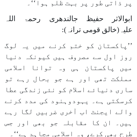
پر ذاتی طور پر بہت ظلم ہوا‘‘۔
ابوالاثر حفیظ جالندھری رحمۃ اللہ
علیہ(خالق قومی ترانہ):
’’پاکستان کو ختم کرنے میں یہ لوگ
روز اول سے مصروف ہیں کیونکہ دنیا
میں پاکستان ہی وہ توانا اسلامی
مملکت تھی اور ہے جو بحال رہے تو
ساری دنیائے اسلام کو نئی زندگی عطا
کرسکتی ہے۔ یہودوہنود کی مدد کرنے
والے ایجنٹ اب آخری ضربیں لگا رہے
ہیں۔ ان کا مقابلہ جو بھی اور جس
طرح بھی کرے، وہ اسلامی مجاہد ہے‘‘۔