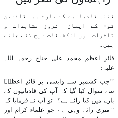
فتنہ قادیانیت کے بارے میں قائدین
قوم کے ایمان افروز مشاہدات و
تاثرات اور انکشافات درج کئے جاتے
ہیں۔
قائدِ اعظم محمد علی جناح رحمۃ اللہ
علیہ:
’’جب کشمیر سے واپسی پر قائدِ اعظمؒ
سے سوال کیا گیا کہ آپ کی قادیانیوں کے
بارے میں کیا رائے ہے؟ تو آپ نے فرمایا کہ
’’میری رائے وہی ہے جو علماء کرام اور