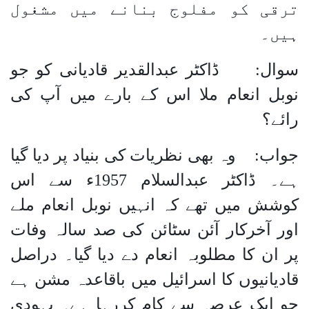
ترقی کو مفلوج بنانے میں مشغول
ہیں۔
سوال: ڈاکٹر عبدالقدیر قادیانی کو جو
نوبل انعام ملا اس کے بارے میں آپ کی
رائے؟
جواب: وہ بھی نظریات کی بنیاد پر دیا گیا
ہے۔ ڈاکٹر عبدالسلام 1957ء سے اس
کوشش میں تھے کہ انہیں نوبل انعام ملے
اور آخرکار آئن سٹائن کی صد سالہ وفات
پر ان کا مطلوبہ انعام دے دیا گیا۔ دراصل
قادیانیوں کا اسرائیل میں باقاعدہ مشن ہے
جو ایک عرصہ سے کام کررہا ہے۔ یہودی