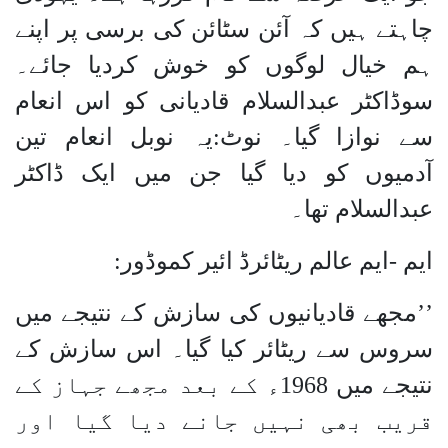
چاہتے ہیں کہ آئن سٹائن کی برسی پر اپنے
ہم خیال لوگوں کو خوش کردیا جائے۔
سوڈاکٹر عبدالسلام قادیانی کو اس انعام
سے نوازا گیا۔ نوٹ:یہ نوبل انعام تین
آدمیوں کو دیا گیا جن میں ایک ڈاکٹر
عبدالسلام تھا۔
ایم -ایم عالم ریٹائرڈ ائیر کموڈور:
’’مجھے قادیانیوں کی سازش کے نتیجے میں
سروس سے ریٹائر کیا گیا۔ اس سازش کے
نتیجے میں 1968ء کے بعد مجھے جہاز کے
قریب بھی نہیں جانے دیا گیا اور