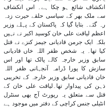
انکشاف شائع ہو چکا ہے۔ اس انکشاف
سے ملک بھر کے سیاسی حلقے حیرت زدہ
رہ گئے۔ بتایا گیا کہ پاکستان کے پہلے وزیر
اعظم لیاقت علی خان کوسید اکبر نے نہیں
بلکہ ایک جرمن قادیانی جیمز کنزے نے قتل
کیا تھا۔ یہ شخص ظفر اللہ خاں قادیانی
سابق وزیر خارجہ کالے پالک تھا اور اس
سازش کا پورا ڈرامہ آنجہانی ظفر اللہ
خان قادیانی سابق وزیر خارجہ کے تخریبی
ذہن کی پیداوار تھا۔لیاقت علی خان کے
قتل سے متعلق یہ رپورٹ آج بھی سنٹرل
انٹیلی جنس کراچی کے دفتر میں موجود ہے