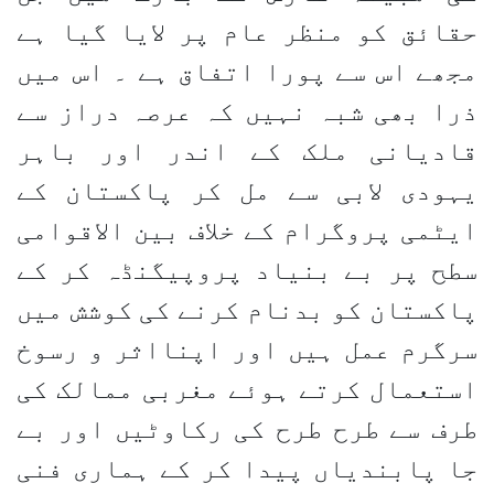
حقائق کو منظر عام پر لایا گیا ہے
مجھے اس سے پورا اتفاق ہے ۔ اس میں
ذرا بھی شبہ نہیں کہ عرصہ دراز سے
قادیانی ملک کے اندر اور باہر
یہودی لابی سے مل کر پاکستان کے
ایٹمی پروگرام کے خلاف بین الاقوامی
سطح پر بے بنیاد پروپیگنڈہ کر کے
پاکستان کو بدنام کرنے کی کوشش میں
سرگرم عمل ہیں اور اپنااثر و رسوخ
استعمال کرتے ہوئے مغربی ممالک کی
طرف سے طرح طرح کی رکاوٹیں اور بے
جا پابندیاں پیدا کر کے ہماری فنی