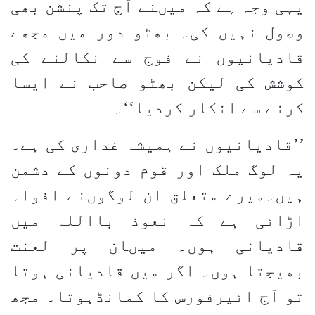
یہی وجہ ہے کہ میںنے آج تک پنشن بھی
وصول نہیں کی۔ بھٹو دور میں مجھے
قادیانیوں نے فوج سے نکالنے کی
کوشش کی لیکن بھٹو صاحب نے ایسا
کرنے سے انکار کردیا‘‘۔
’’قادیانیوں نے ہمیشہ غداری کی ہے۔
یہ لوگ ملک اور قوم دونوں کے دشمن
ہیں۔میرے متعلق ان لوگوںنے افواہ
اڑائی ہے کہ نعوذ بااللہ میں
قادیانی ہوں۔ میںان پر لعنت
بھیجتا ہوں۔ اگر میں قادیانی ہوتا
تو آج ائیرفورس کا کمانڈہوتا۔ مجھ