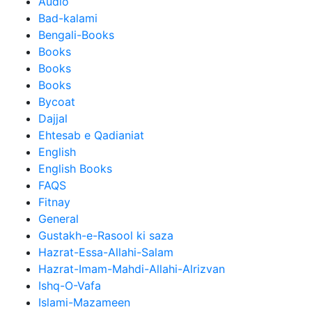
Audio
Bad-kalami
Bengali-Books
Books
Books
Books
Bycoat
Dajjal
Ehtesab e Qadianiat
English
English Books
FAQS
Fitnay
General
Gustakh-e-Rasool ki saza
Hazrat-Essa-Allahi-Salam
Hazrat-Imam-Mahdi-Allahi-Alrizvan
Ishq-O-Vafa
Islami-Mazameen