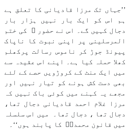
’’جہاں تک مرزا قادیانی کا تعلق ہے
ہم اس کو ایک بار نہیں ہزار بار
دجال کہیں گے۔ اس نے حضور ؐ کی ختم
المرسلینی پر اپنی نبوت کا ناپاک
پیونڈ جوڑ کر ناموس رسالت پرکھلم
کھلا حملہ کیا ہے۔ اپنے اس عقیدہ سے
میں ایک منٹ کے کروڑویں حصے کے لئے
بھی دست کش ہونے کو تیار نہیں اور
مجھے یہ کہنے میں کوئی باک نہیں کہ
مرزا غلام احمد قادیانی دجال تھا،
دجال تھا ، دجال تھا۔ میں اس سلسلہ
میں قانون محمدیؐ کا پابند ہوں‘‘۔