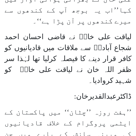
کہا’’اب یہ بوجھ آپ کے کندھوں سے
میرے کندھوں پر آن پڑا ہے‘‘۔
لیاقت علی خانؒ نے قاضی احسان احمد
شجاع آبادیؒ سے ملاقات میں قادیانیوں کو
کافر قرار دینے کا فیصلہ کرلیا تھا لہٰذا سر
ظفر اللہ خان نے لیاقت علی خانؒ کو
شہید کروادیا۔
ڈاکٹرعبدالقدیرخان:
’’ہفت روزہ ’’چٹان‘‘ میں پاکستان کے
ایٹمی پروگرام کے خلاف قادیانیوں
کی مبینہ سازش کے بارے میں جن