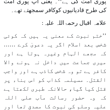
پوری امت کی ہے‘‘۔ یعنی آپ پوری امت
کی طرح قادیانیوں کوکافر سمجھتے تھے۔
علامہ اقبال رحمۃاللہ علیہ:
’’ختم نبوت کے معنی یہ ہیں کہ کوئی
شخص بعد اسلام اگر یہ دعویٰ کرے ……
کہ مجھے الہام وغیرہ ہوتا ہے اور
میری جماعت میں داخل نہ ہونے والا
کافر ہے تو وہ شخص کاذب ہے اور واجب
القتل۔ مسیلمہ کذاب کو اس بناء پر
قتل کیا گیا، حالانکہ طبری لکھتا ہے
کہ وہ حضور رسالت مآب صلی اللہ
علیہ وسلم کی نبوت کا مصدق تھا اور